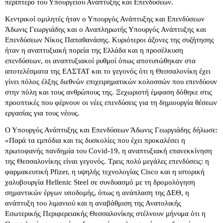
περίπτερο του Υπουργείου Ανάπτυξης και Επενδύσεων.
Κεντρικοί ομιλητές ήταν ο Υπουργός Ανάπτυξης και Επενδύσεων
Άδωνις Γεωργιάδης και ο Αναπληρωτής Υπουργός Ανάπτυξης και
Επενδύσεων Νίκος Παπαθανάσης. Κυριότεροι άξονες της συζήτησης
ήταν η αναπτυξιακή πορεία της Ελλάδα και η προσέλκυση
επενδύσεων, οι αναπτυξιακοί ρυθμοί όπως αποτυπώθηκαν στα
αποτελέσματα της ΕΛΣΤΑΤ και το γεγονός ότι η Θεσσαλονίκη έχει
γίνει πόλος έλξης διεθνών επιχειρηματικών κολοσσών που επενδύουν
στην πόλη και τους ανθρώπους της. Ξεχωριστή έμφαση δόθηκε στις
προοπτικές που φέρνουν οι νέες επενδύσεις για τη δημιουργία θέσεων
εργασίας για τους νέους.
Ο Υπουργός Ανάπτυξης και Επενδύσεων Άδωνις Γεωργιάδης δήλωσε:
«Παρά τα εμπόδια και τις δυσκολίες που έχει προκαλέσει η
πρωτοφανής πανδημία του Covid-19, η αναπτυξιακή επανεκκίνηση
της Θεσσαλονίκης είναι γεγονός. Τρεις πολύ μεγάλες επενδύσεις: η
φαρμακευτική Pfizer, η υψηλής τεχνολογίας Cisco και η ιστορική
χαλυβουργία Hellenic Steel σε συνδυασμό με τη δρομολόγηση
σημαντικών έργων υποδομής, όπως η ανάπλαση της ΔΕΘ, η
ανάπτυξη του λιμανιού και η αναβάθμιση της Ανατολικής
Εσωτερικής Περιφερειακής Θεσσαλονίκης στέλνουν μήνυμα ότι η