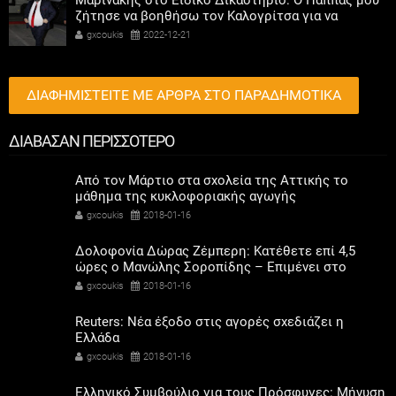
Μαρινάκης στο Ειδικό Δικαστήριο: Ο Παππάς μου
ζήτησε να βοηθήσω τον Καλογρίτσα για να
αποκτήσει σταθμό ο ΣΥΡΙΖΑ
gxcoukis
2022-12-21
ΔΙΑΦΗΜΙΣΤΕΙΤΕ ΜΕ ΑΡΘΡΑ ΣΤΟ ΠΑΡΑΔΗΜΟΤΙΚΑ
ΔΙΑΒΑΣΑΝ ΠΕΡΙΣΣΟΤΕΡΟ
Από τον Μάρτιο στα σχολεία της Αττικής το
μάθημα της κυκλοφοριακής αγωγής
gxcoukis
2018-01-16
Δολοφονία Δώρας Ζέμπερη: Κατέθετε επί 4,5
ώρες ο Μανώλης Σοροπίδης – Επιμένει στο
«συμβόλαιο θανάτου»
gxcoukis
2018-01-16
Reuters: Νέα έξοδο στις αγορές σχεδιάζει η
Ελλάδα
gxcoukis
2018-01-16
Ελληνικό Συμβούλιο για τους Πρόσφυγες: Μήνυση