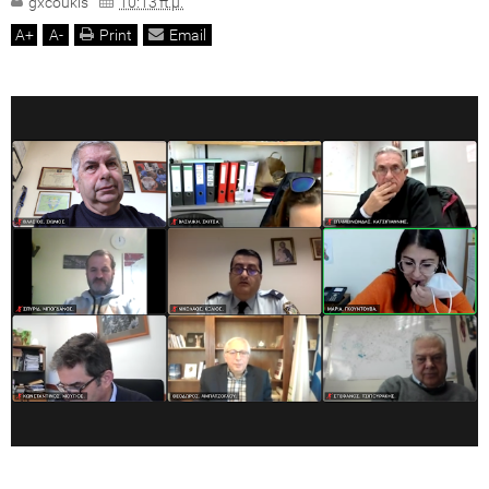
gxcoukis
10:13 π.μ.
A
+
A
-
Print
Email