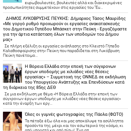
ευρωβουλευτές, βουλευτές αλλά και διακεκριμένες
προσωπικότητες συμμετέχουν στις εργασίες του “Eu...
ΔΗΜΟΣ ΛΥΚΟΒΡΥΣΗΣ ΠΕΥΚΗΣ: Δήμαρχος Τάσος Μαυρίδης
«Με γοργό ρυθμό προχωρούν οι εργασίες ανακατασκευής
του Δημοτικού Γηπέδου Μπάσκετ στην Πεύκη - Εργαζόμαστε
για την άρτια κατάσταση όλων των υποδομών του Δήμου
μας»
Σε πλήρη εξέλιξη οι εργασίες ανάπλασης στο Κλειστό Γήπεδο
Καλαθοσφαίρισης στην Πεύκη που παραδίδεται στη Λυκόβρυση
Πεύκη πανέτοιμο...
Η Βόρεια Ελλάδα στην εποχή των σύγχρονων
έργων υποδομής με χιλιάδες νέες θέσεις
εργασίας» – Συμμετοχή της ΟΝΝΕΔ σε εκδήλωση
του Υπουργείου Ανάπτυξης και Επενδύσεων κατά
τη διάρκεια της 85ης ΔΕΘ
Σε μια εκδήλωση με θέμα «Η Βόρεια Ελλάδα στην εποχή των
σύγχρονων έργων υποδομής με χιλιάδες νέες θέσεις εργασίας»
κατά την έναρξη των εργ...
Όλες οι γυμνές φωτογραφίες της Πάολα (ΦΩΤΟ)
Τα πέταξε έξω όλα και μας αποκάλυψε τα ασύλληπτα
προσόντα της, μέχρι και τον εσωτερικό της κόσμο, κι
από μπροστά και από πίσω! Ένα απ...