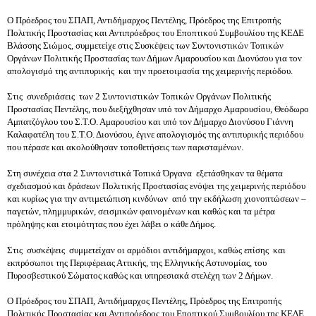
Ο Πρόεδρος του ΣΠΑΠ, Αντιδήμαρχος Πεντέλης, Πρόεδρος της Επιτροπής 
Πολιτικής Προστασίας και Αντιπρόεδρος του Εποπτικού Συμβουλίου της ΚΕΔΕ 
Βλάσσης Σιώμος, συμμετείχε στις Συσκέψεις των Συντονιστικών Τοπικών 
Οργάνων Πολιτικής Προστασίας των Δήμων Αμαρουσίου και Διονύσου για τον 
απολογισμό της αντιπυρικής  και την προετοιμασία της χειμερινής περιόδου.
Στις  συνεδριάσεις  των 2 Συντονιστικών Τοπικών Οργάνων Πολιτικής 
Προστασίας Πεντέλης, που διεξήχθησαν υπό τον Δήμαρχο Αμαρουσίου, Θεόδωρο 
Αμπατζόγλου του Σ.Τ.Ο. Αμαρουσίου και
υπό τον Δήμαρχο Διονύσου Γιάννη 
Καλαφατέλη του Σ.Τ.Ο. Διονύσου, έγινε απολογισμός της αντιπυρικής περιόδου 
που πέρασε και ακολούθησαν τοποθετήσεις των παρισταμένων. 
Στη συνέχεια στα 2 Συντονιστικά Τοπικά Όργανα  εξετάσθηκαν τα θέματα 
σχεδιασμού και δράσεων Πολιτικής Προστασίας ενόψει της χειμερινής περιόδου 
και κυρίως για την αντιμετώπιση κινδύνων  από την εκδήλωση χιονοπτώσεων – 
παγετών, πλημμυρικών, σεισμικών φαινομένων και καθώς και τα μέτρα 
πρόληψης και ετοιμότητας που έχει λάβει ο κάθε Δήμος.
Στις  συσκέψεις  συμμετείχαν οι αρμόδιοι αντιδήμαρχοι, καθώς επίσης  και 
εκπρόσωποι της Περιφέρειας Αττικής, της Ελληνικής Αστυνομίας, του 
Πυροσβεστικού Σώματος καθώς και υπηρεσιακά στελέχη των 2 Δήμων.
Ο Πρόεδρος του ΣΠΑΠ, Αντιδήμαρχος Πεντέλης, Πρόεδρος της Επιτροπής 
Πολιτικής Προστασίας και Αντιπρόεδρος του Εποπτικού Συμβουλίου της ΚΕΔΕ 