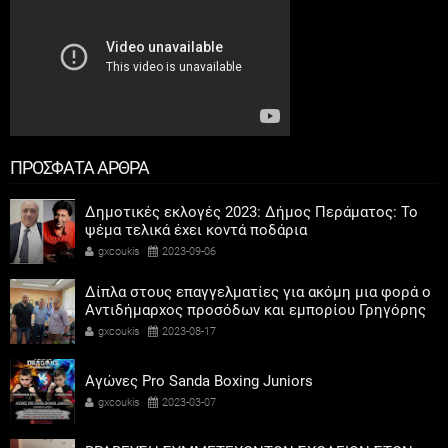
ΠΡΟΣΦΑΤΑ ΑΡΘΡΑ
Δημοτικές εκλογές 2023: Δήμος Περάματος: Το
ψέμα τελικά έχει κοντά ποδάρια
gxcoukis
2023-09-06
Δίπλα στους επαγγελματίες για ακόμη μια φορά ο
Αντιδήμαρχος προσόδων και εμπορίου Γρηγόρης
Καψοκόλης
gxcoukis
2023-08-17
Αγώνες Pro Sanda Boxing Juniors
gxcoukis
2023-03-07