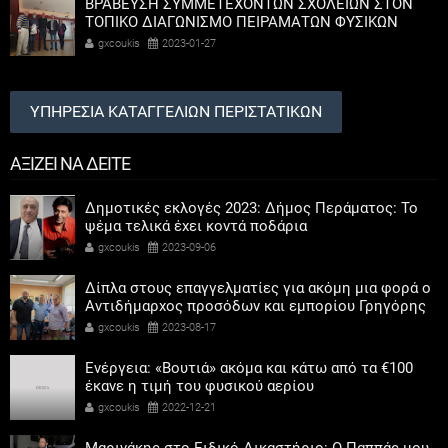
ΒΡΑΒΕΥΣΗ ΣΥΜΜΕΤΕΧΟΝΤΩΝ ΣΧΟΛΕΙΩΝ ΣΤΟΝ
ΤΟΠΙΚΟ ΔΙΑΓΩΝΙΣΜΟ ΠΕΙΡΑΜΑΤΩΝ ΦΥΣΙΚΩΝ
ΕΠΙΣΤΗΜΩΝ
gxcoukis
2023-01-27
ΥΠΗΡΕΣΙΑ ΚΑΤΑΓΓΕΛΙΩΝ ΠΕΡΙΣΤΑΤΙΚΩΝ
ΑΞΙΖΕΙ ΝΑ ΔΕΙΤΕ
Δημοτικές εκλογές 2023: Δήμος Περάματος: Το
ψέμα τελικά έχει κοντά ποδάρια
gxcoukis
2023-09-06
Δίπλα στους επαγγελματίες για ακόμη μια φορά ο
Αντιδήμαρχος προσόδων και εμπορίου Γρηγόρης
Καψοκόλης
gxcoukis
2023-08-17
Ενέργεια: «Βουτιά» ακόμα και κάτω από τα €100
έκανε η τιμή του φυσικού αερίου
gxcoukis
2022-12-21