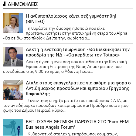
ΔΗΜΟΦΙΛΕΙΣ
Η ανθυποπλοίαρχος κάνει σεξ γυμνόστηθη!
(ΒΙΝΤΕΟ)
Τη θυμάστε την όμορφη ηθοποιό που είχε
πρωταγωνιστήσει στην επιτυχημένη σειρά του Alpha,
«Θα σε δω στο πλοίο»; Δείτε την, χωρίς τα ρ...
Δεκτή η ένσταση Γεωργιάδη - Θα διεκδικήσει την
προεδρία της ΝΔ - «Θα κερδίσω τον Τσίπρα»
Δεκτή έγινε η ένσταση που κατέθεσε στην Κεντρική
Εφορευτική Επιτροπή της Νέας Δημοκρατίας, που
συνεδρίασε στις 9.30 το πρωί, ο Άδωνις Γεωρ...
Δίπλα στους επαγγελματίες για ακόμη μια φορά ο
Αντιδήμαρχος προσόδων και εμπορίου Γρηγόρης
Καψοκόλης
Συνάντηση υπήρξε μεταξύ του προεδρείου ΣΑΤΑ, με
τον αντιδήμαρχο προσόδων και εμπορίου και Προέδρο ποιότητας
ζωής του Δήμου Πειραιά, κύριο...
ΒΕΠ: ΙΣΧΥΡΗ ΘΕΣΜΙΚΗ ΠΑΡΟΥΣΙΑ ΣΤΟ “Euro-FEM
Business Angels Forum”
Κυβερνητικά στελέχη, εκπρόσωποι κομμάτων,