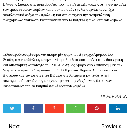
Βλάσσης Σιώμος στις παρεμβάσεις  του,  τόνισε μεταξύ άλλων, ότι η συνεργασία 
των εμπλεκόμενων φορέων και ο συντονισμός της λειτουργίας τους,  έχει 
αποκλειστικό στόχο την πρόληψη και στη συνέχεια την αντιμετώπιση 
ενδεχόμενων δύσκολων καταστάσεων από τα καιρικά φαινόμενα του χειμώνα.
Τέλος αφού ευχαρίστησε για ακόμα μία φορά τον Δήμαρχο Αμαρουσίου 
Θεόδωρο Αμπατζόγλουγια την πολύτιμη βοήθεια που παρέχει στην διοικητική 
και οικονομική λειτουργία του ΣΠΑΠ ο Δήμος Αμαρουσίου, υπογράμμισε την 
διαχρονικά άριστη συνεργασία του ΣΠΑΠ με τους Δήμους Αμαρουσίου και 
Διονύσου και  τόνισε ότι είναι βέβαιος ότι θα υπάρχει και πάλι  στενή 
συνεργασία όπως πάντα, για την αντιμετώπιση ενδεχόμενων δύσκολων 
καταστάσεων από τα καιρικά φαινόμενα του χειμώνα.
ΠΕΡΙΒΑΛΛΟΝ
Tweet
Share
Share
Share
Share
Share
0
Next
Previous