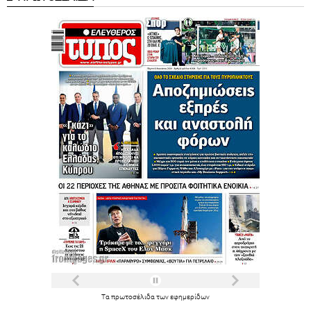
Τα
πρωτοσέλιδα
των
εφημερίδων