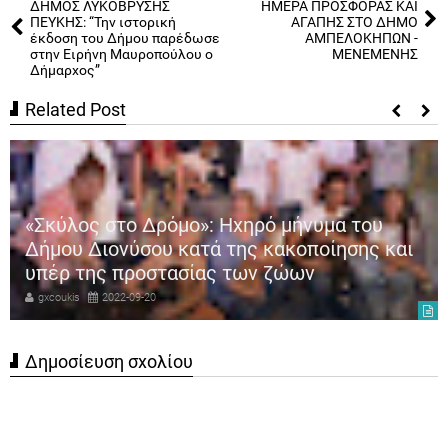
ΔΗΜΟΣ ΛΥΚΟΒΡΥΣΗΣ
ΗΜΕΡΑ ΠΡΟΣΦΟΡΑΣ ΚΑΙ
ΠΕΥΚΗΣ: “Την ιστορική
ΑΓΑΠΗΣ ΣΤΟ ΔΗΜΟ
έκδοση του Δήμου παρέδωσε
ΑΜΠΕΛΟΚΗΠΩΝ -
στην Ειρήνη Μαυροπούλου ο
ΜΕΝΕΜΕΝΗΣ
Δήμαρχος”
Related Post
«Σκύλος στο Δρόμο»: Ηχηρό μήνυμα του
Δήμου Διονύσου κατά της κακοποίησης και
υπέρ της προστασίας των ζώων
gxcoukis
2022-09-20
Δημοσίευση σχολίου