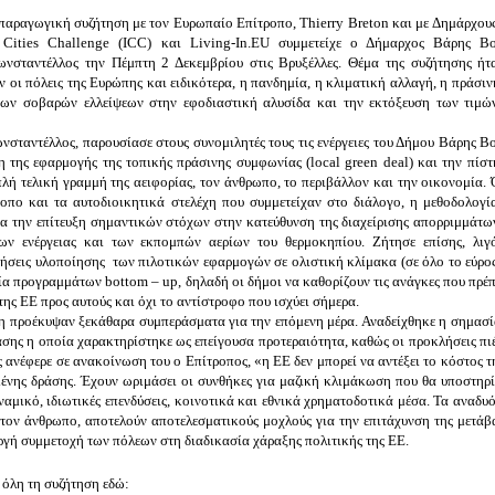
παραγωγική συζήτηση με τον Ευρωπαίο Επίτροπο, Thierry Breton και με Δημάρχους
nt Cities Challenge (ICC) και Living-In.EU συμμετείχε ο Δήμαρχος Βάρης Βο
νσταντέλλος την Πέμπτη 2 Δεκεμβρίου στις Βρυξέλλες. Θέμα της συζήτησης ήτα
 οι πόλεις της Ευρώπης και ειδικότερα, η πανδημία, η κλιματική αλλαγή, η πράσινη
ων σοβαρών ελλείψεων στην εφοδιαστική αλυσίδα και την εκτόξευση των τιμών
νσταντέλλος, παρουσίασε στους συνομιλητές τους τις ενέργειες του Δήμου Βάρης Βο
 της εφαρμογής της τοπικής πράσινης συμφωνίας (local green deal) και την πίστη
λή τελική γραμμή της αειφορίας, τον άνθρωπο, το περιβάλλον και την οικονομία. 
πο και τα αυτοδιοικητικά στελέχη που συμμετείχαν στο διάλογο, η μεθοδολογία
μα την επίτευξη σημαντικών στόχων στην κατεύθυνση της διαχείρισης απορριμμάτων
ν ενέργειας και των εκπομπών αερίων του θερμοκηπίου. Ζήτησε επίσης, λιγό
ήσεις υλοποίησης  των πιλοτικών εφαρμογών σε ολιστική κλίμακα (σε όλο το εύρος
ία προγραμμάτων bottom – up, δηλαδή οι δήμοι να καθορίζουν τις ανάγκες που πρέπε
ης ΕΕ προς αυτούς και όχι το αντίστροφο που ισχύει σήμερα.
 προέκυψαν ξεκάθαρα συμπεράσματα για την επόμενη μέρα. Αναδείχθηκε η σημασία
σης η οποία χαρακτηρίστηκε ως επείγουσα προτεραιότητα, καθώς οι προκλήσεις πιέ
ς ανέφερε σε ανακοίνωση του ο Επίτροπος, «η ΕΕ δεν μπορεί να αντέξει το κόστος τη
ένης δράσης. Έχουν ωριμάσει οι συνθήκες για μαζική κλιμάκωση που θα υποστηρίζ
ναμικό, ιδιωτικές επενδύσεις, κοινοτικά και εθνικά χρηματοδοτικά μέσα. Τα αναδυό
 τον άνθρωπο, αποτελούν αποτελεσματικούς μοχλούς για την επιτάχυνση της μετάβα
ργή συμμετοχή των πόλεων στη διαδικασία χάραξης πολιτικής της ΕΕ. 
όλη τη συζήτηση εδώ: