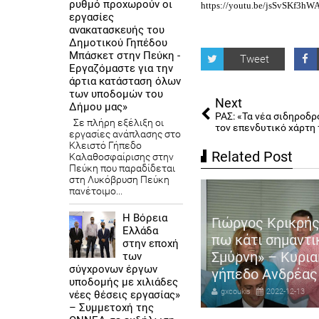
ρυθμό προχωρούν οι
https://youtu.be/jsSvSKf3hW
εργασίες
ανακατασκευής του
Δημοτικού Γηπέδου
Μπάσκετ στην Πεύκη -
Tweet
Εργαζόμαστε για την
άρτια κατάσταση όλων
των υποδομών του
Next
Δήμου μας»
ΡΑΣ: «Τα νέα σιδηροδ
Σε πλήρη εξέλιξη οι
τον επενδυτικό χάρτη
εργασίες ανάπλασης στο
Κλειστό Γήπεδο
Related Post
Καλαθοσφαίρισης στην
Πεύκη που παραδίδεται
στη Λυκόβρυση Πεύκη
πανέτοιμο...
Η Βόρεια
ιστουγεννιάτικη Συναυλία
Γιώργος Κρικρής
Ελλάδα
υ Δήμου Βάρης Βούλας
πω κάτι σημαντι
στην εποχή
υλιαγμένης με κορυφαίους
Σμύρνη» – Κυρια
των
σύγχρονων έργων
λλιτέχνες
γήπεδο Ανδρέας
υποδομής με χιλιάδες
coukis
2022-12-21
gxcoukis
2022-12-13
νέες θέσεις εργασίας»
– Συμμετοχή της