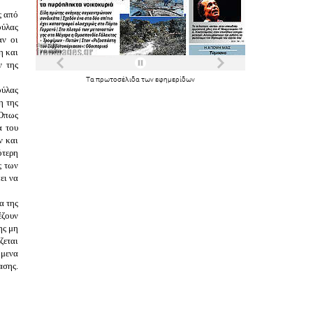
 από 
ύλας 
ν οι 
 και 
 της 
Τα
πρωτοσέλιδα
των
εφημερίδων
ύλας 
 της 
Όπως 
 του 
 και 
τερη 
 των 
ι να 
 της 
ζουν 
ς μη 
εται 
μενα 
σης. 