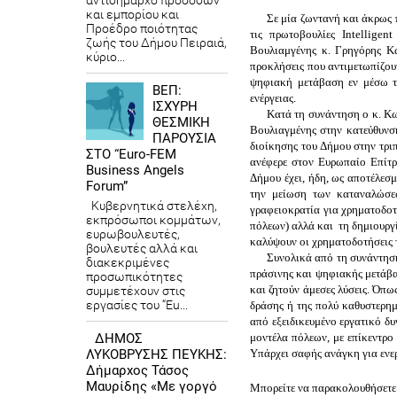
αντιδήμαρχο προσόδων
και εμπορίου και
Σε μία ζωντανή και άκρως 
Προέδρο ποιότητας
τις πρωτοβουλίες Intellige
ζωής του Δήμου Πειραιά,
Βουλιαμγένης κ. Γρηγόρης Κω
κύριο...
προκλήσεις που αντιμετωπίζουν
ψηφιακή μετάβαση εν μέσω τ
ΒΕΠ:
ενέργειας. 
ΙΣΧΥΡΗ
Κατά τη συνάντηση ο κ. Κω
ΘΕΣΜΙΚΗ
Βουλιαγμένης στην κατεύθυνση
ΠΑΡΟΥΣΙΑ
διοίκησης του Δήμου στην τριπ
ΣΤΟ “Euro-FEM
ανέφερε στον Ευρωπαίο Επίτρο
Business Angels
Δήμου έχει, ήδη, ως αποτέλεσ
Forum”
την μείωση των καταναλώσεω
Κυβερνητικά στελέχη,
γραφειοκρατία για χρηματοδοτ
εκπρόσωποι κομμάτων,
πόλεων) αλλά και  τη δημιουργ
ευρωβουλευτές,
καλύψουν οι χρηματοδοτήσεις τ
βουλευτές αλλά και
Συνολικά από τη συνάντηση
διακεκριμένες
πράσινης και ψηφιακής μετάβα
προσωπικότητες
και ζητούν άμεσες λύσεις. Όπω
συμμετέχουν στις
εργασίες του “Eu...
δράσης ή της πολύ καθυστερημ
από εξειδικευμένο εργατικό δυ
ΔΗΜΟΣ
μοντέλα πόλεων, με επίκεντρο
ΛΥΚΟΒΡΥΣΗΣ ΠΕΥΚΗΣ:
Υπάρχει σαφής ανάγκη για ενε
Δήμαρχος Τάσος
Μαυρίδης «Με γοργό
Μπορείτε να παρακολουθήσετε 