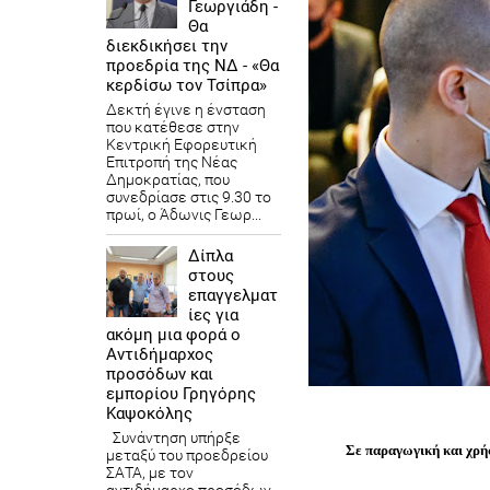
Γεωργιάδη -
Θα
διεκδικήσει την
προεδρία της ΝΔ - «Θα
κερδίσω τον Τσίπρα»
Δεκτή έγινε η ένσταση
που κατέθεσε στην
Κεντρική Εφορευτική
Επιτροπή της Νέας
Δημοκρατίας, που
συνεδρίασε στις 9.30 το
πρωί, ο Άδωνις Γεωρ...
Δίπλα
στους
επαγγελματ
ίες για
ακόμη μια φορά ο
Αντιδήμαρχος
προσόδων και
εμπορίου Γρηγόρης
Καψοκόλης
Συνάντηση υπήρξε
Σε παραγωγική και χρήσ
μεταξύ του προεδρείου
ΣΑΤΑ, με τον