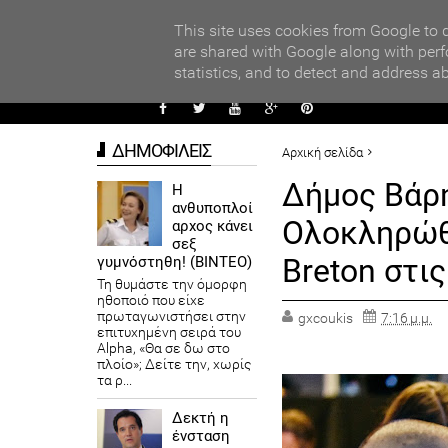
PARADI
ors
This site uses cookies from Google to d
are shared with Google along with perf
statistics, and to detect and address a
ΑΥΤΟΔ
ΔΗΜΟΦΙΛΕΙΣ
Αρχική σελίδα
ΔΗΜΟΙ
ΠΡΟΤΕΙΝΟΜΕΝΟ
Δήμος Βάρη
Η
ανθυποπλοί
Δήμος Βάρης Βούλας Βουλιαγ
Ολοκληρώθη
αρχος κάνει
σεξ
Breton στι
γυμνόστηθη! (ΒΙΝΤΕΟ)
Τη θυμάστε την όμορφη
ηθοποιό που είχε
πρωταγωνιστήσει στην
gxcoukis
7:16 μ.μ.
επιτυχημένη σειρά του
Alpha, «Θα σε δω στο
πλοίο»; Δείτε την, χωρίς
τα ρ...
Δεκτή η
ένσταση