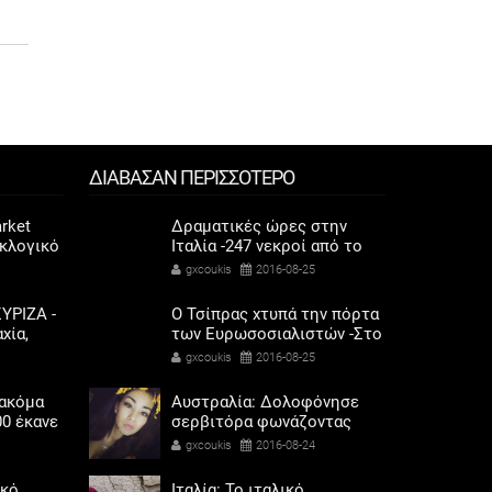
ΔΙΑΒΑΣΑΝ ΠΕΡΙΣΣΟΤΕΡΟ
rket
Δραματικές ώρες στην
εκλογικό
Ιταλία -247 νεκροί από το
ηκαν οι
φονικό σεισμό, 368
gxcoukis
2016-08-25
αριού
τραυματίες
ΥΡΙΖΑ -
Ο Τσίπρας χτυπά την πόρτα
χία,
των Ευρωσοσιαλιστών -Στο
λαγής
Παρίσι ως παρατηρητής
gxcoukis
2016-08-25
ετοχή
 ακόμα
Αυστραλία: Δολοφόνησε
00 έκανε
σερβιτόρα φωνάζοντας
 αερίου
«Αλλαχού Ακμπάρ»
gxcoukis
2016-08-24
ικό
Ιταλία: Το ιταλικό