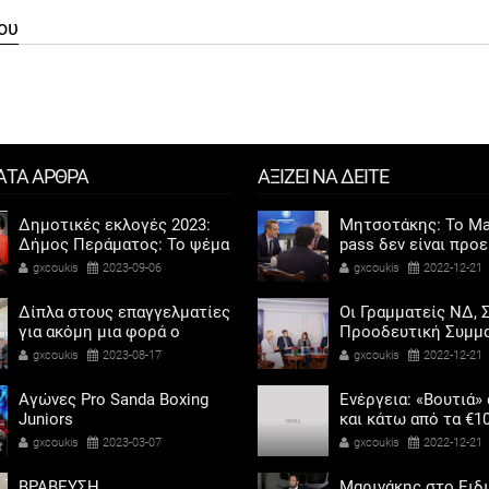
ου
ΑΤΑ ΑΡΘΡΑ
ΑΞΙΖΕΙ ΝΑ ΔΕΙΤΕ
Δημοτικές εκλογές 2023:
Μητσοτάκης: Το Ma
Δήμος Περάματος: Το ψέμα
pass δεν είναι προ
τελικά έχει κοντά ποδάρια
αντίδωρο - Ενοχλήθ
gxcoukis
2023-09-06
gxcoukis
2022-12-21
αριστεροί του χαβι
Δίπλα στους επαγγελματίες
Οι Γραμματείς ΝΔ, Σ
για ακόμη μια φορά ο
Προοδευτική Συμμα
Αντιδήμαρχος προσόδων
ΠΑΣΟΚ - Κίνημα Αλ
gxcoukis
2023-08-17
gxcoukis
2022-12-21
και εμπορίου Γρηγόρης
«μαζί» για τη συμμ
Καψοκόλης
των γυναικών στην
Αγώνες Pro Sanda Boxing
Ενέργεια: «Βουτιά»
πολιτική
Juniors
και κάτω από τα €1
η τιμή του φυσικού
gxcoukis
2023-03-07
gxcoukis
2022-12-21
ΒΡΑΒΕΥΣΗ
Μαρινάκης στο Ειδ