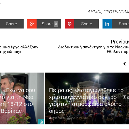
A
ΔΗΜΟΙ
,
ΠΡΟΤΕΙΝΟΜ
Share
Share
Share
Shar
0
Previou
ρομικά έργα αλλάζουν
Διαδικτυακή συνάντηση για το Νεανικ
 της χώρας»
Εθελοντισμ
: «Έχω να σου
Πειραιάς: Φωταγωγήθηκε το
κό για τη Νέα
χριστουγεννιάτικο δέντρο – Σ
κή 18/12 στο
γιορτινή ατμόσφαιρα όλος ο
 Βαρίκας
δήμος
gxcoukis
2022-12-13