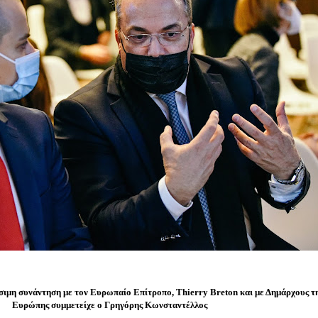
ιμη συνάντηση με τον Ευρωπαίο Επίτροπο, Thierry Breton και με Δημάρχους τη
Ευρώπης συμμετείχε ο Γρηγόρης Κωνσταντέλλος