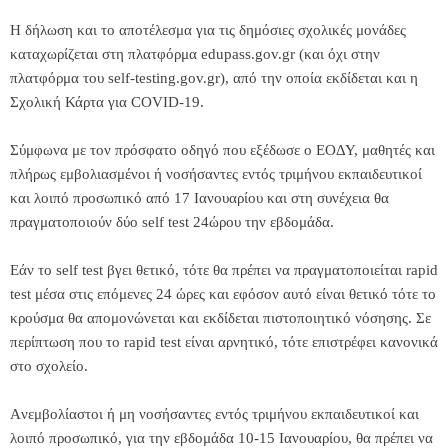
Η δήλωση και το αποτέλεσμα για τις δημόσιες σχολικές μονάδες
καταχωρίζεται στη πλατφόρμα edupass.gov.gr (και όχι στην
πλατφόρμα του self-testing.gov.gr), από την οποία εκδίδεται και η
Σχολική Κάρτα για COVID-19.
Σύμφωνα με τον πρόσφατο οδηγό που εξέδωσε ο ΕΟΔΥ, μαθητές και
πλήρως εμβολιασμένοι ή νοσήσαντες εντός τριμήνου εκπαιδευτικοί
και λοιπό προσωπικό από 17 Ιανουαρίου και στη συνέχεια θα
πραγματοποιούν δύο self test 24ώρου την εβδομάδα.
Εάν το self test βγει θετικό, τότε θα πρέπει να πραγματοποιείται rapid
test μέσα στις επόμενες 24 ώρες και εφόσον αυτό είναι θετικό τότε το
κρούσμα θα απομονώνεται και εκδίδεται πιστοποιητικό νόσησης. Σε
περίπτωση που το rapid test είναι αρνητικό, τότε επιστρέφει κανονικά
στο σχολείο.
Aνεμβολίαστοι ή μη νοσήσαντες εντός τριμήνου εκπαιδευτικοί και
λοιπό προσωπικό, για την εβδομάδα 10-15 Ιανουαρίου, θα πρέπει να