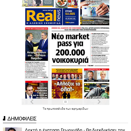
Τα
πρωτοσέλιδα
των
εφημερίδων
ΔΗΜΟΦΙΛΕΙΣ
Δεκτή η ένσταση Γεωργιάδη - Θα διεκδικήσει την