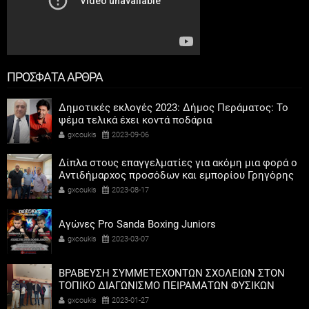
ΠΡΟΣΦΑΤΑ ΑΡΘΡΑ
Δημοτικές εκλογές 2023: Δήμος Περάματος: Το
ψέμα τελικά έχει κοντά ποδάρια
gxcoukis
2023-09-06
Δίπλα στους επαγγελματίες για ακόμη μια φορά ο
Αντιδήμαρχος προσόδων και εμπορίου Γρηγόρης
Καψοκόλης
gxcoukis
2023-08-17
Αγώνες Pro Sanda Boxing Juniors
gxcoukis
2023-03-07
ΒΡΑΒΕΥΣΗ ΣΥΜΜΕΤΕΧΟΝΤΩΝ ΣΧΟΛΕΙΩΝ ΣΤΟΝ
ΤΟΠΙΚΟ ΔΙΑΓΩΝΙΣΜΟ ΠΕΙΡΑΜΑΤΩΝ ΦΥΣΙΚΩΝ
ΕΠΙΣΤΗΜΩΝ
gxcoukis
2023-01-27