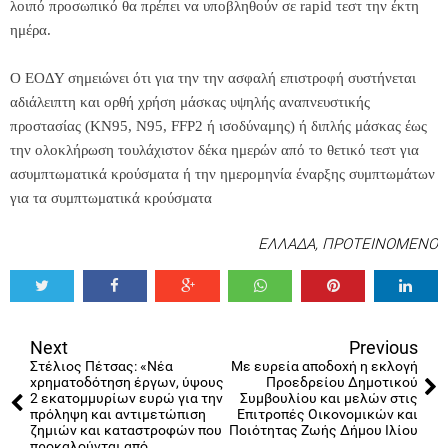
λοιπό προσωπικό θα πρέπει να υποβληθούν σε rapid τεστ την έκτη
ημέρα.
Ο ΕΟΔΥ σημειώνει ότι για την την ασφαλή επιστροφή συστήνεται
αδιάλειπτη και ορθή χρήση μάσκας υψηλής αναπνευστικής
προστασίας (KN95, N95, FFP2 ή ισοδύναμης) ή διπλής μάσκας έως
την ολοκλήρωση τουλάχιστον δέκα ημερών από το θετικό τεστ για
ασυμπτωματικά κρούσματα ή την ημερομηνία έναρξης συμπτωμάτων
για τα συμπτωματικά κρούσματα
ΕΛΛΑΔΑ
,
ΠΡΟΤΕΙΝΟΜΕΝΟ
Tweet
Share
Share
Share
Share
Share
0
Next
Previous
Στέλιος Πέτσας: «Νέα
Με ευρεία αποδοχή η εκλογή
χρηματοδότηση έργων, ύψους
Προεδρείου Δημοτικού
2 εκατομμυρίων ευρώ για την
Συμβουλίου και μελών στις
πρόληψη και αντιμετώπιση
Επιτροπές Οικονομικών και
ζημιών και καταστροφών που
Ποιότητας Ζωής Δήμου Ιλίου
προκαλούνται από