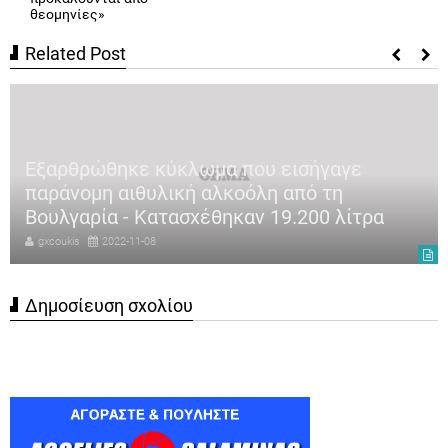
θεομηνίες»
Related Post
Εξαρθρώθηκε κύκλωμα που εισήγαγε
παράνομη αιθυλική αλκοόλη από τη
Βουλγαρία - Κατασχέθηκαν 19.200 λίτρα
gxcoukis
2022-11-08
Δημοσίευση σχολίου