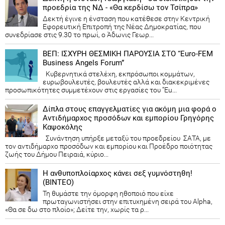
προεδρία της ΝΔ - «Θα κερδίσω τον Τσίπρα»
Δεκτή έγινε η ένσταση που κατέθεσε στην Κεντρική
Εφορευτική Επιτροπή της Νέας Δημοκρατίας, που
συνεδρίασε στις 9.30 το πρωί, ο Άδωνις Γεωρ...
ΒΕΠ: ΙΣΧΥΡΗ ΘΕΣΜΙΚΗ ΠΑΡΟΥΣΙΑ ΣΤΟ “Euro-FEM
Business Angels Forum”
Κυβερνητικά στελέχη, εκπρόσωποι κομμάτων,
ευρωβουλευτές, βουλευτές αλλά και διακεκριμένες
προσωπικότητες συμμετέχουν στις εργασίες του “Eu...
Δίπλα στους επαγγελματίες για ακόμη μια φορά ο
Αντιδήμαρχος προσόδων και εμπορίου Γρηγόρης
Καψοκόλης
Συνάντηση υπήρξε μεταξύ του προεδρείου ΣΑΤΑ, με
τον αντιδήμαρχο προσόδων και εμπορίου και Προέδρο ποιότητας
ζωής του Δήμου Πειραιά, κύριο...
Η ανθυποπλοίαρχος κάνει σεξ γυμνόστηθη!
(ΒΙΝΤΕΟ)
Τη θυμάστε την όμορφη ηθοποιό που είχε
πρωταγωνιστήσει στην επιτυχημένη σειρά του Alpha,
«Θα σε δω στο πλοίο»; Δείτε την, χωρίς τα ρ...