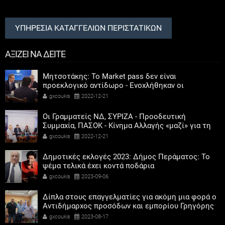
ΥΠΗΡΕΣΙΑ ΚΑΤΑΓΓΕΛΙΩΝ ΠΕΡΙΣΤΑΤΙΚΩΝ
ΑΞΙΖΕΙ ΝΑ ΔΕΙΤΕ
Μητσοτάκης: Το Market pass δεν είναι
προεκλογικό αντίδωρο - Ενοχλήθηκαν οι
αριστεροί του χαβιαριού
gxcoukis
2022-12-21
Οι Γραμματείς ΝΔ, ΣΥΡΙΖΑ - Προοδευτική
Συμμαχία, ΠΑΣΟΚ - Κίνημα Αλλαγής «μαζί» για τη
συμμετοχή των γυναικών στην πολιτική
gxcoukis
2022-12-21
Δημοτικές εκλογές 2023: Δήμος Περάματος: Το
ψέμα τελικά έχει κοντά ποδάρια
gxcoukis
2023-09-06
Δίπλα στους επαγγελματίες για ακόμη μια φορά ο
Αντιδήμαρχος προσόδων και εμπορίου Γρηγόρης
Καψοκόλης
gxcoukis
2023-08-17