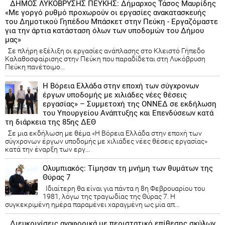
ΔΗΜΟΣ ΛΥΚΟΒΡΥΣΗΣ ΠΕΥΚΗΣ: Δήμαρχος Τάσος Μαυρίδης
«Με γοργό ρυθμό προχωρούν οι εργασίες ανακατασκευής
του Δημοτικού Γηπέδου Μπάσκετ στην Πεύκη - Εργαζόμαστε
για την άρτια κατάσταση όλων των υποδομών του Δήμου
μας»
Σε πλήρη εξέλιξη οι εργασίες ανάπλασης στο Κλειστό Γήπεδο
Καλαθοσφαίρισης στην Πεύκη που παραδίδεται στη Λυκόβρυση
Πεύκη πανέτοιμο...
Η Βόρεια Ελλάδα στην εποχή των σύγχρονων
έργων υποδομής με χιλιάδες νέες θέσεις
εργασίας» – Συμμετοχή της ΟΝΝΕΔ σε εκδήλωση
του Υπουργείου Ανάπτυξης και Επενδύσεων κατά
τη διάρκεια της 85ης ΔΕΘ
Σε μια εκδήλωση με θέμα «Η Βόρεια Ελλάδα στην εποχή των
σύγχρονων έργων υποδομής με χιλιάδες νέες θέσεις εργασίας»
κατά την έναρξη των εργ...
Ολυμπιακός: Τίμησαν τη μνήμη των θυμάτων της
Θύρας 7
Ιδιαίτερη θα είναι για πάντα η 8η Φεβρουαρίου του
1981, λόγω της τραγωδίας της Θύρας 7. Η
συγκεκριμένη ημέρα παραμένει χαραγμένη ως μία απ...
Διευκρινίσεις αναφορικά με περιστατικό επίθεσης σκύλων