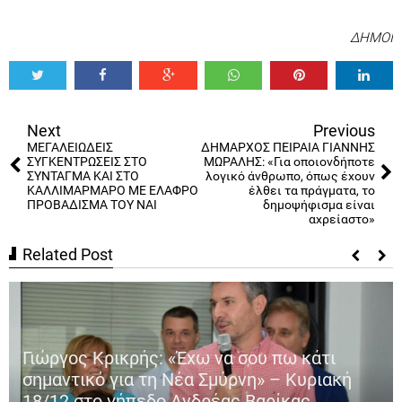
ΔΗΜΟΙ
Tweet
Share
Share
Share
Share
Share
0
Next
Previous
ΜΕΓΑΛΕΙΩΔΕΙΣ
ΔΗΜΑΡΧΟΣ ΠΕΙΡΑΙΑ ΓΙΑΝΝΗΣ
ΣΥΓΚΕΝΤΡΩΣΕΙΣ ΣΤΟ
ΜΩΡΑΛΗΣ: «Για οποιονδήποτε
ΣΥΝΤΑΓΜΑ ΚΑΙ ΣΤΟ
λογικό άνθρωπο, όπως έχουν
ΚΑΛΛΙΜΑΡΜΑΡΟ ΜΕ ΕΛΑΦΡΟ
έλθει τα πράγματα, το
ΠΡΟΒΑΔΙΣΜΑ ΤΟΥ ΝΑΙ
δημοψήφισμα είναι
αχρείαστο»
Related Post
Γιώργος Κρικρής: «Έχω να σου πω κάτι
σημαντικό για τη Νέα Σμύρνη» – Κυριακή
18/12 στο γήπεδο Ανδρέας Βαρίκας