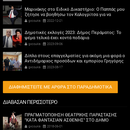
Μαρινάκης στο Ειδικό Δικαστήριο: Ο Παππάς μου
ζήτησε να βοηθήσω τον Καλογρίτσα για να
αποκτήσει σταθμό ο ΣΥΡΙΖΑ
gxcoukis
2022-12-21
Δημοτικές εκλογές 2023: Δήμος Περάματος: Το
ψέμα τελικά έχει κοντά ποδάρια
gxcoukis
2023-09-06
Δίπλα στους επαγγελματίες για ακόμη μια φορά ο
Αντιδήμαρχος προσόδων και εμπορίου Γρηγόρης
Καψοκόλης
gxcoukis
2023-08-17
ΔΙΑΦΗΜΙΣΤΕΙΤΕ ΜΕ ΑΡΘΡΑ ΣΤΟ ΠΑΡΑΔΗΜΟΤΙΚΑ
ΔΙΑΒΑΣΑΝ ΠΕΡΙΣΣΟΤΕΡΟ
ΠΡΑΓΜΑΤΟΠΟΙΗΣΗ ΘΕΑΤΡΙΚΗΣ ΠΑΡΑΣΤΑΣΗΣ
"ΚΑΤΑ ΦΑΝΤΑΣΙΑΝ ΑΣΘΕΝΗΣ" ΣΤΟ ΔΗΜΟ
ΑΜΠΕΛΟΚΗΠΩΝ-ΜΕΝΕΜΕΝΗΣ
gxcoukis
2018-06-01