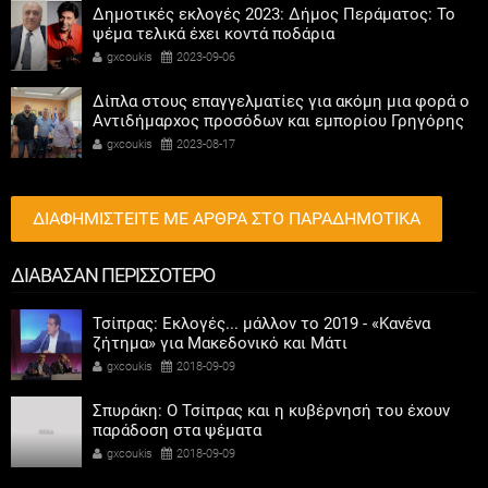
Δημοτικές εκλογές 2023: Δήμος Περάματος: Το
ψέμα τελικά έχει κοντά ποδάρια
gxcoukis
2023-09-06
Δίπλα στους επαγγελματίες για ακόμη μια φορά ο
Αντιδήμαρχος προσόδων και εμπορίου Γρηγόρης
Καψοκόλης
gxcoukis
2023-08-17
ΔΙΑΦΗΜΙΣΤΕΙΤΕ ΜΕ ΑΡΘΡΑ ΣΤΟ ΠΑΡΑΔΗΜΟΤΙΚΑ
ΔΙΑΒΑΣΑΝ ΠΕΡΙΣΣΟΤΕΡΟ
Τσίπρας: Εκλογές... μάλλον το 2019 - «Κανένα
ζήτημα» για Μακεδονικό και Μάτι
gxcoukis
2018-09-09
Σπυράκη: Ο Τσίπρας και η κυβέρνησή του έχουν
παράδοση στα ψέματα
gxcoukis
2018-09-09