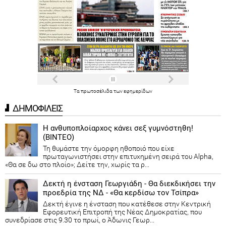
Τα
πρωτοσέλιδα
των
εφημερίδων
ΔΗΜΟΦΙΛΕΙΣ
Η ανθυποπλοίαρχος κάνει σεξ γυμνόστηθη!
(ΒΙΝΤΕΟ)
Τη θυμάστε την όμορφη ηθοποιό που είχε
πρωταγωνιστήσει στην επιτυχημένη σειρά του Alpha,
«Θα σε δω στο πλοίο»; Δείτε την, χωρίς τα ρ...
Δεκτή η ένσταση Γεωργιάδη - Θα διεκδικήσει την
προεδρία της ΝΔ - «Θα κερδίσω τον Τσίπρα»
Δεκτή έγινε η ένσταση που κατέθεσε στην Κεντρική
Εφορευτική Επιτροπή της Νέας Δημοκρατίας, που
συνεδρίασε στις 9.30 το πρωί, ο Άδωνις Γεωρ...