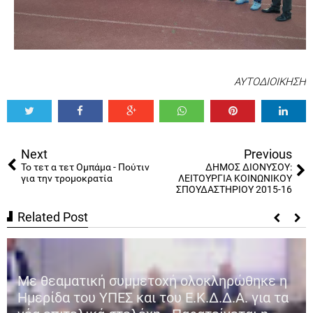
ΑΥΤΟΔΙΟΙΚΗΣΗ
Tweet
Share
Share
Share
Share
Share
0
Next
Previous
Το τετ α τετ Ομπάμα - Πούτιν
ΔΗΜΟΣ ΔΙΟΝΥΣΟΥ:
για την τρομοκρατία
ΛΕΙΤΟΥΡΓΙΑ ΚΟΙΝΩΝΙΚΟΥ
ΣΠΟΥΔΑΣΤΗΡΙΟΥ 2015-16
Related Post
Παρέμβαση ΥΠΕΣ Μ. Βορίδη για την