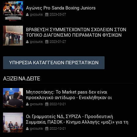
Αγώνες Pro Sanda Boxing Juniors
gxcoukis
2023-03-07
ΒΡΑΒΕΥΣΗ ΣΥΜΜΕΤΕΧΟΝΤΩΝ ΣΧΟΛΕΙΩΝ ΣΤΟΝ
ΤΟΠΙΚΟ ΔΙΑΓΩΝΙΣΜΟ ΠΕΙΡΑΜΑΤΩΝ ΦΥΣΙΚΩΝ
ΕΠΙΣΤΗΜΩΝ
gxcoukis
2023-01-27
ΥΠΗΡΕΣΙΑ ΚΑΤΑΓΓΕΛΙΩΝ ΠΕΡΙΣΤΑΤΙΚΩΝ
ΑΞΙΖΕΙ ΝΑ ΔΕΙΤΕ
Μητσοτάκης: Το Market pass δεν είναι
προεκλογικό αντίδωρο - Ενοχλήθηκαν οι
αριστεροί του χαβιαριού
gxcoukis
2022-12-21
Οι Γραμματείς ΝΔ, ΣΥΡΙΖΑ - Προοδευτική
Συμμαχία, ΠΑΣΟΚ - Κίνημα Αλλαγής «μαζί» για τη
συμμετοχή των γυναικών στην πολιτική
gxcoukis
2022-12-21