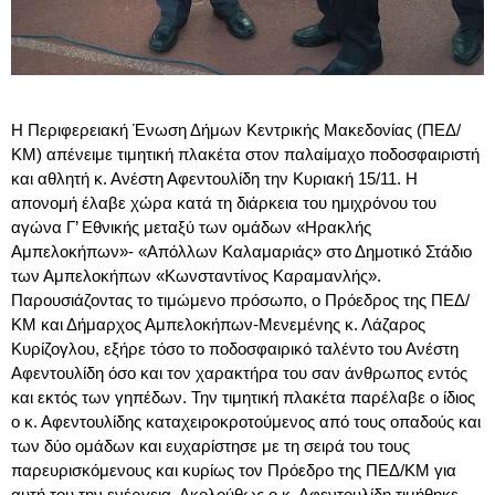
Η Περιφερειακή Ένωση Δήμων Κεντρικής Μακεδονίας (ΠΕΔ/
ΚΜ) απένειμε τιμητική πλακέτα στον παλαίμαχο ποδοσφαιριστή
και αθλητή κ. Ανέστη Αφεντουλίδη την Κυριακή 15/11. Η
απονομή έλαβε χώρα κατά τη διάρκεια του ημιχρόνου του
αγώνα Γ’ Εθνικής μεταξύ των ομάδων «Ηρακλής
Αμπελοκήπων»- «Απόλλων Καλαμαριάς» στο Δημοτικό Στάδιο
των Αμπελοκήπων «Κωνσταντίνος Καραμανλής».
Παρουσιάζοντας το τιμώμενο πρόσωπο, ο Πρόεδρος της ΠΕΔ/
ΚΜ και Δήμαρχος Αμπελοκήπων-Μενεμένης κ. Λάζαρος
Κυρίζογλου, εξήρε τόσο το ποδοσφαιρικό ταλέντο του Ανέστη
Αφεντουλίδη όσο και τον χαρακτήρα του σαν άνθρωπος εντός
και εκτός των γηπέδων. Την τιμητική πλακέτα παρέλαβε ο ίδιος
ο κ. Αφεντουλίδης καταχειροκροτούμενος από τους οπαδούς και
των δύο ομάδων και ευχαρίστησε με τη σειρά του τους
παρευρισκόμενους και κυρίως τον Πρόεδρο της ΠΕΔ/ΚΜ για
αυτή του την ενέργεια. Ακολούθως ο κ. Αφεντουλίδη τιμήθηκε