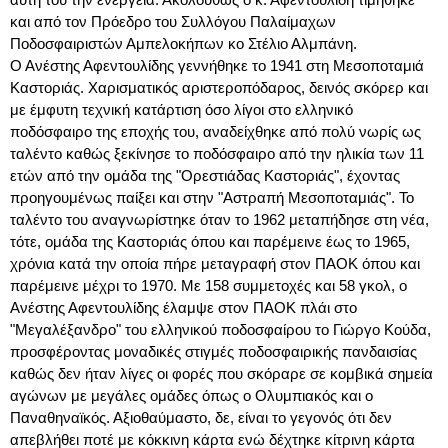
και από τον Πρόεδρο του Συλλόγου Παλαίμαχων
Ποδοσφαιριστών Αμπελοκήπων κο Στέλιο Αλμπάνη.
Ο Ανέστης Αφεντουλίδης γεννήθηκε το 1941 στη Μεσοποταμιά
Καστοριάς. Χαρισματικός αριστεροπόδαρος, δεινός σκόρερ και
με έμφυτη τεχνική κατάρτιση όσο λίγοι στο ελληνικό
ποδόσφαιρο της εποχής του, αναδείχθηκε από πολύ νωρίς ως
ταλέντο καθώς ξεκίνησε το ποδόσφαιρο από την ηλικία των 11
ετών από την ομάδα της "Ορεστιάδας Καστοριάς", έχοντας
προηγουμένως παίξει και στην "Αστραπή Μεσοποταμιάς". Το
ταλέντο του αναγνωρίστηκε όταν το 1962 μεταπήδησε στη νέα,
τότε, ομάδα της Καστοριάς όπου και παρέμεινε έως το 1965,
χρόνια κατά την οποία πήρε μεταγραφή στον ΠΑΟΚ όπου και
παρέμεινε μέχρι το 1970. Με 158 συμμετοχές και 58 γκολ, ο
Ανέστης Αφεντουλίδης έλαμψε στον ΠΑΟΚ πλάι στο
"Μεγαλέξανδρο" του ελληνικού ποδοσφαίρου το Γιώργο Κούδα,
προσφέροντας μοναδικές στιγμές ποδοσφαιρικής πανδαισίας
καθώς δεν ήταν λίγες οι φορές που σκόραρε σε κομβικά σημεία
αγώνων με μεγάλες ομάδες όπως ο Ολυμπιακός και ο
Παναθηναϊκός. Αξιοθαύμαστο, δε, είναι το γεγονός ότι δεν
απεβλήθει ποτέ με κόκκινη κάρτα ενώ δέχτηκε κίτρινη κάρτα