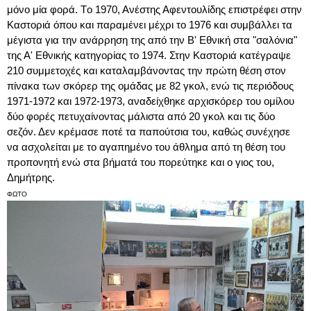
μόνο μία φορά. Tο 1970, Ανέστης Αφεντουλίδης επιστρέφει στην
Καστοριά όπου και παραμένει μέχρι το 1976 και συμβάλλει τα
μέγιστα για την ανάρρηση της από την Β' Εθνική στα "σαλόνια"
της Α' Εθνικής κατηγορίας το 1974. Στην Καστοριά κατέγραψε
210 συμμετοχές και καταλαμβάνοντας την πρώτη θέση στον
πίνακα των σκόρερ της ομάδας με 82 γκολ, ενώ τις περιόδους
1971-1972 και 1972-1973, αναδείχθηκε αρχισκόρερ του ομίλου
δύο φορές πετυχαίνοντας μάλιστα από 20 γκολ και τις δύο
σεζόν. Δεν κρέμασε ποτέ τα παπούτσια του, καθώς συνέχησε
να ασχολείται με το αγαπημένο του άθλημα από τη θέση του
προπονητή ενώ στα βήματά του πορεύτηκε και ο γιος του,
Δημήτρης.
ΦΩΤΟ