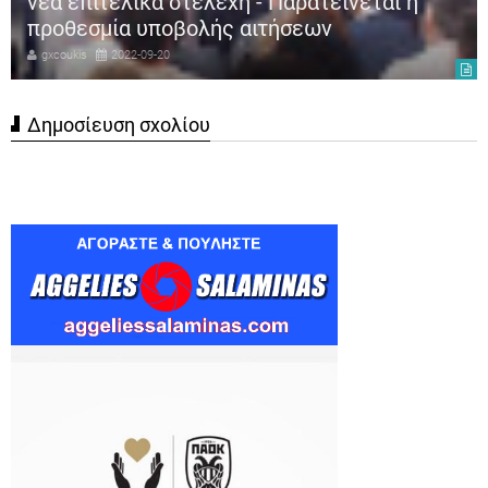
κακοποίηση όνου στη Ζίτσα: Καμία ανοχή σε
τέτοιου είδους βάναυσα περιστατικά
gxcoukis
2022-08-31
Δημοσίευση σχολίου