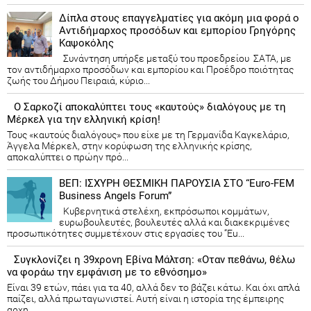
Δίπλα στους επαγγελματίες για ακόμη μια φορά ο
Αντιδήμαρχος προσόδων και εμπορίου Γρηγόρης
Καψοκόλης
Συνάντηση υπήρξε μεταξύ του προεδρείου ΣΑΤΑ, με
τον αντιδήμαρχο προσόδων και εμπορίου και Προέδρο ποιότητας
ζωής του Δήμου Πειραιά, κύριο...
Ο Σαρκοζί αποκαλύπτει τους «καυτούς» διαλόγους με τη
Μέρκελ για την ελληνική κρίση!
Τους «καυτούς διαλόγους» που είχε με τη Γερμανίδα Καγκελάριο,
Άγγελα Μέρκελ, στην κορύφωση της ελληνικής κρίσης,
αποκαλύπτει ο πρώην πρό...
ΒΕΠ: ΙΣΧΥΡΗ ΘΕΣΜΙΚΗ ΠΑΡΟΥΣΙΑ ΣΤΟ “Euro-FEM
Business Angels Forum”
Κυβερνητικά στελέχη, εκπρόσωποι κομμάτων,
ευρωβουλευτές, βουλευτές αλλά και διακεκριμένες
προσωπικότητες συμμετέχουν στις εργασίες του “Eu...
Συγκλονίζει η 39χρονη Εβίνα Μάλτση: «Οταν πεθάνω, θέλω
να φοράω την εμφάνιση με το εθνόσημο»
Είναι 39 ετών, πάει για τα 40, αλλά δεν το βάζει κάτω. Και όχι απλά
παίζει, αλλά πρωταγωνιστεί. Αυτή είναι η ιστορία της έμπειρης
αρχη...