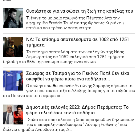
Θυσιάστηκε για να σώσει τη ζωή της κοπέλας του
Τι έγινε το μοιραίο πρωινό της Πέμπτης Από την
εφημερίδα Freddo Τα μάτια της Φρόσως Κυριάκου,
ποτάμια που τρέχουν ασταμάτητα....
ΝΔ: Τα επίσημα αποτελέσματα σε 1062 από 1251
τμήματα
Τα επίσημα αποτελέσματα των εκλογών της Νέας
Δημοκρατίας​ σε 1062 εκλογικά από 1251 τμήματα -
δηλαδή στο 85% της ενσωμάτωσης- ανακοίνωσ...
Σαμαράς σε Τσίπρα για το Πεκίνο: Ποτέ δεν είχα
σκεφθεί να φέρω πίσω ένα ποδήλατο...
Ο πρώην πρωθυπουργός Αντώνης Σαμαράς σήκωσε το
γάντι που του πέταξε ο Αλέξης Τσίπρας για το ταξίδι του
στο Πεκίνο και το τι έφερε πί...
Δημοτικές εκλογές 2023: Δήμος Περάματος: Το
ψέμα τελικά έχει κοντά ποδάρια
Σάλο έχει προκαλέσει η διασπορά ψευδών δηλώσεων
του επικεφαλής συνδυασμού " Δύναμη Ευθύνης " που
δείχνει σημάδια Ανευθυνότητας Δ...