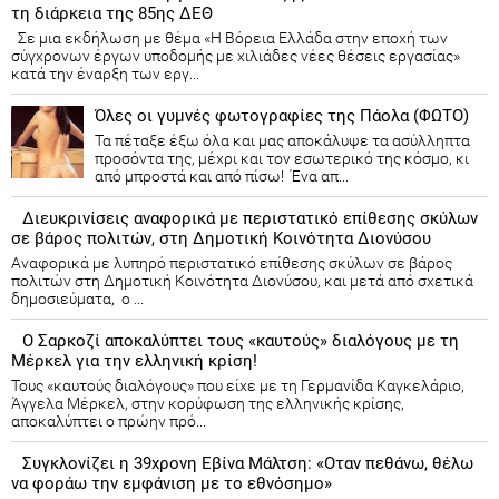
τη διάρκεια της 85ης ΔΕΘ
Σε μια εκδήλωση με θέμα «Η Βόρεια Ελλάδα στην εποχή των
σύγχρονων έργων υποδομής με χιλιάδες νέες θέσεις εργασίας»
κατά την έναρξη των εργ...
Όλες οι γυμνές φωτογραφίες της Πάολα (ΦΩΤΟ)
Τα πέταξε έξω όλα και μας αποκάλυψε τα ασύλληπτα
προσόντα της, μέχρι και τον εσωτερικό της κόσμο, κι
από μπροστά και από πίσω! Ένα απ...
Διευκρινίσεις αναφορικά με περιστατικό επίθεσης σκύλων
σε βάρος πολιτών, στη Δημοτική Κοινότητα Διονύσου
Αναφορικά με λυπηρό περιστατικό επίθεσης σκύλων σε βάρος
πολιτών στη Δημοτική Κοινότητα Διονύσου, και μετά από σχετικά
δημοσιεύματα, ο ...
Ο Σαρκοζί αποκαλύπτει τους «καυτούς» διαλόγους με τη
Μέρκελ για την ελληνική κρίση!
Τους «καυτούς διαλόγους» που είχε με τη Γερμανίδα Καγκελάριο,
Άγγελα Μέρκελ, στην κορύφωση της ελληνικής κρίσης,
αποκαλύπτει ο πρώην πρό...
Συγκλονίζει η 39χρονη Εβίνα Μάλτση: «Οταν πεθάνω, θέλω
να φοράω την εμφάνιση με το εθνόσημο»