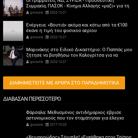
Οι Γραμματείς ΝΔ, ΣΥΡΙΖΑ - Προοδευτική
Συμμαχία, ΠΑΣΟΚ - Κίνημα Αλλαγής «μαζί» για τη
συμμετοχή των γυναικών στην πολιτική
gxcoukis
2022-12-21
Ενέργεια: «Βουτιά» ακόμα και κάτω από τα €100
έκανε η τιμή του φυσικού αερίου
gxcoukis
2022-12-21
Μαρινάκης στο Ειδικό Δικαστήριο: Ο Παππάς μου
ζήτησε να βοηθήσω τον Καλογρίτσα για να
αποκτήσει σταθμό ο ΣΥΡΙΖΑ
gxcoukis
2022-12-21
ΔΙΑΦΗΜΙΣΤΕΙΤΕ ΜΕ ΑΡΘΡΑ ΣΤΟ ΠΑΡΑΔΗΜΟΤΙΚΑ
ΔΙΑΒΑΣΑΝ ΠΕΡΙΣΣΟΤΕΡΟ
Φάρσαλα: Μεθυσμένος αντιδήμαρχος έβρισε
αστυνομικούς που τον σταμάτησαν για έλεγχο
gxcoukis
2017-10-23
«Χειμαρρώδης» Σόιμπλε! «Ευχήθηκα στον Τσίπρα