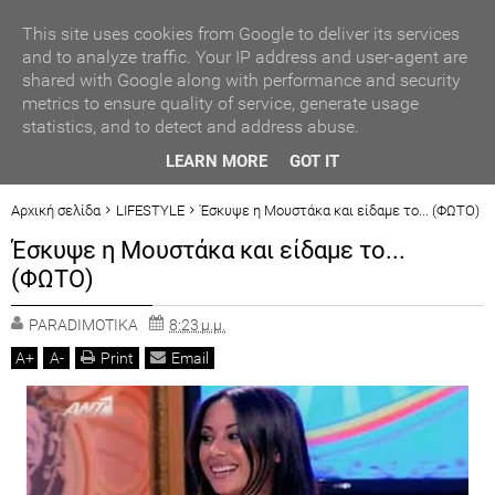
ΑΥΤΟΔΙΟΙΚΗΣΗ
This site uses cookies from Google to deliver its services
and to analyze traffic. Your IP address and user-agent are
shared with Google along with performance and security
ΠΟΛΙΤΙΚΗ
metrics to ensure quality of service, generate usage
statistics, and to detect and address abuse.
ΟΙΚΟΝΟΜΙΑ
ΒΡΑΒΕΥΣΗ ΣΥΜΜΕΤΕΧΟΝΤΩΝ ΣΧΟΛΕΙΩΝ ΣΤΟΝ ΤΟΠΙΚΟ
LEARN MORE
GOT IT
ΔΙΑΓΩΝΙΣΜΟ ΠΕΙΡΑΜΑΤΩΝ ΦΥΣΙΚΩΝ ΕΠΙΣΤΗΜΩΝ
LIFESTYLE
Αρχική σελίδα
LIFESTYLE
Έσκυψε η Μουστάκα και είδαμε το... (ΦΩΤΟ)
Έσκυψε η Μουστάκα και είδαμε το...
ΓΕΓΟΝΟΤΑ
(ΦΩΤΟ)
ΠΟΛΙΤ. ΒΗΜΑ
PARADIMOTIKA
8:23 μ.μ.
A
+
A
-
Print
Email