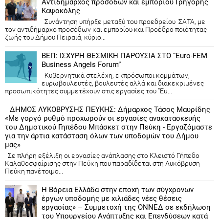
Αντιδήμαρχος προσόδων και εμπορίου Γρηγόρης
Καψοκόλης
Συνάντηση υπήρξε μεταξύ του προεδρείου ΣΑΤΑ, με
τον αντιδήμαρχο προσόδων και εμπορίου και Προέδρο ποιότητας
ζωής του Δήμου Πειραιά, κύριο...
ΒΕΠ: ΙΣΧΥΡΗ ΘΕΣΜΙΚΗ ΠΑΡΟΥΣΙΑ ΣΤΟ “Euro-FEM
Business Angels Forum”
Κυβερνητικά στελέχη, εκπρόσωποι κομμάτων,
ευρωβουλευτές, βουλευτές αλλά και διακεκριμένες
προσωπικότητες συμμετέχουν στις εργασίες του “Eu...
ΔΗΜΟΣ ΛΥΚΟΒΡΥΣΗΣ ΠΕΥΚΗΣ: Δήμαρχος Τάσος Μαυρίδης
«Με γοργό ρυθμό προχωρούν οι εργασίες ανακατασκευής
του Δημοτικού Γηπέδου Μπάσκετ στην Πεύκη - Εργαζόμαστε
για την άρτια κατάσταση όλων των υποδομών του Δήμου
μας»
Σε πλήρη εξέλιξη οι εργασίες ανάπλασης στο Κλειστό Γήπεδο
Καλαθοσφαίρισης στην Πεύκη που παραδίδεται στη Λυκόβρυση
Πεύκη πανέτοιμο...
Η Βόρεια Ελλάδα στην εποχή των σύγχρονων
έργων υποδομής με χιλιάδες νέες θέσεις
εργασίας» – Συμμετοχή της ΟΝΝΕΔ σε εκδήλωση
του Υπουργείου Ανάπτυξης και Επενδύσεων κατά