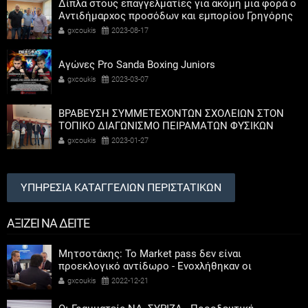
Δίπλα στους επαγγελματίες για ακόμη μια φορά ο
Αντιδήμαρχος προσόδων και εμπορίου Γρηγόρης
Καψοκόλης
gxcoukis
2023-08-17
Αγώνες Pro Sanda Boxing Juniors
gxcoukis
2023-03-07
ΒΡΑΒΕΥΣΗ ΣΥΜΜΕΤΕΧΟΝΤΩΝ ΣΧΟΛΕΙΩΝ ΣΤΟΝ
ΤΟΠΙΚΟ ΔΙΑΓΩΝΙΣΜΟ ΠΕΙΡΑΜΑΤΩΝ ΦΥΣΙΚΩΝ
ΕΠΙΣΤΗΜΩΝ
gxcoukis
2023-01-27
ΥΠΗΡΕΣΙΑ ΚΑΤΑΓΓΕΛΙΩΝ ΠΕΡΙΣΤΑΤΙΚΩΝ
ΑΞΙΖΕΙ ΝΑ ΔΕΙΤΕ
Μητσοτάκης: Το Market pass δεν είναι
προεκλογικό αντίδωρο - Ενοχλήθηκαν οι
αριστεροί του χαβιαριού
gxcoukis
2022-12-21