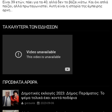
Είναι 39 ετών, πάει για τα 40, αλλά δεν το βάζει κάτω. Και όχι απλά
παίζει, αλλά πρωταγωνιστεί. Αυτή είναι η ιστορία της έμπειρης
αρχη...
ΤΑ ΚΑΛΥΤΕΡΑ ΤΩΝ ΕΙΔΗΣΕΩΝ
ΠΡΟΣΦΑΤΑ ΑΡΘΡΑ
Δημοτικές εκλογές 2023: Δήμος Περάματος: Το
ψέμα τελικά έχει κοντά ποδάρια
gxcoukis
2023-09-06