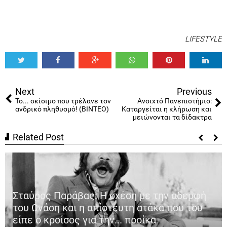
LIFESTYLE
Tweet
Share
Share
Share
Share
Share
0
Next
Previous
Το... σκίσιμο που τρέλανε τον
Ανοιχτό Πανεπιστήμιο:
ανδρικό πληθυσμό! (ΒΙΝΤΕΟ)
Καταργείται η κλήρωση και
μειώνονται τα δίδακτρα
Related Post
Σταύρος Παράβας: Η σχέση με την αδερφή
του Ωνάση και η απίστευτη ατάκα που του
είπε ο κροίσος για την... προίκα