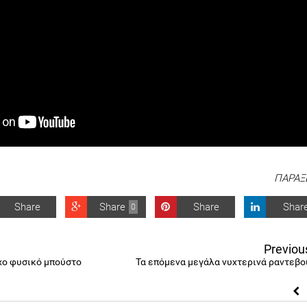
ΠΑΡΑΞ
Share
Share
Share
Shar
0
Previou
χο φυσικό μπούστο
Τα επόμενα μεγάλα νυχτερινά ραντεβο