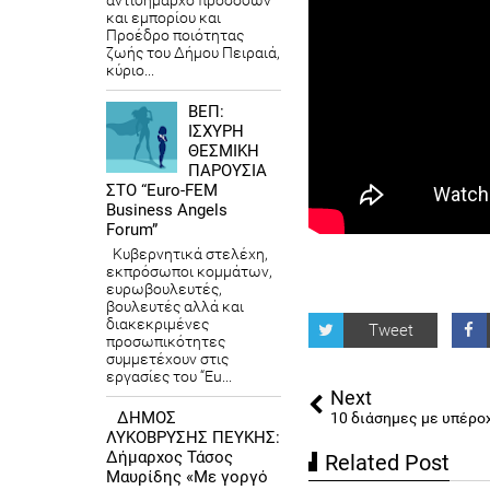
αντιδήμαρχο προσόδων
και εμπορίου και
Προέδρο ποιότητας
ζωής του Δήμου Πειραιά,
κύριο...
ΒΕΠ:
ΙΣΧΥΡΗ
ΘΕΣΜΙΚΗ
ΠΑΡΟΥΣΙΑ
ΣΤΟ “Euro-FEM
Business Angels
Forum”
Κυβερνητικά στελέχη,
εκπρόσωποι κομμάτων,
ευρωβουλευτές,
βουλευτές αλλά και
διακεκριμένες
Tweet
προσωπικότητες
συμμετέχουν στις
εργασίες του “Eu...
Next
ΔΗΜΟΣ
10 διάσημες με υπέρο
ΛΥΚΟΒΡΥΣΗΣ ΠΕΥΚΗΣ:
Δήμαρχος Τάσος
Related Post
Μαυρίδης «Με γοργό