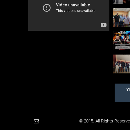
ΟΝΝΕΔ σε εκδήλωση
του Υπουργείου
Ανάπτυξης και
Επενδύσεων κατά τη
διάρκεια της 85ης ΔΕΘ
Σε μια εκδήλωση με
θέμα «Η Βόρεια Ελλάδα
στην εποχή των
σύγχρονων έργων
υποδομής με χιλιάδες
νέες θέσεις εργασίας»
κατά την έναρξη των
εργ...
Όλες οι
γυμνές
φωτογραφί
ες της
Υ
Πάολα (ΦΩΤΟ)
Τα πέταξε έξω όλα και
μας αποκάλυψε τα
ασύλληπτα προσόντα
της, μέχρι και τον
εσωτερικό της κόσμο, κι
Paradimotika.gr
© 2015. All Rights Reserve
από μπροστά και από
πίσω! Ένα απ...