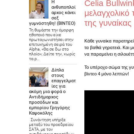
Celia Bullwin
Η
ανθυποπλοί
μελαγχολικό 
αρχος κάνει
σεξ
της γυναίκας 
γυμνόστηθη! (ΒΙΝΤΕΟ)
Τη θυμάστε την όμορφη
ηθοποιό που είχε
πρωταγωνιστήσει στην
Κάθε γυναίκα παρατηρεί
επιτυχημένη σειρά του
τα βαθιά γηρατειά. Και μ
Alpha, «Θα σε δω στο
να παραμείνει η σιλουέττ
πλοίο»; Δείτε την, χωρίς
τα ρ...
Το υπέροχο σώμα της γυν
Δίπλα
βίντεο 4 μόνο λεπτών!
στους
επαγγελματ
ίες για
ακόμη μια φορά ο
Αντιδήμαρχος
προσόδων και
εμπορίου Γρηγόρης
Καψοκόλης
Συνάντηση υπήρξε
μεταξύ του προεδρείου
ΣΑΤΑ, με τον