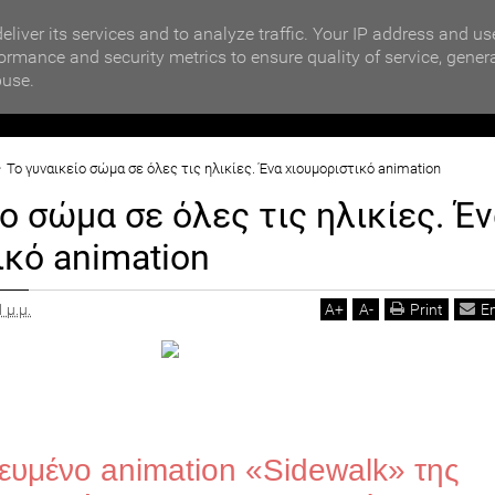
MOTIKA NEWS
ΗΜΩΝ
Qatargate: Νέα ομολογία από Φραντσέσκο Τζιόρτζι - Μ
eliver its services and to analyze traffic. Your IP address and us
ormance and security metrics to ensure quality of service, gener
buse.
ΙΟΙΚΗΣΗ
ΠΟΛΙΤΙΚΗ
ΟΙΚΟΝΟΜΙΑ
LIFESTYL
To γυναικείο σώμα σε όλες τις ηλικίες. Ένα χιουμοριστικό animation
ο σώμα σε όλες τις ηλικίες. Έ
ικό animation
 μ.μ.
A
+
A
-
Print
E
ευμένο animation «Sidewalk» της