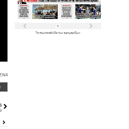
Τα
πρωτοσέλιδα
των
εφημερίδων
ΕΝΑ
e
s
ύ