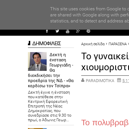
PARADI
ΧΟΛΕΙΩΝ ΣΤΟΝ ΤΟΠΙΚΟ ΔΙΑΓΩΝΙΣΜΟ ΠΕΙΡΑΜΑΤΩΝ ΦΥΣΙΚΩΝ ΕΠΙΣΤ
This site uses cookies from Google to d
are shared with Google along with perf
statistics, and to detect and address a
ΑΥΤΟΔ
ΔΗΜΟΦΙΛΕΙΣ
Αρχική σελίδα
ΠΑΡΑΞΕΝΑ
To γυναικεί
Δεκτή η
ένσταση
χιουμοριστ
Γεωργιάδη -
Θα
διεκδικήσει την
προεδρία της ΝΔ - «Θα
PARADIMOTIKA
5:11
κερδίσω τον Τσίπρα»
Δεκτή έγινε η ένσταση
που κατέθεσε στην
Κεντρική Εφορευτική
Επιτροπή της Νέας
Δημοκρατίας, που
συνεδρίασε στις 9.30 το
πρωί, ο Άδωνις Γεωρ...
Το πολυβραβ