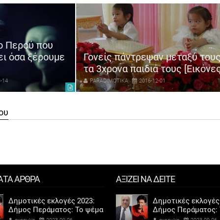
ο Περού που
ει όσα ξέρουμε
Γονείς πάντρεψαν μεταξύ του
τα 3χρονα παιδιά τους [Εικόνες
-14
PARADIMOTIKA
2016-12-01
ου
ΑΤΑ ΑΡΘΡΑ
ΑΞΙΖΕΙ ΝΑ ΔΕΙΤΕ
Δημοτικές εκλογές 2023:
Δημοτικές εκλογές
Δήμος Περάματος: Το ψέμα
Δήμος Περάματος: 
τελικά έχει κοντά ποδάρια
τελικά έχει κοντά 