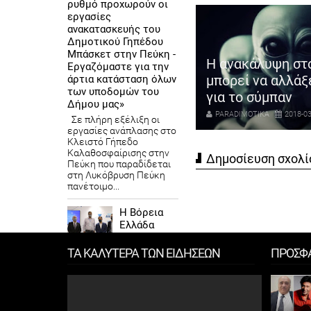
ρυθμό προχωρούν οι
εργασίες
ανακατασκευής του
Δημοτικού Γηπέδου
Μπάσκετ στην Πεύκη -
Η ανακάλυψη στ
Εργαζόμαστε για την
υλήθηκαν τα πρώτα 100
μπορεί να αλλάξ
άρτια κατάσταση όλων
των υποδομών του
τάμενα αυτοκίνητα
για το σύμπαν
Δήμου μας»
ARADIMOTIKA
2018-03-15
PARADIMOTIKA
2018-03
Σε πλήρη εξέλιξη οι
εργασίες ανάπλασης στο
Κλειστό Γήπεδο
Καλαθοσφαίρισης στην
Δημοσίευση σχολί
Πεύκη που παραδίδεται
στη Λυκόβρυση Πεύκη
πανέτοιμο...
Η Βόρεια
Ελλάδα
στην εποχή
των
ΤΑ ΚΑΛΥΤΕΡΑ ΤΩΝ ΕΙΔΗΣΕΩΝ
ΠΡΟΣΦ
σύγχρονων έργων
υποδομής με χιλιάδες
νέες θέσεις εργασίας»
– Συμμετοχή της