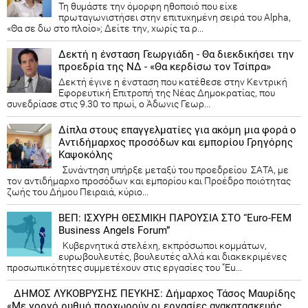
Τη θυμάστε την όμορφη ηθοποιό που είχε
πρωταγωνιστήσει στην επιτυχημένη σειρά του Alpha,
«Θα σε δω στο πλοίο»; Δείτε την, χωρίς τα ρ...
Δεκτή η ένσταση Γεωργιάδη - Θα διεκδικήσει την
προεδρία της ΝΔ - «Θα κερδίσω τον Τσίπρα»
Δεκτή έγινε η ένσταση που κατέθεσε στην Κεντρική
Εφορευτική Επιτροπή της Νέας Δημοκρατίας, που
συνεδρίασε στις 9.30 το πρωί, ο Άδωνις Γεωρ...
Δίπλα στους επαγγελματίες για ακόμη μια φορά ο
Αντιδήμαρχος προσόδων και εμπορίου Γρηγόρης
Καψοκόλης
Συνάντηση υπήρξε μεταξύ του προεδρείου ΣΑΤΑ, με
τον αντιδήμαρχο προσόδων και εμπορίου και Προέδρο ποιότητας
ζωής του Δήμου Πειραιά, κύριο...
ΒΕΠ: ΙΣΧΥΡΗ ΘΕΣΜΙΚΗ ΠΑΡΟΥΣΙΑ ΣΤΟ “Euro-FEM
Business Angels Forum”
Κυβερνητικά στελέχη, εκπρόσωποι κομμάτων,
ευρωβουλευτές, βουλευτές αλλά και διακεκριμένες
προσωπικότητες συμμετέχουν στις εργασίες του “Eu...
ΔΗΜΟΣ ΛΥΚΟΒΡΥΣΗΣ ΠΕΥΚΗΣ: Δήμαρχος Τάσος Μαυρίδης
«Με γοργό ρυθμό προχωρούν οι εργασίες ανακατασκευής