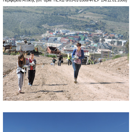
Περιφέρεια Αττικής (υπ’ αριθ. ΠΕΧΩ 8/03-01-2006/ΦΠΕΡ ΣΑ/11.01.2006)