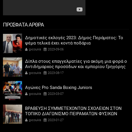
ΠΡΟΣΦΑΤΑ ΑΡΘΡΑ
Δημοτικές εκλογές 2023: Δήμος Περάματος: Το
ψέμα τελικά έχει κοντά ποδάρια
gxcoukis
2023-09-06
Δίπλα στους επαγγελματίες για ακόμη μια φορά ο
Αντιδήμαρχος προσόδων και εμπορίου Γρηγόρης
Καψοκόλης
gxcoukis
2023-08-17
Αγώνες Pro Sanda Boxing Juniors
gxcoukis
2023-03-07
ΒΡΑΒΕΥΣΗ ΣΥΜΜΕΤΕΧΟΝΤΩΝ ΣΧΟΛΕΙΩΝ ΣΤΟΝ
ΤΟΠΙΚΟ ΔΙΑΓΩΝΙΣΜΟ ΠΕΙΡΑΜΑΤΩΝ ΦΥΣΙΚΩΝ
ΕΠΙΣΤΗΜΩΝ
gxcoukis
2023-01-27