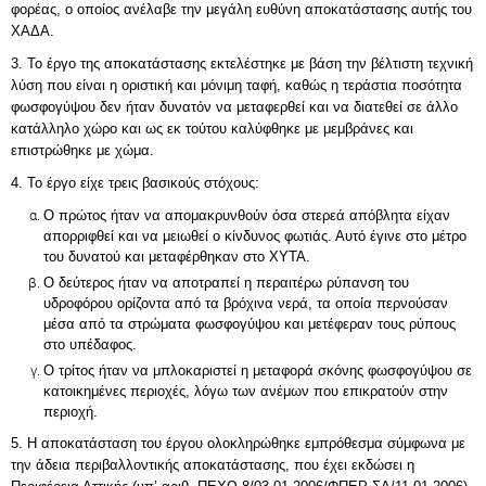
φορέας, ο οποίος ανέλαβε την μεγάλη ευθύνη αποκατάστασης αυτής του
ΧΑΔΑ.
3. Το έργο της αποκατάστασης εκτελέστηκε με βάση την βέλτιστη τεχνική
λύση που είναι η οριστική και μόνιμη ταφή, καθώς η τεράστια ποσότητα
φωσφογύψου δεν ήταν δυνατόν να μεταφερθεί και να διατεθεί σε άλλο
κατάλληλο χώρο και ως εκ τούτου καλύφθηκε με μεμβράνες και
επιστρώθηκε με χώμα.
4. Το έργο είχε τρεις βασικούς στόχους:
Ο πρώτος ήταν να απομακρυνθούν όσα στερεά απόβλητα είχαν
απορριφθεί και να μειωθεί ο κίνδυνος φωτιάς. Αυτό έγινε στο μέτρο
του δυνατού και μεταφέρθηκαν στο ΧΥΤΑ.
Ο δεύτερος ήταν να αποτραπεί η περαιτέρω ρύπανση του
υδροφόρου ορίζοντα από τα βρόχινα νερά, τα οποία περνούσαν
μέσα από τα στρώματα φωσφογύψου και μετέφεραν τους ρύπους
στο υπέδαφος.
Ο τρίτος ήταν να μπλοκαριστεί η μεταφορά σκόνης φωσφογύψου σε
κατοικημένες περιοχές, λόγω των ανέμων που επικρατούν στην
περιοχή.
5. Η αποκατάσταση του έργου ολοκληρώθηκε εμπρόθεσμα σύμφωνα με
την άδεια περιβαλλοντικής αποκατάστασης, που έχει εκδώσει η