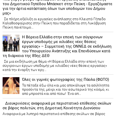
του Δημοτικού Γηπέδου Μπάσκετ στην Πεύκη - Εργαζόμαστε
για την άρτια κατάσταση όλων των υποδομών του Δήμου
μας»
Σε πλήρη εξέλιξη οι εργασίες ανάπλασης στο Κλειστό Γήπεδο
Καλαθοσφαίρισης στην Πεύκη που παραδίδεται στη Λυκόβρυση
Πεύκη πανέτοιμο...
Η Βόρεια Ελλάδα στην εποχή των σύγχρονων
έργων υποδομής με χιλιάδες νέες θέσεις
εργασίας» – Συμμετοχή της ΟΝΝΕΔ σε εκδήλωση
του Υπουργείου Ανάπτυξης και Επενδύσεων κατά
τη διάρκεια της 85ης ΔΕΘ
Σε μια εκδήλωση με θέμα «Η Βόρεια Ελλάδα στην εποχή των
σύγχρονων έργων υποδομής με χιλιάδες νέες θέσεις εργασίας»
κατά την έναρξη των εργ...
Όλες οι γυμνές φωτογραφίες της Πάολα (ΦΩΤΟ)
Τα πέταξε έξω όλα και μας αποκάλυψε τα ασύλληπτα
προσόντα της, μέχρι και τον εσωτερικό της κόσμο, κι
από μπροστά και από πίσω! Ένα απ...
Διευκρινίσεις αναφορικά με περιστατικό επίθεσης σκύλων
σε βάρος πολιτών, στη Δημοτική Κοινότητα Διονύσου
Αναφορικά με λυπηρό περιστατικό επίθεσης σκύλων σε βάρος