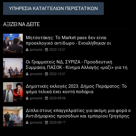
ΥΠΗΡΕΣΙΑ ΚΑΤΑΓΓΕΛΙΩΝ ΠΕΡΙΣΤΑΤΙΚΩΝ
ΑΞΙΖΕΙ ΝΑ ΔΕΙΤΕ
Μητσοτάκης: Το Market pass δεν είναι
προεκλογικό αντίδωρο - Ενοχλήθηκαν οι
αριστεροί του χαβιαριού
gxcoukis
2022-12-21
Οι Γραμματείς ΝΔ, ΣΥΡΙΖΑ - Προοδευτική
Συμμαχία, ΠΑΣΟΚ - Κίνημα Αλλαγής «μαζί» για τη
συμμετοχή των γυναικών στην πολιτική
gxcoukis
2022-12-21
Δημοτικές εκλογές 2023: Δήμος Περάματος: Το
ψέμα τελικά έχει κοντά ποδάρια
gxcoukis
2023-09-06
Δίπλα στους επαγγελματίες για ακόμη μια φορά ο
Αντιδήμαρχος προσόδων και εμπορίου Γρηγόρης
Καψοκόλης
gxcoukis
2023-08-17