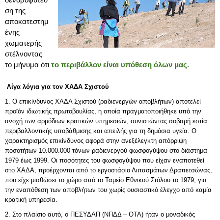
ση της
αποκατεστημ
ένης
χωματερής
στέλνοντας
το μήνυμα ότι
το περιβάλλον είναι υπόθεση όλων μας.
Λίγα λόγια για τον ΧΑΔΑ Σχιστού
1. Ο επικίνδυνος ΧΑΔΑ Σχιστού (ραδιενεργών αποβλήτων) αποτελεί
προϊόν ιδιωτικής πρωτοβουλίας, η οποία πραγματοποιήθηκε υπό την
ανοχή των αρμόδιων κρατικών υπηρεσιών, συνιστώντας σοβαρή εστία
περιβαλλοντικής υποβάθμισης και απειλής για τη δημόσια υγεία. Ο
χαρακτηρισμός επικίνδυνος αφορά στην ανεξέλεγκτη απόρριψη
ποσοτήτων 10.000.000 τόνων ραδιενεργού φωσφογύψου στο διάστημα
1979 έως 1999. Οι ποσότητες του φωσφογύψου που είχαν εναποτεθεί
στο ΧΑΔΑ, προέρχονται από το εργοστάσιο Λιπασμάτων Δραπετσώνας,
που είχε μισθώσει το χώρο από το Ταμείο Εθνικού Στόλου το 1979, για
την εναπόθεση των αποβλήτων του χωρίς ουσιαστικό έλεγχο από καμία
κρατική υπηρεσία.
2. Στο πλαίσιο αυτό, ο ΠΕΣΥΔΑΠ (ΝΠΔΔ – ΟΤΑ) ήταν ο μοναδικός