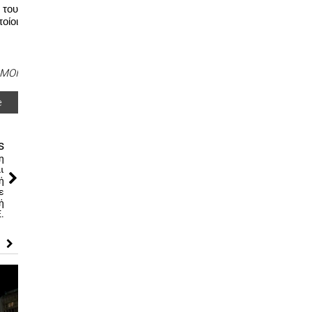
του 
ίοι 
ΜΟΙ
e
s
η
ι
ή
ε
ή
.
Παρουσία του πρωθπουργού ο
Δήμος Αθηναίων παρέλαβε την