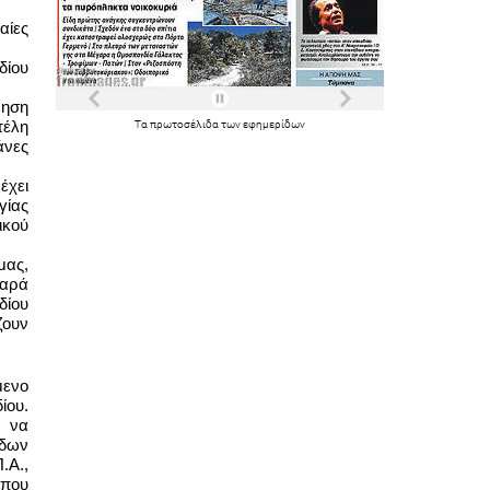
ίες 
ίου 
ηση 
έλη 
Τα
πρωτοσέλιδα
των
εφημερίδων
νες 
χει 
ίας 
κού 
ας, 
αρά 
ίου 
ουν 
ενο 
ου. 
 να 
δων 
Α., 
που 