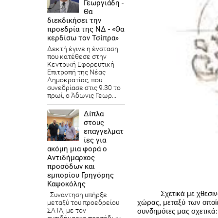
Γεωργιάδη -
Θα
διεκδικήσει την
προεδρία της ΝΔ - «Θα
κερδίσω τον Τσίπρα»
Δεκτή έγινε η ένσταση
που κατέθεσε στην
Κεντρική Εφορευτική
Επιτροπή της Νέας
Δημοκρατίας, που
συνεδρίασε στις 9.30 το
πρωί, ο Άδωνις Γεωρ...
Δίπλα
στους
επαγγελματ
ίες για
ακόμη μια φορά ο
Αντιδήμαρχος
προσόδων και
εμπορίου Γρηγόρης
Καψοκόλης
Σχετικά με χθεσι
Συνάντηση υπήρξε
χώρας, μεταξύ των οποί
μεταξύ του προεδρείου
ΣΑΤΑ, με τον
συνδημότες μας σχετικά: