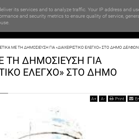
MOTIKA NEWS
ΒΡΑΒΕΥΣΗ ΣΥΜΜΕΤΕΧΟΝΤΩΝ ΣΧΟΛΕΙΩΝ ΣΤΟΝ ΤΟΠΙΚΟ 
eliver its services and to analyze traffic. Your IP address and us
ormance and security metrics to ensure quality of service, gener
buse.
ΙΟΙΚΗΣΗ
ΠΟΛΙΤΙΚΗ
ΟΙΚΟΝΟΜΙΑ
LIFESTYL
ΕΤΙΚΑ ΜΕ ΤΗ ΔΗΜΟΣΙΕΥΣΗ ΓΙΑ «ΔΙΑΧΕΙΡΙΣΤΙΚΟ ΕΛΕΓΧΟ» ΣΤΟ ΔΗΜΟ ΔΕΛΦΩΝ
Ε ΤΗ ΔΗΜΟΣΙΕΥΣΗ ΓΙΑ
ΣΤΙΚΟ ΕΛΕΓΧΟ» ΣΤΟ ΔΗΜΟ
A
+
A
-
Print
E