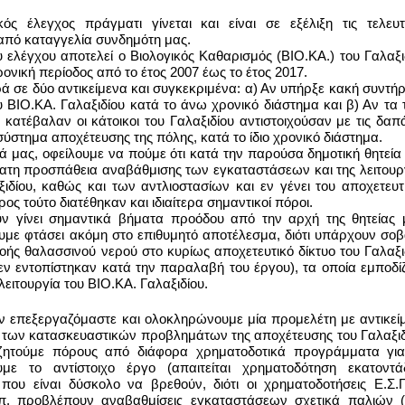
κός έλεγχος πράγματι γίνεται και είναι σε εξέλιξη τις τελευτα
από καταγγελία συνδημότη μας.
υ ελέγχου αποτελεί ο Βιολογικός Καθαρισμός (ΒΙΟ.ΚΑ.) του Γαλαξιδ
ρονική περίοδος από το έτος 2007 έως το έτος 2017.
 σε δύο αντικείμενα και συγκεκριμένα: α) Αν υπήρξε κακή συντήρ
υ ΒΙΟ.ΚΑ. Γαλαξιδίου κατά το άνω χρονικό διάστημα και β) Αν τα τ
κατέβαλαν οι κάτοικοι του Γαλαξιδίου αντιστοιχούσαν με τις δαπά
σύστημα αποχέτευσης της πόλης, κατά το ίδιο χρονικό διάστημα.
 μας, οφείλουμε να πούμε ότι κατά την παρούσα δημοτική θητεία έ
τατη προσπάθεια αναβάθμισης των εγκαταστάσεων και της λειτουργ
ξιδίου, καθώς και των αντλιοστασίων και εν γένει του αποχετευτι
ος τούτο διατέθηκαν και ιδιαίτερα σημαντικοί πόροι.
ν γίνει σημαντικά βήματα προόδου από την αρχή της θητείας μ
ουμε φτάσει ακόμη στο επιθυμητό αποτέλεσμα, διότι υπάρχουν σοβ
ής θαλασσινού νερού στο κυρίως αποχετευτικό δίκτυο του Γαλαξιδ
ν εντοπίστηκαν κατά την παραλαβή του έργου), τα οποία εμποδίζ
 λειτουργία του ΒΙΟ.ΚΑ. Γαλαξιδίου. 
ν επεξεργαζόμαστε και ολοκληρώνουμε μία προμελέτη με αντικείμ
 των κατασκευαστικών προβλημάτων της αποχέτευσης του Γαλαξιδί
ζητούμε πόρους από διάφορα χρηματοδοτικά προγράμματα για
με το αντίστοιχο έργο (απαιτείται χρηματοδότηση εκατοντά
που είναι δύσκολο να βρεθούν, διότι οι χρηματοδοτήσεις Ε.Σ.Π.
π. προβλέπουν αναβαθμίσεις εγκαταστάσεων σχετικά παλιών (