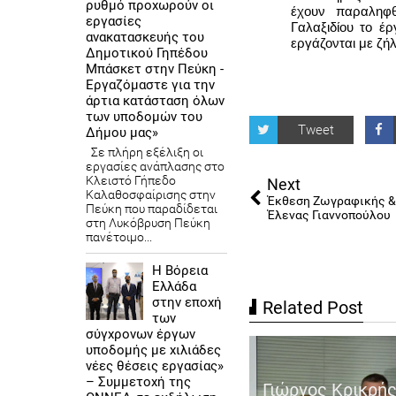
ρυθμό προχωρούν οι
έχουν παραληφθ
εργασίες
Γαλαξιδίου το έρ
ανακατασκευής του
εργάζονται με ζή
Δημοτικού Γηπέδου
Μπάσκετ στην Πεύκη -
Εργαζόμαστε για την
άρτια κατάσταση όλων
των υποδομών του
Tweet
Δήμου μας»
Σε πλήρη εξέλιξη οι
εργασίες ανάπλασης στο
Κλειστό Γήπεδο
Next
Καλαθοσφαίρισης στην
Έκθεση Ζωγραφικής &
Πεύκη που παραδίδεται
Έλενας Γιαννοπούλου
στη Λυκόβρυση Πεύκη
πανέτοιμο...
Η Βόρεια
Ελλάδα
στην εποχή
Related Post
των
σύγχρονων έργων
υποδομής με χιλιάδες
νέες θέσεις εργασίας»
– Συμμετοχή της
ιστουγεννιάτικη Συναυλία
Γιώργος Κρικρής