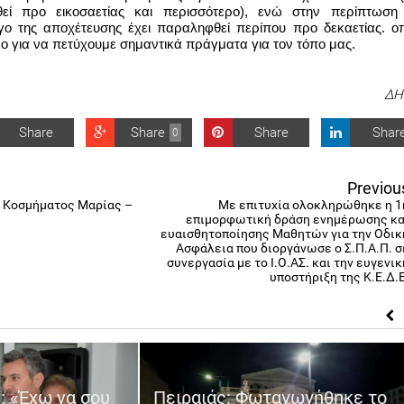
εί προ εικοσαετίας και περισσότερο), ενώ στην περίπτωση 
γο της αποχέτευσης έχει παραληφθεί περίπου προ δεκαετίας. οπο
λο για να πετύχουμε σημαντικά πράγματα για τον τόπο μας.
ΔΗ
Share
Share
Share
Shar
0
Previou
 Κοσμήματος Μαρίας –
Με επιτυχία ολοκληρώθηκε η 1
επιμορφωτική δράση ενημέρωσης κα
ευαισθητοποίησης Μαθητών για την Οδικ
Ασφάλεια που διοργάνωσε ο Σ.Π.Α.Π. σ
συνεργασία με το Ι.Ο.ΑΣ. και την ευγενικ
υποστήριξη της Κ.Ε.Δ.Ε
: «Έχω να σου
Πειραιάς: Φωταγωγήθηκε το