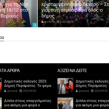
κό για τη Νέα
χριστουγεννιάτικο δέντρο – Σ
κή 18/12 στο
γιορτινή ατμόσφαιρα όλος ο
 Βαρίκας
δήμος
gxcoukis
2022-12-13
ου
ΑΤΑ ΑΡΘΡΑ
ΑΞΙΖΕΙ ΝΑ ΔΕΙΤΕ
Δημοτικές εκλογές 2023:
Δημοτικές εκλογές
Δήμος Περάματος: Το ψέμα
Δήμος Περάματος: 
τελικά έχει κοντά ποδάρια
τελικά έχει κοντά 
gxcoukis
2023-09-06
gxcoukis
2023-09-06
Δίπλα στους επαγγελματίες
Δίπλα στους επαγγ
για ακόμη μια φορά ο
για ακόμη μια φορά