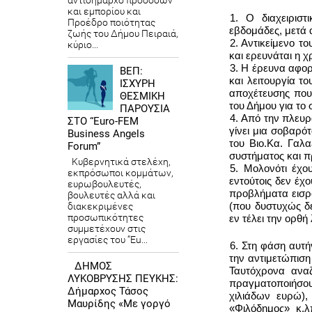
αντιδήμαρχο προσόδων
και εμπορίου και
1.
Ο διαχειριστι
Προέδρο ποιότητας
εβδομάδες, μετά 
ζωής του Δήμου Πειραιά,
2.
Αντικείμενο το
κύριο...
και ερευνάται η χ
3.
Η έρευνα αφορά
ΒΕΠ:
και λειτουργία το
ΙΣΧΥΡΗ
αποχέτευσης που 
ΘΕΣΜΙΚΗ
του Δήμου για το 
ΠΑΡΟΥΣΙΑ
4.
Από την πλευρά
ΣΤΟ “Euro-FEM
γίνει μια σοβαρό
Business Angels
του Βιο.Κα. Γαλα
Forum”
συστήματος και πρ
Κυβερνητικά στελέχη,
5.
Μολονότι έχου
εκπρόσωποι κομμάτων,
εντούτοις δεν έχ
ευρωβουλευτές,
προβλήματα εισρο
βουλευτές αλλά και
(που δυστυχώς δε
διακεκριμένες
προσωπικότητες
εν τέλει την ορθή
συμμετέχουν στις
εργασίες του “Eu...
6.
Στη φάση αυτή
την αντιμετώπιση
ΔΗΜΟΣ
Ταυτόχρονα ανα
ΛΥΚΟΒΡΥΣΗΣ ΠΕΥΚΗΣ:
πραγματοποιήσου
Δήμαρχος Τάσος
χιλιάδων ευρώ), 
Μαυρίδης «Με γοργό
«Φιλόδημος» κ.λ