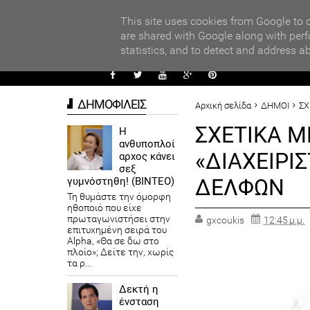
PARADI
ors
This site uses cookies from Google to d
are shared with Google along with perf
statistics, and to detect and address a
ΑΥΤΟΔ
ΔΗΜΟΦΙΛΕΙΣ
Αρχική σελίδα
ΔΗΜΟΙ
ΣΧ
ΣΧΕΤΙΚΑ Μ
Η
ανθυποπλοί
«ΔΙΑΧΕΙΡΙ
αρχος κάνει
σεξ
ΔΕΛΦΩΝ
γυμνόστηθη! (ΒΙΝΤΕΟ)
Τη θυμάστε την όμορφη
ηθοποιό που είχε
πρωταγωνιστήσει στην
gxcoukis
12:45 μ.μ.
επιτυχημένη σειρά του
Alpha, «Θα σε δω στο
πλοίο»; Δείτε την, χωρίς
τα ρ...
Δεκτή η
ένσταση