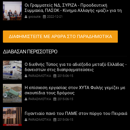
Οι Γραμματείς ΝΔ, ΣΥΡΙΖΑ - Προοδευτική
Συμμαχία, ΠΑΣΟΚ - Κίνημα Αλλαγής «μαζί» για τη
συμμετοχή των γυναικών στην πολιτική
gxcoukis
2022-12-21
ΔΙΑΦΗΜΙΣΤΕΙΤΕ ΜΕ ΑΡΘΡΑ ΣΤΟ ΠΑΡΑΔΗΜΟΤΙΚΑ
ΔΙΑΒΑΣΑΝ ΠΕΡΙΣΣΟΤΕΡΟ
Ο διεθνής Τύπος για το αδιέξοδο μεταξύ Ελλάδας -
δανειστών στις διαπραγματεύσεις
PARADIMOTIKA
2015-06-15
Η επίσχεση εργασίας στον ΧΥΤΑ Φυλής γεμίζει με
σκουπίδια τους δρόμους
PARADIMOTIKA
2015-06-15
Γιγαντιαίο πανό του ΠΑΜΕ στον πύργο του Πειραιά
PARADIMOTIKA
2015-06-15