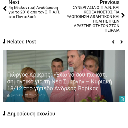
Next
Previous
4η Εθελοντική Αναδάσωση
ΣΥΝΕΡΓΑΣΙΑ Ο.Π.Α.Ν. ΚΑΙ
για το 2018 από τον Σ.Π.Α.Π.
ΚΕΘΕΑ ΝΟΣΤΟΣ ΓΙΑ
στο Πεντελικό
ΥΛΟΠΟΙΗΣΗ ΑΘΛΗΤΙΚΩΝ ΚΑΙ
ΠΟΛΙΤΙΣΤΙΚΩΝ
ΔΡΑΣΤΗΡΙΟΤΗΤΩΝ ΣΤΟΝ
ΠΕΙΡΑΙΑ
Related Post
Γιώργος Κρικρής: «Έχω να σου πω κάτι
σημαντικό για τη Νέα Σμύρνη» – Κυριακή
18/12 στο γήπεδο Ανδρέας Βαρίκας
gxcoukis
2022-12-13
Δημοσίευση σχολίου