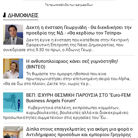
Τα
πρωτοσέλιδα
των
εφημερίδων
ΔΗΜΟΦΙΛΕΙΣ
Δεκτή η ένσταση Γεωργιάδη - Θα διεκδικήσει την
προεδρία της ΝΔ - «Θα κερδίσω τον Τσίπρα»
Δεκτή έγινε η ένσταση που κατέθεσε στην Κεντρική
Εφορευτική Επιτροπή της Νέας Δημοκρατίας, που
συνεδρίασε στις 9.30 το πρωί, ο Άδωνις Γεωρ...
Η ανθυποπλοίαρχος κάνει σεξ γυμνόστηθη!
(ΒΙΝΤΕΟ)
Τη θυμάστε την όμορφη ηθοποιό που είχε
πρωταγωνιστήσει στην επιτυχημένη σειρά του Alpha,
«Θα σε δω στο πλοίο»; Δείτε την, χωρίς τα ρ...
ΒΕΠ: ΙΣΧΥΡΗ ΘΕΣΜΙΚΗ ΠΑΡΟΥΣΙΑ ΣΤΟ “Euro-FEM
Business Angels Forum”
Κυβερνητικά στελέχη, εκπρόσωποι κομμάτων,
ευρωβουλευτές, βουλευτές αλλά και διακεκριμένες
προσωπικότητες συμμετέχουν στις εργασίες του “Eu...
Δίπλα στους επαγγελματίες για ακόμη μια φορά ο
Αντιδήμαρχος προσόδων και εμπορίου Γρηγόρης