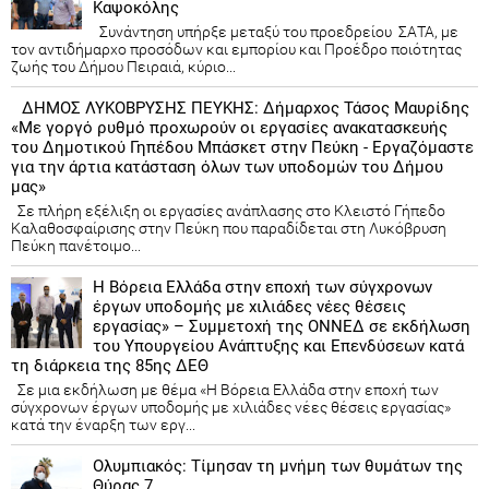
Καψοκόλης
Συνάντηση υπήρξε μεταξύ του προεδρείου ΣΑΤΑ, με
τον αντιδήμαρχο προσόδων και εμπορίου και Προέδρο ποιότητας
ζωής του Δήμου Πειραιά, κύριο...
ΔΗΜΟΣ ΛΥΚΟΒΡΥΣΗΣ ΠΕΥΚΗΣ: Δήμαρχος Τάσος Μαυρίδης
«Με γοργό ρυθμό προχωρούν οι εργασίες ανακατασκευής
του Δημοτικού Γηπέδου Μπάσκετ στην Πεύκη - Εργαζόμαστε
για την άρτια κατάσταση όλων των υποδομών του Δήμου
μας»
Σε πλήρη εξέλιξη οι εργασίες ανάπλασης στο Κλειστό Γήπεδο
Καλαθοσφαίρισης στην Πεύκη που παραδίδεται στη Λυκόβρυση
Πεύκη πανέτοιμο...
Η Βόρεια Ελλάδα στην εποχή των σύγχρονων
έργων υποδομής με χιλιάδες νέες θέσεις
εργασίας» – Συμμετοχή της ΟΝΝΕΔ σε εκδήλωση
του Υπουργείου Ανάπτυξης και Επενδύσεων κατά
τη διάρκεια της 85ης ΔΕΘ
Σε μια εκδήλωση με θέμα «Η Βόρεια Ελλάδα στην εποχή των
σύγχρονων έργων υποδομής με χιλιάδες νέες θέσεις εργασίας»
κατά την έναρξη των εργ...
Ολυμπιακός: Τίμησαν τη μνήμη των θυμάτων της
Θύρας 7