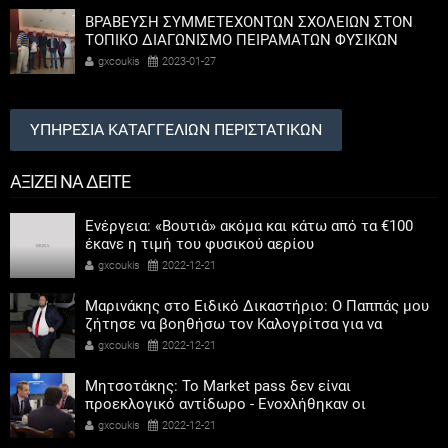
ΒΡΑΒΕΥΣΗ ΣΥΜΜΕΤΕΧΟΝΤΩΝ ΣΧΟΛΕΙΩΝ ΣΤΟΝ
ΤΟΠΙΚΟ ΔΙΑΓΩΝΙΣΜΟ ΠΕΙΡΑΜΑΤΩΝ ΦΥΣΙΚΩΝ
ΕΠΙΣΤΗΜΩΝ
gxcoukis
2023-01-27
ΥΠΗΡΕΣΙΑ ΚΑΤΑΓΓΕΛΙΩΝ ΠΕΡΙΣΤΑΤΙΚΩΝ
ΑΞΙΖΕΙ ΝΑ ΔΕΙΤΕ
Ενέργεια: «Βουτιά» ακόμα και κάτω από τα €100
έκανε η τιμή του φυσικού αερίου
gxcoukis
2022-12-21
Μαρινάκης στο Ειδικό Δικαστήριο: Ο Παππάς μου
ζήτησε να βοηθήσω τον Καλογρίτσα για να
αποκτήσει σταθμό ο ΣΥΡΙΖΑ
gxcoukis
2022-12-21
Μητσοτάκης: Το Market pass δεν είναι
προεκλογικό αντίδωρο - Ενοχλήθηκαν οι
αριστεροί του χαβιαριού
gxcoukis
2022-12-21