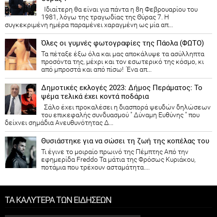
Ιδιαίτερη θα είναι για πάντα η 8η Φεβρουαρίου του
1981, λόγω της τραγωδίας της Θύρας 7. Η
συγκεκριμένη ημέρα παραμένει χαραγμένη ως μία απ...
Όλες οι γυμνές φωτογραφίες της Πάολα (ΦΩΤΟ)
Τα πέταξε έξω όλα και μας αποκάλυψε τα ασύλληπτα
προσόντα της, μέχρι και τον εσωτερικό της κόσμο, κι
από μπροστά και από πίσω! Ένα απ...
Δημοτικές εκλογές 2023: Δήμος Περάματος: Το
ψέμα τελικά έχει κοντά ποδάρια
Σάλο έχει προκαλέσει η διασπορά ψευδών δηλώσεων
του επικεφαλής συνδυασμού " Δύναμη Ευθύνης " που
δείχνει σημάδια Ανευθυνότητας Δ...
Θυσιάστηκε για να σώσει τη ζωή της κοπέλας του
Τι έγινε το μοιραίο πρωινό της Πέμπτης Από την
εφημερίδα Freddo Τα μάτια της Φρόσως Κυριάκου,
ποτάμια που τρέχουν ασταμάτητα....
ΤΑ ΚΑΛΥΤΕΡΑ ΤΩΝ ΕΙΔΗΣΕΩΝ