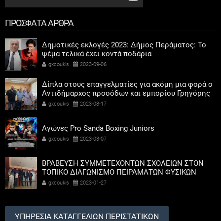
ΠΡΟΣΦΑΤΑ ΑΡΘΡΑ
Δημοτικές εκλογές 2023: Δήμος Περάματος: Το
ψέμα τελικά έχει κοντά ποδάρια
gxcoukis
2023-09-06
Δίπλα στους επαγγελματίες για ακόμη μια φορά ο
Αντιδήμαρχος προσόδων και εμπορίου Γρηγόρης
Καψοκόλης
gxcoukis
2023-08-17
Αγώνες Pro Sanda Boxing Juniors
gxcoukis
2023-03-07
ΒΡΑΒΕΥΣΗ ΣΥΜΜΕΤΕΧΟΝΤΩΝ ΣΧΟΛΕΙΩΝ ΣΤΟΝ
ΤΟΠΙΚΟ ΔΙΑΓΩΝΙΣΜΟ ΠΕΙΡΑΜΑΤΩΝ ΦΥΣΙΚΩΝ
ΕΠΙΣΤΗΜΩΝ
gxcoukis
2023-01-27
ΥΠΗΡΕΣΙΑ ΚΑΤΑΓΓΕΛΙΩΝ ΠΕΡΙΣΤΑΤΙΚΩΝ