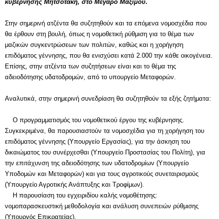
κυβέρνησης Μητσοτάκη, στο Μέγαρο Μαξίμου.
Στην σημερινή ατζέντα θα συζητηθούν και τα επόμενα νομοσχέδια που
θα έρθουν στη βουλή, όπως η νομοθετική ρύθμιση για το θέμα των
μαζικών συγκεντρώσεων των πολιτών, καθώς και η χορήγηση
επιδόματος γέννησης, που θα ενισχύσει κατά 2.000 την κάθε οικογένεια.
Επίσης, στην ατζέντα των συζητήσεων είναι και το θέμα της
αδειοδότησης υδατοδρομών, από το υπουργείο Μεταφορών.
Αναλυτικά, στην σημερινή συνεδρίαση θα συζητηθούν τα εξής ζητήματα:
Ο προγραμματισμός του νομοθετικού έργου της κυβέρνησης.
Συγκεκριμένα, θα παρουσιαστούν τα νομοσχέδια για τη χορήγηση του
επιδόματος γέννησης (Υπουργείο Εργασίας), για την άσκηση του
δικαιώματος του συνέρχεσθαι (Υπουργείο Προστασίας του Πολίτη), για
την επιτάχυνση της αδειοδότησης των υδατοδρομίων (Υπουργείο
Υποδομών και Μεταφορών) και για τους αγροτικούς συνεταιρισμούς
(Υπουργείο Αγροτικής Ανάπτυξης και Τροφίμων).
Η παρουσίαση του εγχειριδίου καλής νομοθέτησης:
νομοπαρασκευστική μεθοδολογία και ανάλυση συνεπειών ρύθμισης
(Υπουργός Επικρατείας).