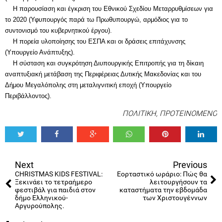
Η παρουσίαση και έγκριση του Εθνικού Σχεδίου Μεταρρυθμίσεων για
το 2020 (Υφυπουργός παρά τω Πρωθυπουργώ, αρμόδιος για το
συντονισμό του κυβερνητικού έργου).
Η πορεία υλοποίησης του ΕΣΠΑ και οι δράσεις επιτάχυνσης
(Υπουργείο Ανάπτυξης).
Η σύσταση και συγκρότηση Διυπουργικής Επιτροπής για τη δίκαιη
αναπτυξιακή μετάβαση της Περιφέρειας Δυτικής Μακεδονίας και του
Δήμου Μεγαλόπολης στη μεταλιγνιτική εποχή (Υπουργείο
Περιβάλλοντος).
ΠΟΛΙΤΙΚΗ
,
ΠΡΟΤΕΙΝΟΜΕΝΟ
Tweet
Share
Share
Share
Share
Share
0
Next
Previous
CHRISTMAS KIDS FESTIVAL:
Εορταστικό ωράριο: Πώς θα
Ξεκινάει το τετραήμερο
λειτουργήσουν τα
φεστιβάλ για παιδιά στον
καταστήματα την εβδομάδα
δήμο Ελληνικού-
των Χριστουγέννων
Αργυρούπολης.