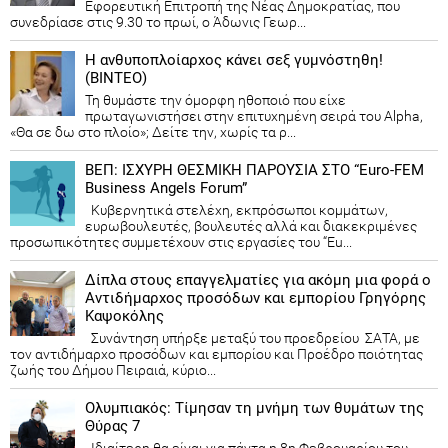
Εφορευτική Επιτροπή της Νέας Δημοκρατίας, που
συνεδρίασε στις 9.30 το πρωί, ο Άδωνις Γεωρ...
Η ανθυποπλοίαρχος κάνει σεξ γυμνόστηθη!
(ΒΙΝΤΕΟ)
Τη θυμάστε την όμορφη ηθοποιό που είχε
πρωταγωνιστήσει στην επιτυχημένη σειρά του Alpha,
«Θα σε δω στο πλοίο»; Δείτε την, χωρίς τα ρ...
ΒΕΠ: ΙΣΧΥΡΗ ΘΕΣΜΙΚΗ ΠΑΡΟΥΣΙΑ ΣΤΟ “Euro-FEM
Business Angels Forum”
Κυβερνητικά στελέχη, εκπρόσωποι κομμάτων,
ευρωβουλευτές, βουλευτές αλλά και διακεκριμένες
προσωπικότητες συμμετέχουν στις εργασίες του “Eu...
Δίπλα στους επαγγελματίες για ακόμη μια φορά ο
Αντιδήμαρχος προσόδων και εμπορίου Γρηγόρης
Καψοκόλης
Συνάντηση υπήρξε μεταξύ του προεδρείου ΣΑΤΑ, με
τον αντιδήμαρχο προσόδων και εμπορίου και Προέδρο ποιότητας
ζωής του Δήμου Πειραιά, κύριο...
Ολυμπιακός: Τίμησαν τη μνήμη των θυμάτων της
Θύρας 7
Ιδιαίτερη θα είναι για πάντα η 8η Φεβρουαρίου του