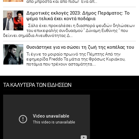
από μπροστά και από πίσω! Ένα απ...
Δημοτικές εκλογές 2023: Δήμος Περάματος: Το
ψέμα τελικά έχει κοντά ποδάρια
Σάλο έχει προκαλέσει η διασπορά ψευδών δηλώσεων
του επικεφαλής συνδυασμού " Δύναμη Ευθύνης " που
δείχνει σημάδια Ανευθυνότητας Δ...
Θυσιάστηκε για να σώσει τη ζωή της κοπέλας του
Τι έγινε το μοιραίο πρωινό της Πέμπτης Από την
εφημερίδα Freddo Τα μάτια της Φρόσως Κυριάκου,
ποτάμια που τρέχουν ασταμάτητα....
ΤΑ ΚΑΛΥΤΕΡΑ ΤΩΝ ΕΙΔΗΣΕΩΝ