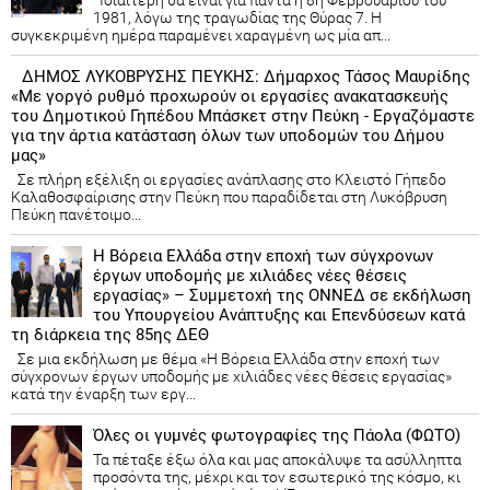
1981, λόγω της τραγωδίας της Θύρας 7. Η
συγκεκριμένη ημέρα παραμένει χαραγμένη ως μία απ...
ΔΗΜΟΣ ΛΥΚΟΒΡΥΣΗΣ ΠΕΥΚΗΣ: Δήμαρχος Τάσος Μαυρίδης
«Με γοργό ρυθμό προχωρούν οι εργασίες ανακατασκευής
του Δημοτικού Γηπέδου Μπάσκετ στην Πεύκη - Εργαζόμαστε
για την άρτια κατάσταση όλων των υποδομών του Δήμου
μας»
Σε πλήρη εξέλιξη οι εργασίες ανάπλασης στο Κλειστό Γήπεδο
Καλαθοσφαίρισης στην Πεύκη που παραδίδεται στη Λυκόβρυση
Πεύκη πανέτοιμο...
Η Βόρεια Ελλάδα στην εποχή των σύγχρονων
έργων υποδομής με χιλιάδες νέες θέσεις
εργασίας» – Συμμετοχή της ΟΝΝΕΔ σε εκδήλωση
του Υπουργείου Ανάπτυξης και Επενδύσεων κατά
τη διάρκεια της 85ης ΔΕΘ
Σε μια εκδήλωση με θέμα «Η Βόρεια Ελλάδα στην εποχή των
σύγχρονων έργων υποδομής με χιλιάδες νέες θέσεις εργασίας»
κατά την έναρξη των εργ...
Όλες οι γυμνές φωτογραφίες της Πάολα (ΦΩΤΟ)
Τα πέταξε έξω όλα και μας αποκάλυψε τα ασύλληπτα
προσόντα της, μέχρι και τον εσωτερικό της κόσμο, κι