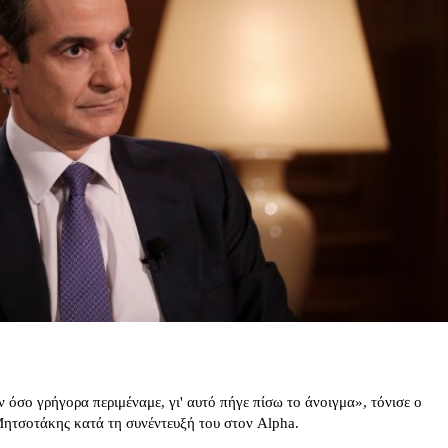
όσο γρήγορα περιμέναμε, γι' αυτό πήγε πίσω το άνοιγμα», τόνισε ο
ητσοτάκης κατά τη συνέντευξή του στον Alpha.