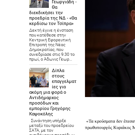
Γεωργιάδη -
Θα
διεκδικήσει την
προεδρία της ΝΔ - «Θα
κερδίσω τον Τσίπρα»
Δεκτή έγινε η ένσταση
που κατέθεσε στην
Κεντρική Εφορευτική
Επιτροπή της Νέας
Δημοκρατίας, που
συνεδρίασε στις 9.30 το
πρωί, ο Άδωνις Γεωρ...
Δίπλα
στους
επαγγελματ
ίες για
ακόμη μια φορά ο
Αντιδήμαρχος
προσόδων και
εμπορίου Γρηγόρης
Καψοκόλης
Συνάντηση υπήρξε
«Τα κρούσματα δεν έπεσαν 
μεταξύ του προεδρείου
πρωθυπουργός Κυριάκος Μ
ΣΑΤΑ, με τον