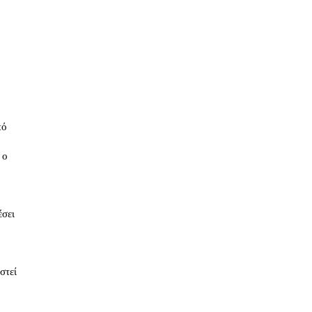
πό
 ο
έσει
στεί