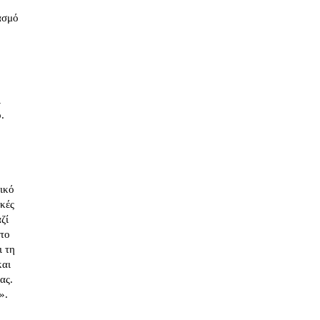
ασμό
ι
.
τικό
κές
ζί
 το
ι τη
και
ας.
».