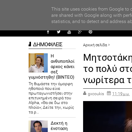
PARADI
ors
This site uses cookies from Google to d
are shared with Google along with perf
statistics, and to detect and address a
ΑΥΤΟΔ
ΔΗΜΟΦΙΛΕΙΣ
Αρχική σελίδα
ΠΟΛΙΤΙΚΗ
ΠΡΟΤΕΙΝΟΜΕΝ
Μητσοτάκης
Η
ανθυποπλοί
Μητσοτάκης: Τα Χριστούγενν
το πολύ στ
αρχος κάνει
σεξ
νωρίτερα 
γυμνόστηθη! (ΒΙΝΤΕΟ)
Τη θυμάστε την όμορφη
ηθοποιό που είχε
πρωταγωνιστήσει στην
gxcoukis
11:19 μ.μ.
επιτυχημένη σειρά του
Alpha, «Θα σε δω στο
πλοίο»; Δείτε την, χωρίς
τα ρ...
Δεκτή η
ένσταση