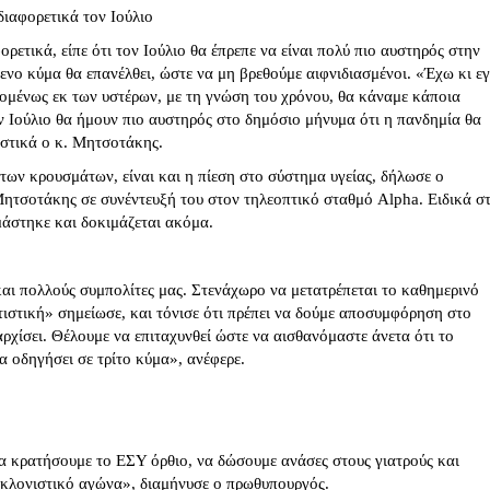
διαφορετικά τον Ιούλιο
ορετικά, είπε ότι τον Ιούλιο θα έπρεπε να είναι πολύ πιο αυστηρός στην
ενο κύμα θα επανέλθει, ώστε να μη βρεθούμε αιφνιδιασμένοι. «Έχω κι ε
χομένως εκ των υστέρων, με τη γνώση του χρόνου, θα κάναμε κάποια
ν Ιούλιο θα ήμουν πιο αυστηρός στο δημόσιο μήνυμα ότι η πανδημία θα
ιστικά ο κ. Μητσοτάκης.
 των κρουσμάτων, είναι και η πίεση στο σύστημα υγείας, δήλωσε ο
τσοτάκης σε συνέντευξή του στον τηλεοπτικό σταθμό Alpha. Ειδικά σ
μάστηκε και δοκιμάζεται ακόμα.
αι πολλούς συμπολίτες μας. Στενάχωρο να μετατρέπεται το καθημερινό
τιστική» σημείωσε, και τόνισε ότι πρέπει να δούμε αποσυμφόρηση στο
ρχίσει. Θέλουμε να επιταχυνθεί ώστε να αισθανόμαστε άνετα ότι το
α οδηγήσει σε τρίτο κύμα», ανέφερε.
να κρατήσουμε το ΕΣΥ όρθιο, να δώσουμε ανάσες στους γιατρούς και
γκλονιστικό αγώνα», διαμήνυσε ο πρωθυπουργός.