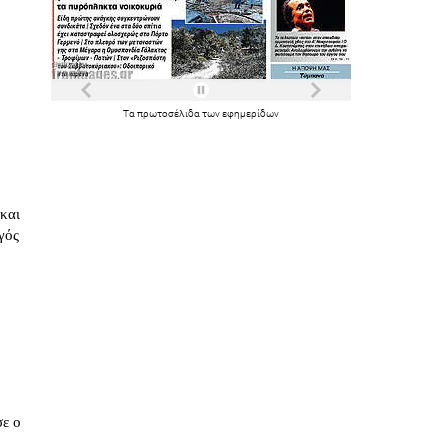
Τα
πρωτοσέλιδα
των
εφημερίδων
 και
γός
σε ο