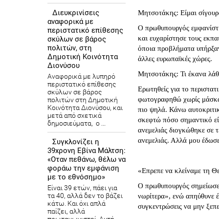
Διευκρινίσεις
Μητσοτάκης: Είμαι σίγουρο
αναφορικά με
Ο πρωθυπουργός εμφανίστη
περιστατικό επίθεσης
και ευχαρίστησε τους εκπα
σκύλων σε βάρος
πολιτών, στη
όποια προβλήματα υπήρξαν
Δημοτική Κοινότητα
άλλες ευρωπαϊκές χώρες.
Διονύσου
Μητσοτάκης: Τι έκανα λά
Αναφορικά με λυπηρό
περιστατικό επίθεσης
Ερωτηθείς για το περιστα
σκύλων σε βάρος
φωτογραφηθώ χωρίς μάσκα,
πολιτών στη Δημοτική
Κοινότητα Διονύσου, και
πιο ψηλά. Κάνω αυτοκριτι
μετά από σχετικά
σκεφτώ πόσο σημαντικό εί
δημοσιεύματα, ο ...
ανεμελιάς διογκώθηκε σε 
ανεμελιάς. Αλλά μου έδωσε
Συγκλονίζει η
39χρονη Εβίνα Μάλτση:
«Οταν πεθάνω, θέλω να
φοράω την εμφάνιση
«Επρεπε να κλείναμε τη Θ
με το εθνόσημο»
Ο πρωθυπουργός σημείωσε 
Είναι 39 ετών, πάει για
τα 40, αλλά δεν το βάζει
νωρίτερα», ενώ απηύθυνε έ
κάτω. Και όχι απλά
συγκεντρώσεις να μην ξεπε
παίζει, αλλά