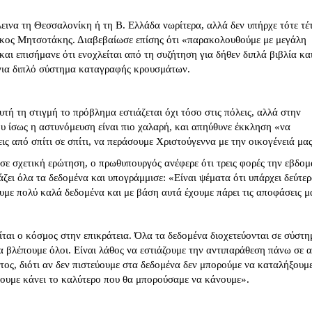
λεινα τη Θεσσαλονίκη ή τη Β. Ελλάδα νωρίτερα, αλλά δεν υπήρχε τότε τέ
άκος Μητσοτάκης. Διαβεβαίωσε επίσης ότι «παρακολουθούμε με μεγάλη
αι επισήμανε ότι ενοχλείται από τη συζήτηση για δήθεν διπλά βιβλία και
ς για διπλό σύστημα καταγραφής κρουσμάτων.
υτή τη στιγμή το πρόβλημα εστιάζεται όχι τόσο στις πόλεις, αλλά στην
ου ίσως η αστυνόμευση είναι πιο χαλαρή, και απηύθυνε έκκληση «να
ις από σπίτι σε σπίτι, να περάσουμε Χριστούγεννα με την οικογένειά μα
σε σχετική ερώτηση, ο πρωθυπουργός ανέφερε ότι τρεις φορές την εβδο
άζει όλα τα δεδομένα και υπογράμμισε: «Είναι ψέματα ότι υπάρχει δεύτε
με πολύ καλά δεδομένα και με βάση αυτά έχουμε πάρει τις αποφάσεις μ
ται ο κόσμος στην επικράτεια. Όλα τα δεδομένα διοχετεύονται σε σύστη
α βλέπουμε όλοι. Είναι λάθος να εστιάζουμε την αντιπαράθεση πάνω σε 
ος, διότι αν δεν πιστεύουμε στα δεδομένα δεν μπορούμε να καταλήξουμ
χουμε κάνει το καλύτερο που θα μπορούσαμε να κάνουμε».