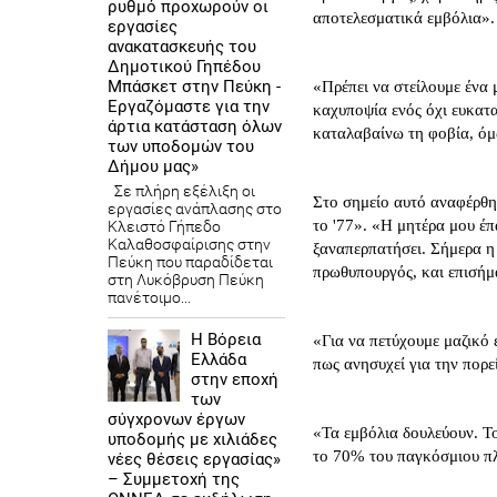
ρυθμό προχωρούν οι
αποτελεσματικά εμβόλια».
εργασίες
ανακατασκευής του
Δημοτικού Γηπέδου
Μπάσκετ στην Πεύκη -
«Πρέπει να στείλουμε ένα 
Εργαζόμαστε για την
καχυποψία ενός όχι ευκατ
άρτια κατάσταση όλων
καταλαβαίνω τη φοβία, όμ
των υποδομών του
Δήμου μας»
Σε πλήρη εξέλιξη οι
Στο σημείο αυτό αναφέρθηκ
εργασίες ανάπλασης στο
το '77». «Η μητέρα μου έπ
Κλειστό Γήπεδο
Καλαθοσφαίρισης στην
ξαναπερπατήσει. Σήμερα η 
Πεύκη που παραδίδεται
πρωθυπουργός, και επισήμ
στη Λυκόβρυση Πεύκη
πανέτοιμο...
Η Βόρεια
«Για να πετύχουμε μαζικό 
Ελλάδα
πως ανησυχεί για την πορε
στην εποχή
των
σύγχρονων έργων
«Τα εμβόλια δουλεύουν. Το 
υποδομής με χιλιάδες
το 70% του παγκόσμιου πλ
νέες θέσεις εργασίας»
– Συμμετοχή της