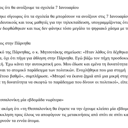
ς ότι θα ανοίξουμε τα σχολεία 7 Ιανουαρίου
κε σίγουρος ότι τα σχολεία θα μπορέσουν να ανοίξουν στις 7 Ιανουαρίο
ιδευτικούς και τους μαθητές για την τηλεκπαίδευση, υπογραμμίζοντας ότι
 διορθώθηκαν και πως δεν φάνηκε τόσο μεγάλο το ψηφιακό χάσμα με τ
θος στην Πάρνηθα
τικό της Πάρνηθας, ο κ. Μητσοτάκης σημείωσε: «Ηταν λάθος ότι δέχθηκα
 όχι ότι πήγα για άθληση στην Πάρνηθα. Εγώ βάζω τον πήχη προσδοκ
κή. Έχω κάνει την αυτοκριτική μου. Μου έδωσε και εμένα τη δυνατότητα
ναι το ατομικό παράδειγμα των πολιτικών. Ενοχλήθηκα που μια στιγμή
τέτοιο βαθμό», συμπλήρωσε. «Μπορεί να έκανα ζημιά από μια μικρή στι
 τη δυνατότητα να σκεφτώ το παράδειγμα που δίνουν οι πολιτικοί», είπε
εσσαλονίκη μία εβδομάδα νωρίτερα»
ακόμη ότι «τη Θεσσαλονίκη θα έπρεπε να την έχουμε κλείσει μία εβδο
κκληση προς όλους να αποφύγουν τις μετακινήσεις από σπίτι σε σπίτι κα
ρνούν τα εννέα άτομα.