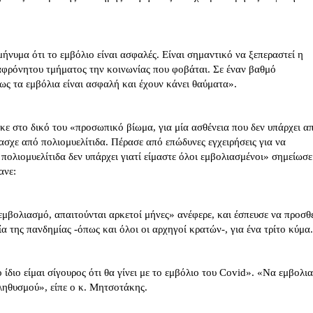
μήνυμα ότι το εμβόλιο είναι ασφαλές. Είναι σημαντικό να ξεπεραστεί η
αφρόνητου τμήματος την κοινωνίας που φοβάται. Σε έναν βαθμό
ως τα εμβόλια είναι ασφαλή και έχουν κάνει θαύματα».
ε στο δικό του «προσωπικό βίωμα, για μία ασθένεια που δεν υπάρχει α
ασχε από πολιομυελίτιδα. Πέρασε από επώδυνες εγχειρήσεις για να
πολιομυελίτιδα δεν υπάρχει γιατί είμαστε όλοι εμβολιασμένοι» σημείωσε
ανε:
εμβολιασμό, απαιτούνται αρκετοί μήνες» ανέφερε, και έσπευσε να προσθ
ία της πανδημίας -όπως και όλοι οι αρχηγοί κρατών-, για ένα τρίτο κύμα.
ίδιο είμαι σίγουρος ότι θα γίνει με το εμβόλιο του Covid». «Να εμβολια
ηθυσμού», είπε ο κ. Μητσοτάκης.