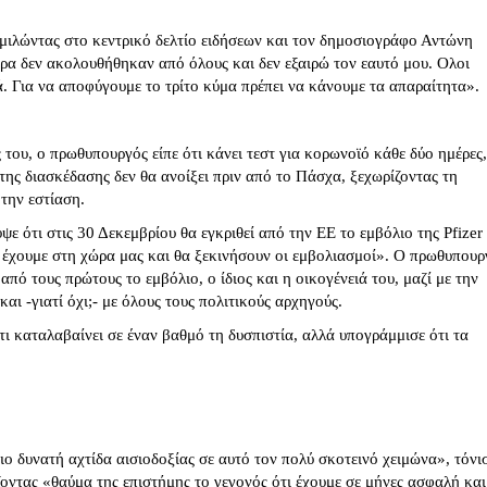
ιλώντας στο κεντρικό δελτίο ειδήσεων και τον δημοσιογράφο Αντώνη
έτρα δεν ακολουθήθηκαν από όλους και δεν εξαιρώ τον εαυτό μου. Ολοι
. Για να αποφύγουμε το τρίτο κύμα πρέπει να κάνουμε τα απαραίτητα».
 του, ο πρωθυπουργός είπε ότι κάνει τεστ για κορωνοϊό κάθε δύο ημέρες,
 της διασκέδασης δεν θα ανοίξει πριν από το Πάσχα, ξεχωρίζοντας τη
την εστίαση.
 ότι στις 30 Δεκεμβρίου θα εγκριθεί από την ΕΕ το εμβόλιο της Pfizer
 έχουμε στη χώρα μας και θα ξεκινήσουν οι εμβολιασμοί». Ο πρωθυπουρ
 από τους πρώτους το εμβόλιο, ο ίδιος και η οικογένειά του, μαζί με την
αι -γιατί όχι;- με όλους τους πολιτικούς αρχηγούς.
ι καταλαβαίνει σε έναν βαθμό τη δυσπιστία, αλλά υπογράμμισε ότι τα
πιο δυνατή αχτίδα αισιοδοξίας σε αυτό τον πολύ σκοτεινό χειμώνα», τόνι
οντας «θαύμα της επιστήμης το γεγονός ότι έχουμε σε μήνες ασφαλή και