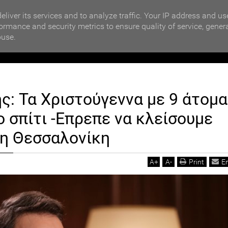
MOTIKA NEWS
ΒΡΑΒΕΥΣΗ ΣΥΜΜΕΤΕΧΟΝΤΩΝ ΣΧΟΛΕΙΩΝ ΣΤΟΝ ΤΟΠΙΚΟ 
eliver its services and to analyze traffic. Your IP address and us
ormance and security metrics to ensure quality of service, gener
buse.
ΙΟΙΚΗΣΗ
ΠΟΛΙΤΙΚΗ
ΟΙΚΟΝΟΜΙΑ
LIFESTYL
Ο
: Τα Χριστούγεννα με 9 άτομα
α με 9 άτομα το πολύ στο σπίτι -Επρεπε να κλείσουμε νωρίτερα τη Θεσσαλον
ο σπίτι -Επρεπε να κλείσουμε
τη Θεσσαλονίκη
A
+
A
-
Print
E