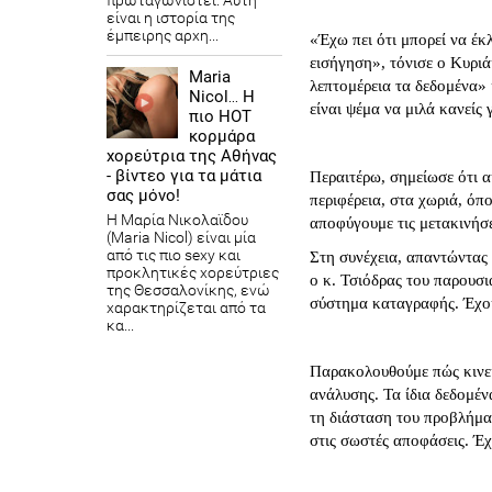
πρωταγωνιστεί. Αυτή
είναι η ιστορία της
έμπειρης αρχη...
«Έχω πει ότι μπορεί να έκ
εισήγηση», τόνισε ο Κυρι
Maria
λεπτομέρεια τα δεδομένα» κ
Nicol… Η
είναι ψέμα να μιλά κανεί
πιο HOT
κορμάρα
χορεύτρια της Αθήνας
- βίντεο για τα μάτια
Περαιτέρω, σημείωσε ότι α
σας μόνο!
περιφέρεια, στα χωριά, όπ
Η Μαρία Νικολαϊδου
αποφύγουμε τις μετακινήσε
(Maria Nicol) είναι μία
από τις πιο sexy και
Στη συνέχεια, απαντώντας 
προκλητικές χορεύτριες
ο κ. Τσιόδρας του παρουσι
της Θεσσαλονίκης, ενώ
σύστημα καταγραφής. Έχου
χαρακτηρίζεται από τα
κα...
Παρακολουθούμε πώς κινεί
ανάλυσης. Τα ίδια δεδομέν
τη διάσταση του προβλήματ
στις σωστές αποφάσεις. Έ