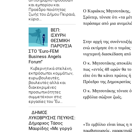
αντιδήμαρχο προσόδων
και εμπορίου και
Προέδρο ποιότητας
Ο Κυριάκος Μητσοτάκης, μ
ζωής του Δήμου Πειραιά,
Σρόιτερ, τόνισε ότι «τα μ
κύριο...
περάσαμε από μια ανεμελιά
ΒΕΠ:
ΙΣΧΥΡΗ
ΘΕΣΜΙΚΗ
Στην αρχή της συνέντευξής
ΠΑΡΟΥΣΙΑ
ενώ εκτίμησε ότι ο τομέας
ΣΤΟ “Euro-FEM
νυχτερινή διασκέδαση από 
Business Angels
Forum”
Ο κ. Μητσοτάκης αποκάλυψε
Κυβερνητικά στελέχη,
πως «εντός 48 ωρών θα το
εκπρόσωποι κομμάτων,
είπε ότι θα κάνει πρώτος ή
ευρωβουλευτές,
Πρόεδρο της Δημοκρατίας κ
βουλευτές αλλά και
διακεκριμένες
Ο κ. Μητσοτάκης τόνισε ότ
προσωπικότητες
συμμετέχουν στις
εμβόλια σώζουν ζωές.
εργασίες του “Eu...
ΔΗΜΟΣ
ΛΥΚΟΒΡΥΣΗΣ ΠΕΥΚΗΣ:
Δήμαρχος Τάσος
«Το εμβόλιο είναι ίσως η 
Μαυρίδης «Με γοργό
πρωθυπουργός, χαρακτηρίζ