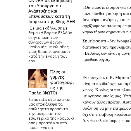
ΟΝΝΕΔ σε εκδήλωση
του Υπουργείου
«Θα είμαστε έτοιμοι για 
Ανάπτυξης και
πολύ σύνθετη άσκηση και κ
Επενδύσεων κατά τη
Ιανουάριο, ανέφερε, και επ
διάρκεια της 85ης ΔΕΘ
αρχίζουμε να αποκτάμε πρ
Σε μια εκδήλωση με
χαρακτήρισε σημαντικό η α
θέμα «Η Βόρεια Ελλάδα
στην εποχή των
Σημείωσε ότι «δεν έχουμε
σύγχρονων έργων
υποδομής με χιλιάδες
διατύπωσε τον προβληματισ
νέες θέσεις εργασίας»
«Βεβαίως δεν είναι η μόνη
κατά την έναρξη των
πρωθυπουργός.
εργ...
Όλες οι
γυμνές
Εν συνεχεία, ο Κ. Μητσοτά
φωτογραφί
κίνημα προϋπήρχε, και πρ
ες της
χώρες. Κυρίως οι πιο ηλικι
Πάολα (ΦΩΤΟ)
με υγειονομικούς μας. Υπά
Τα πέταξε έξω όλα και
κάνουν άλλοι πρώτοι. Αυτο
μας αποκάλυψε τα
βούληση να μην επιτρέψου
ασύλληπτα προσόντα
της, μέχρι και τον
όχι στην επιβολή κυρώσεω
εσωτερικό της κόσμο, κι
Δεν θα τελειώσουμε με αυ
από μπροστά και από
πίσω! Ένα απ...