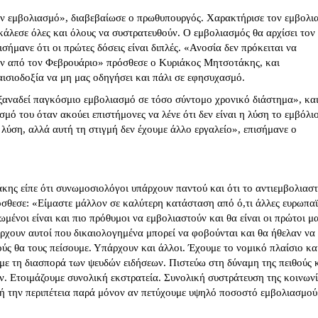
τον εμβολιασμό», διαβεβαίωσε ο πρωθυπουργός. Χαρακτήρισε τον εμβολι
άλεσε όλες και όλους να συστρατευθούν. Ο εμβολιασμός θα αρχίσει τον
ισήμανε ότι οι πρώτες δόσεις είναι διπλές. «Ανοσία δεν πρόκειται να
ιν από τον Φεβρουάριο» πρόσθεσε ο Κυριάκος Μητσοτάκης, και
ισιοδοξία να μη μας οδηγήσει και πάλι σε εφησυχασμό.
 ξαναδεί παγκόσμιο εμβολιασμό σε τόσο σύντομο χρονικό διάστημα», κα
μό του όταν ακούει επιστήμονες να λένε ότι δεν είναι η λύση το εμβόλιο
 λύση, αλλά αυτή τη στιγμή δεν έχουμε άλλο εργαλείο», επισήμανε ο
κης είπε ότι συνωμοσιολόγοι υπάρχουν παντού και ότι το αντιεμβολιασ
όσθεσε: «Είμαστε μάλλον σε καλύτερη κατάσταση από ό,τι άλλες ευρωπαϊ
ωμένοι είναι και πιο πρόθυμοι να εμβολιαστούν και θα είναι οι πρώτοι μα
ρχουν αυτοί που δικαιολογημένα μπορεί να φοβούνται και θα ήθελαν να
ύς θα τους πείσουμε. Υπάρχουν και άλλοι. Έχουμε το νομικό πλαίσιο κα
με τη διασπορά των ψευδών ειδήσεων. Πιστεύω στη δύναμη της πειθούς 
ν. Ετοιμάζουμε συνολική εκστρατεία. Συνολική συστράτευση της κοινωνί
τή την περιπέτεια παρά μόνον αν πετύχουμε υψηλό ποσοστό εμβολιασμού