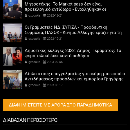
Μητσοτάκης: Το Market pass δεν είναι
προεκλογικό αντίδωρο - Ενοχλήθηκαν οι
αριστεροί του χαβιαριού
gxcoukis
2022-12-21
Οι Γραμματείς ΝΔ, ΣΥΡΙΖΑ - Προοδευτική
Συμμαχία, ΠΑΣΟΚ - Κίνημα Αλλαγής «μαζί» για τη
συμμετοχή των γυναικών στην πολιτική
gxcoukis
2022-12-21
Δημοτικές εκλογές 2023: Δήμος Περάματος: Το
ψέμα τελικά έχει κοντά ποδάρια
gxcoukis
2023-09-06
Δίπλα στους επαγγελματίες για ακόμη μια φορά ο
Αντιδήμαρχος προσόδων και εμπορίου Γρηγόρης
Καψοκόλης
gxcoukis
2023-08-17
ΔΙΑΦΗΜΙΣΤΕΙΤΕ ΜΕ ΑΡΘΡΑ ΣΤΟ ΠΑΡΑΔΗΜΟΤΙΚΑ
ΔΙΑΒΑΣΑΝ ΠΕΡΙΣΣΟΤΕΡΟ