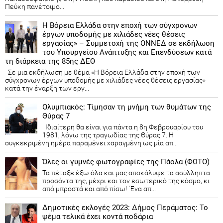
Πεύκη πανέτοιμο...
Η Βόρεια Ελλάδα στην εποχή των σύγχρονων
έργων υποδομής με χιλιάδες νέες θέσεις
εργασίας» – Συμμετοχή της ΟΝΝΕΔ σε εκδήλωση
του Υπουργείου Ανάπτυξης και Επενδύσεων κατά
τη διάρκεια της 85ης ΔΕΘ
Σε μια εκδήλωση με θέμα «Η Βόρεια Ελλάδα στην εποχή των
σύγχρονων έργων υποδομής με χιλιάδες νέες θέσεις εργασίας»
κατά την έναρξη των εργ...
Ολυμπιακός: Τίμησαν τη μνήμη των θυμάτων της
Θύρας 7
Ιδιαίτερη θα είναι για πάντα η 8η Φεβρουαρίου του
1981, λόγω της τραγωδίας της Θύρας 7. Η
συγκεκριμένη ημέρα παραμένει χαραγμένη ως μία απ...
Όλες οι γυμνές φωτογραφίες της Πάολα (ΦΩΤΟ)
Τα πέταξε έξω όλα και μας αποκάλυψε τα ασύλληπτα
προσόντα της, μέχρι και τον εσωτερικό της κόσμο, κι
από μπροστά και από πίσω! Ένα απ...
Δημοτικές εκλογές 2023: Δήμος Περάματος: Το
ψέμα τελικά έχει κοντά ποδάρια