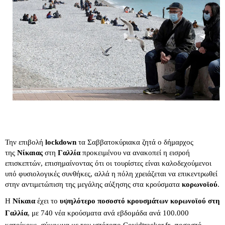
Την επιβολή
lockdown
τα Σαββατοκύριακα ζητά ο δήμαρχος
της
Νίκαιας
στη
Γαλλία
προκειμένου να ανακοπεί η εισροή
επισκεπτών, επισημαίνοντας ότι οι τουρίστες είναι καλοδεχούμενοι
υπό φυσιολογικές συνθήκες, αλλά η πόλη χρειάζεται να επικεντρωθεί
στην αντιμετώπιση της μεγάλης αύξησης στα κρούσματα
κορωνοϊού
.
Η
Νίκαια
έχει το
υψηλότερο ποσοστό κρουσμάτων κορωνοϊού στη
Γαλλία
, με 740 νέα κρούσματα ανά εβδομάδα ανά 100.000
κατοίκους, σύμφωνα με τον ιστότοπο Covidtracker.fr -ποσοστό