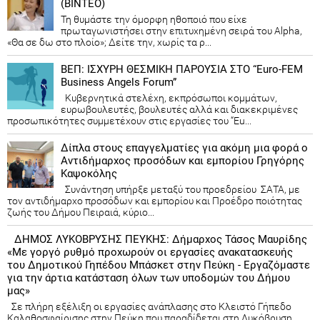
(ΒΙΝΤΕΟ)
Τη θυμάστε την όμορφη ηθοποιό που είχε
πρωταγωνιστήσει στην επιτυχημένη σειρά του Alpha,
«Θα σε δω στο πλοίο»; Δείτε την, χωρίς τα ρ...
ΒΕΠ: ΙΣΧΥΡΗ ΘΕΣΜΙΚΗ ΠΑΡΟΥΣΙΑ ΣΤΟ “Euro-FEM
Business Angels Forum”
Κυβερνητικά στελέχη, εκπρόσωποι κομμάτων,
ευρωβουλευτές, βουλευτές αλλά και διακεκριμένες
προσωπικότητες συμμετέχουν στις εργασίες του “Eu...
Δίπλα στους επαγγελματίες για ακόμη μια φορά ο
Αντιδήμαρχος προσόδων και εμπορίου Γρηγόρης
Καψοκόλης
Συνάντηση υπήρξε μεταξύ του προεδρείου ΣΑΤΑ, με
τον αντιδήμαρχο προσόδων και εμπορίου και Προέδρο ποιότητας
ζωής του Δήμου Πειραιά, κύριο...
ΔΗΜΟΣ ΛΥΚΟΒΡΥΣΗΣ ΠΕΥΚΗΣ: Δήμαρχος Τάσος Μαυρίδης
«Με γοργό ρυθμό προχωρούν οι εργασίες ανακατασκευής
του Δημοτικού Γηπέδου Μπάσκετ στην Πεύκη - Εργαζόμαστε
για την άρτια κατάσταση όλων των υποδομών του Δήμου
μας»
Σε πλήρη εξέλιξη οι εργασίες ανάπλασης στο Κλειστό Γήπεδο
Καλαθοσφαίρισης στην Πεύκη που παραδίδεται στη Λυκόβρυση