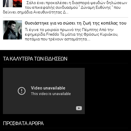
Σάλο έχει προκαλέσει η διασπορά ψευδών δηλώσεων
του επικεφαλής συνδυασμού " Δύναμη Ευθύνης " που
δείχνει σημάδια Ανευθυνότητας Δ...
Θυσιάστηκε για να σώσει τη ζωή της κοπέλας του
Τι έγινε το μοιραίο πρωινό της Πέμπτης Από την
εφημερίδα Freddo Τα μάτια της Φρόσως Κυριάκου,
ποτάμια που τρέχουν ασταμάτητα....
ΤΑ ΚΑΛΥΤΕΡΑ ΤΩΝ ΕΙΔΗΣΕΩΝ
ΠΡΟΣΦΑΤΑ ΑΡΘΡΑ