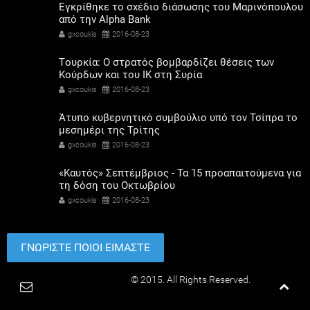
Εγκρίθηκε το σχέδιο διάσωσης του Μαρινόπουλου
από την Alpha Bank
gxcoukis
2016-08-23
Tουρκία: Ο στρατός βομβαρδίζει θέσεις των
Κούρδων και του ΙΚ στη Συρία
gxcoukis
2016-08-23
Άτυπο κυβερνητικό συμβούλιο υπό τον Τσίπρα το
μεσημέρι της Τρίτης
gxcoukis
2016-08-23
«Καυτός» Σεπτέμβριος - Τα 15 προαπαιτούμενα για
τη δόση του Οκτωβρίου
gxcoukis
2016-08-23
ΓΝΩΡΙΣΤΕ ΠΟΙΟΙ ΕΙΜΑΣΤΕ
Paradimotika.gr
© 2015. All Rights Reserved.