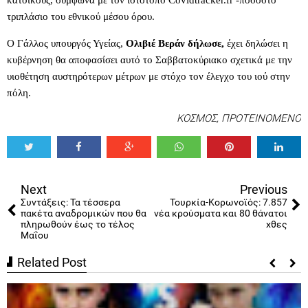
τριπλάσιο του εθνικού μέσου όρου.
Ο Γάλλος υπουργός Υγείας,
Ολιβιέ Βεράν δήλωσε,
έχει δηλώσει η
κυβέρνηση θα αποφασίσει αυτό το Σαββατοκύριακο σχετικά με την
υιοθέτηση αυστηρότερων μέτρων με στόχο τον έλεγχο του ιού στην
πόλη.
ΚΟΣΜΟΣ
,
ΠΡΟΤΕΙΝΟΜΕΝΟ
Tweet
Share
Share
Share
Share
Share
0
Next
Previous
Συντάξεις: Τα τέσσερα
Τουρκία-Κορωνοϊός: 7.857
πακέτα αναδρομικών που θα
νέα κρούσματα και 80 θάνατοι
πληρωθούν έως το τέλος
χθες
Μαΐου
Related Post