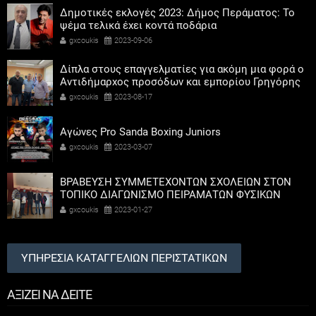
Δημοτικές εκλογές 2023: Δήμος Περάματος: Το
ψέμα τελικά έχει κοντά ποδάρια
gxcoukis
2023-09-06
Δίπλα στους επαγγελματίες για ακόμη μια φορά ο
Αντιδήμαρχος προσόδων και εμπορίου Γρηγόρης
Καψοκόλης
gxcoukis
2023-08-17
Αγώνες Pro Sanda Boxing Juniors
gxcoukis
2023-03-07
ΒΡΑΒΕΥΣΗ ΣΥΜΜΕΤΕΧΟΝΤΩΝ ΣΧΟΛΕΙΩΝ ΣΤΟΝ
ΤΟΠΙΚΟ ΔΙΑΓΩΝΙΣΜΟ ΠΕΙΡΑΜΑΤΩΝ ΦΥΣΙΚΩΝ
ΕΠΙΣΤΗΜΩΝ
gxcoukis
2023-01-27
ΥΠΗΡΕΣΙΑ ΚΑΤΑΓΓΕΛΙΩΝ ΠΕΡΙΣΤΑΤΙΚΩΝ
ΑΞΙΖΕΙ ΝΑ ΔΕΙΤΕ