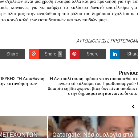
 σχολείων είναι μια χρυσή ευκαιρία αλλά και μια πρόκληση για την Τοπ
πικές κοινωνίες για να υπάρξει το καλύτερο δυνατό αποτέλεσμα για 
υμε όλοι μας στην αναβάθμιση του ρόλου του δημόσιου σχολείου σε κ
α το κοινό καλό των εκπαιδευτικών και των παιδιών μας».
ΑΥΤΟΔΙΟΙΚΗΣΗ
,
ΠΡΟΤΕΙΝΟΜ
Share
Share
Share
Shar
0
Previou
ΕΥΚΗΣ: “Η Διεύθυνση
Η Αντιπολίτευση πρέπει να ανταποκριθεί στ
την κατανόηση των
ενωτικό κάλεσμα του Πρωθυπουργού - 
θεωρία «η βία φέρνει βία» δεν είναι αποδεκτ
στην δημοκρατική κοινωνία δικαίο
ΜΕΤΕΧΟΝΤΩΝ
Qatargate: Νέα ομολογία από