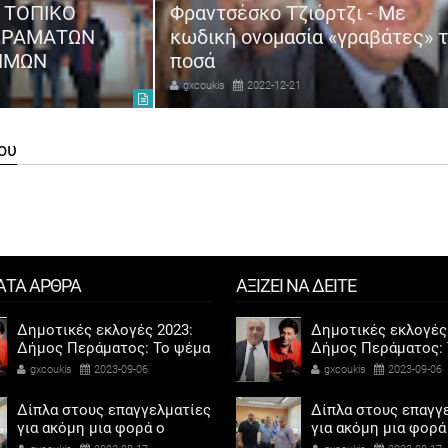
 ΤΟΠΙΚΟ
Φραντσέσκο Τζιόρτζι - Με
ΕΙΡΑΜΑΤΩΝ
κωδική ονομασία «γραβάτες» 
ΤΗΜΩΝ
ποσά
gxcoukis
2022-12-21
ου
ΑΤΑ ΑΡΘΡΑ
ΑΞΙΖΕΙ ΝΑ ΔΕΙΤΕ
Δημοτικές εκλογές 2023:
Δημοτικές εκλογές
Δήμος Περάματος: Το ψέμα
Δήμος Περάματος: 
τελικά έχει κοντά ποδάρια
τελικά έχει κοντά 
gxcoukis
2023-09-06
gxcoukis
2023-09-06
Δίπλα στους επαγγελματίες
Δίπλα στους επαγγ
για ακόμη μια φορά ο
για ακόμη μια φορά
Αντιδήμαρχος προσόδων
Αντιδήμαρχος προ