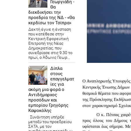
Γεωργιάδη -
Θα
διεκδικήσει την
προεδρία της ΝΔ - «Θα
κερδίσω τον Τσίπρα»
Δεκτή έγινε η ένσταση
που κατέθεσε στην
Κεντρική Εφορευτική
Επιτροπή της Νέας
Δημοκρατίας, που
συνεδρίασε στις 9.30 το
πρωί, ο Άδωνις Γεωρ...
Δίπλα
στους
επαγγελματ
Ο Αναπληρωτής Υπουργός Ε
ίες για
Κεντρικής Ένωσης Δήμων Ε
ακόμη μια φορά ο
θεσμικά θέματα που αφορού
Αντιδήμαρχος
της Πρόσκλησης Εκδήλωση
προσόδων και
εμπορίου Γρηγόρης
στον χαρακτηρισμό Σχολι
Καψοκόλης
Ο κ. Πέτσας χαιρέ
Συνάντηση υπήρξε
προς όλους του Δήμους τ
μεταξύ του προεδρείου
ΣΑΤΑ, με τον
υφίσταται έως σήμερα. Μ