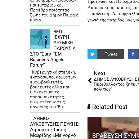
αντιδήμαρχο προσόδων
Πρότυπων και Πειραματικών
και εμπορίου και
Αυτοδιοίκηση και τις το
Προέδρο ποιότητας
εκπαίδευση. Ας συμβάλλο
ζωής του Δήμου Πειραιά,
κύριο...
γωνιά της πατρίδας μας γι
ΒΕΠ:
ΙΣΧΥΡΗ
ΘΕΣΜΙΚΗ
ΠΑΡΟΥΣΙΑ
ΣΤΟ “Euro-FEM
Tweet
Business Angels
Forum”
Κυβερνητικά στελέχη,
Next
εκπρόσωποι κομμάτων,
ΔΗΜΟΣ ΛΥΚΟΒΡΥΣΗΣ Π
ευρωβουλευτές,
Περιβάλλοντος ζητεί 
βουλευτές αλλά και
πολιτών”
διακεκριμένες
προσωπικότητες
συμμετέχουν στις
Related Post
εργασίες του “Eu...
ΔΗΜΟΣ
ΛΥΚΟΒΡΥΣΗΣ ΠΕΥΚΗΣ:
Δήμαρχος Τάσος
ΒΡΑΒΕΥΣΗ ΣΥΜ
Μαυρίδης «Με γοργό