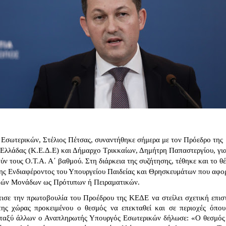
σωτερικών, Στέλιος Πέτσας, συναντήθηκε σήμερα με τον Πρόεδρο της 
λλάδας (Κ.Ε.Δ.Ε) και Δήμαρχο Τρικκαίων, Δημήτρη Παπαστεργίου, για
ν τους Ο.Τ.Α. Α΄ βαθμού. Στη διάρκεια της συζήτησης, τέθηκε και το θέ
ς Ενδιαφέροντος του Υπουργείου Παιδείας και Θρησκευμάτων που αφορ
κών Μονάδων ως Πρότυπων ή Πειραματικών. 
τισε την πρωτοβουλία του Προέδρου της ΚΕΔΕ να στείλει σχετική επιστ
ης χώρας προκειμένου ο θεσμός να επεκταθεί και σε περιοχές όπου 
εταξύ άλλων ο Αναπληρωτής Υπουργός Εσωτερικών δήλωσε: «Ο θεσμός 