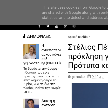
PARADI
ors
This site uses cookies from Google to d
are shared with Google along with perf
statistics, and to detect and address a
ΑΥΤΟΔ
ΔΗΜΟΦΙΛΕΙΣ
Αρχική σελίδα
ΑΥΤΟΔΙΟΙΚΗΣΗ
ΠΡΟΤΕΙΝ
Στέλιος Πέ
Η
ανθυποπλοί
Στέλιος Πέτσας, : «Χρυσή ευ
πρόκληση γ
αρχος κάνει
Πειραματικά σχολεία»
σεξ
Πρότυπα κα
γυμνόστηθη! (ΒΙΝΤΕΟ)
Τη θυμάστε την όμορφη
ηθοποιό που είχε
πρωταγωνιστήσει στην
gxcoukis
9:42 μ.μ.
επιτυχημένη σειρά του
Alpha, «Θα σε δω στο
πλοίο»; Δείτε την, χωρίς
τα ρ...
Δεκτή η
ένσταση