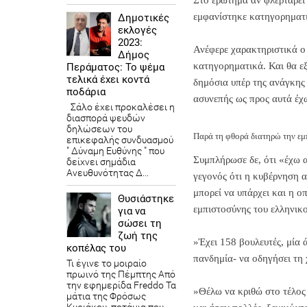
Στο ερώτημα αν φλερτάρει
εμφανίστηκε κατηγορηματι
Δημοτικές
εκλογές
2023:
Ανέφερε χαρακτηριστικά ο
Δήμος
κατηγορηματικά. Και θα ε
Περάματος: Το ψέμα
τελικά έχει κοντά
δημόσια υπέρ της ανάγκης 
ποδάρια
ασυνεπής ως προς αυτά έχω
Σάλο έχει προκαλέσει η
διασπορά ψευδών
δηλώσεων του
Παρά τη φθορά διατηρώ την εμ
επικεφαλής συνδυασμού
" Δύναμη Ευθύνης " που
Συμπλήρωσε δε, ότι «έχω α
δείχνει σημάδια
Ανευθυνότητας Δ...
γεγονός ότι η κυβέρνηση α
μπορεί να υπάρχει και η ο
Θυσιάστηκε
εμπιστοσύνης του ελληνικ
για να
σώσει τη
ζωή της
»Έχει 158 βουλευτές, μία 
κοπέλας του
πανδημία- να οδηγήσει τη
Τι έγινε το μοιραίο
πρωινό της Πέμπτης Από
την εφημερίδα Freddo Τα
»Θέλω να κριθώ στο τέλος 
μάτια της Φρόσως