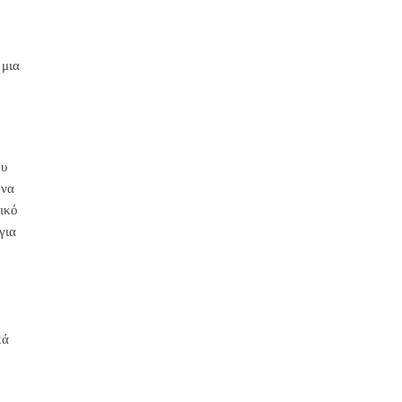
 μια
ου
 να
τικό
για
κά