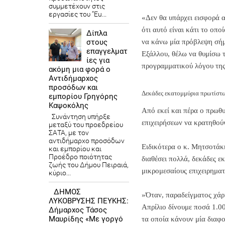
συμμετέχουν στις
εργασίες του “Eu...
«Δεν θα υπάρχει εισφορά α
ότι αυτό είναι κάτι το οπ
Δίπλα
στους
να κάνω μία πρόβλεψη σήμε
επαγγελματ
Εξάλλου, θέλω να θυμίσω 
ίες για
προγραμματικού λόγου τη
ακόμη μια φορά ο
Αντιδήμαρχος
προσόδων και
Δεκάδες εκατομμύρια πρωτίστω
εμπορίου Γρηγόρης
Καψοκόλης
Από εκεί και πέρα ο πρωθ
Συνάντηση υπήρξε
επιχειρήσεων να κρατηθού
μεταξύ του προεδρείου
ΣΑΤΑ, με τον
αντιδήμαρχο προσόδων
Ειδικότερα ο κ. Μητσοτάκη
και εμπορίου και
Προέδρο ποιότητας
διαθέσει πολλά, δεκάδες ε
ζωής του Δήμου Πειραιά,
μικρομεσαίους επιχειρηματ
κύριο...
ΔΗΜΟΣ
»Όταν, παραδείγματος χάρη,
ΛΥΚΟΒΡΥΣΗΣ ΠΕΥΚΗΣ:
Απρίλιο δίνουμε ποσά 1.000
Δήμαρχος Τάσος
Μαυρίδης «Με γοργό
τα οποία κάνουν μία διαφο