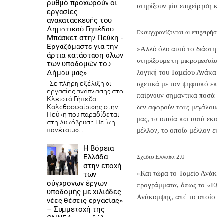
ρυθμό προχωρούν οι
στηρίξουν μία επιχείρηση 
εργασίες
ανακατασκευής του
Δημοτικού Γηπέδου
Εκσυγχρονίζονται οι επιχειρήσ
Μπάσκετ στην Πεύκη -
Εργαζόμαστε για την
»Αλλά όλο αυτό το διάστη
άρτια κατάσταση όλων
στηρίξουμε τη μικρομεσαία
των υποδομών του
Δήμου μας»
λογική του Ταμείου Ανάκα
Σε πλήρη εξέλιξη οι
σχετικά με τον ψηφιακό εκ
εργασίες ανάπλασης στο
παίρνουν σημαντικά ποσά γ
Κλειστό Γήπεδο
Καλαθοσφαίρισης στην
δεν αφορούν τους μεγάλους
Πεύκη που παραδίδεται
μας, τα οποία και αυτά εκ
στη Λυκόβρυση Πεύκη
πανέτοιμο...
μέλλον, το οποίο μέλλον 
Η Βόρεια
Ελλάδα
Σχέδιο Ελλάδα 2.0
στην εποχή
»Και τώρα το Ταμείο Ανάκ
των
σύγχρονων έργων
προγράμματα, όπως το «Εξ
υποδομής με χιλιάδες
Ανάκαμψης, από το οποίο 
νέες θέσεις εργασίας»
– Συμμετοχή της