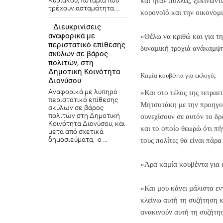
Κυριάκου, ποτάμια που
και ήταν πολλές, ξεκινώντ
τρέχουν ασταμάτητα....
κορονοϊό και την οικονομι
Διευκρινίσεις
αναφορικά με
»Θέλω να κριθώ και για τη
περιστατικό επίθεσης
δυναμική τροχιά ανάκαμψης
σκύλων σε βάρος
πολιτών, στη
Δημοτική Κοινότητα
Καμία κουβέντα για εκλογές
Διονύσου
Αναφορικά με λυπηρό
»Και στο τέλος της τετραε
περιστατικό επίθεσης
Μητσοτάκη με την προηγούμ
σκύλων σε βάρος
πολιτών στη Δημοτική
συνεχίσουν σε αυτόν το δρ
Κοινότητα Διονύσου, και
και το οποίο θεωρώ ότι πήγ
μετά από σχετικά
δημοσιεύματα, ο ...
τους πολίτες θα είναι πάρ
»Άρα καμία κουβέντα για ε
»Και μου κάνει μάλιστα ε
κλείνω αυτή τη συζήτηση κ
ανακινούν αυτή τη συζήτησ