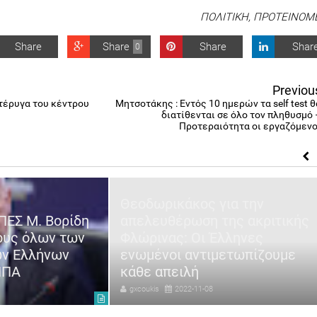
ΠΟΛΙΤΙΚΗ
,
ΠΡΟΤΕΙΝΟΜ
Share
Share
Share
Shar
0
Previou
πτέρυγα του κέντρου
Μητσοτάκης : Εντός 10 ημερών τα self test θ
διατίθενται σε όλο τον πληθυσμό 
Προτεραιότητα οι εργαζόμενο
Θεοδωρικάκος για την
ΠΕΣ Μ. Βορίδη
απελευθέρωση της ακριτικής
ους όλων των
Φλώρινας: Οι Έλληνες
ων Ελλήνων
ενωμένοι αντιμετωπίζουμε
ΗΠΑ
κάθε απειλή
gxcoukis
2022-11-08