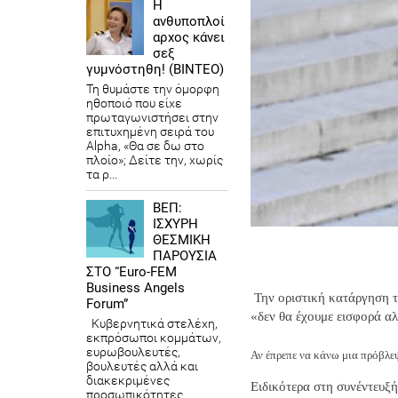
Η
ανθυποπλοί
αρχος κάνει
σεξ
γυμνόστηθη! (ΒΙΝΤΕΟ)
Τη θυμάστε την όμορφη
ηθοποιό που είχε
πρωταγωνιστήσει στην
επιτυχημένη σειρά του
Alpha, «Θα σε δω στο
πλοίο»; Δείτε την, χωρίς
τα ρ...
ΒΕΠ:
ΙΣΧΥΡΗ
ΘΕΣΜΙΚΗ
ΠΑΡΟΥΣΙΑ
ΣΤΟ “Euro-FEM
Business Angels
Την οριστική κατάργηση τ
Forum”
«δεν θα έχουμε εισφορά α
Κυβερνητικά στελέχη,
εκπρόσωποι κομμάτων,
ευρωβουλευτές,
Αν έπρεπε να κάνω μια πρόβλε
βουλευτές αλλά και
διακεκριμένες
Ειδικότερα στη συνέντευξή
προσωπικότητες