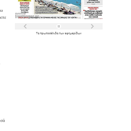
ύω
ρεπε
Τα
πρωτοσέλιδα
των
εφημερίδων
ν
οσά