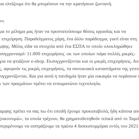
και ελπίζουμε ότι θα μπορέσουν να την κρατήσουν ζωντανή.
εις
μα το μέλημα μας ήταν να προστατεύσουμε θέσεις εργασίας και να
 επιχείρηση. Παραδείγματος χάρη, ένα άλλο παράδειγμα, γιατί είναι στη
μψης. Μόλις είδα τα στοιχεία από ένα ΕΣΠΑ το οποίο ολοκληρώθηκε
συγχρονισμό: 11.000 επιχειρήσεις -εκ των οποίων πάρα πολλές μικρές-
ια να φτιάξουν e-shop. Εκσυγχρονίζονται και οι μικρές επιχειρήσεις. Αυ
, αφορούν τις μικρές επιχειρήσεις, τα συνοικιακά καταστήματα της γειτο
συγχρονίζονται. Και για αυτά η πανδημία ήταν μία ευκαιρία να περάσουν 
εκ των πραγμάτων πρέπει να ενσωματώνει τεχνολογία.
αμψης πρέπει να σας πω ότι επειδή έχουμε προκαταβολές ήδη κάποια απ
οικονομώ», τα οποία τρέχουν, θα χρηματοδοτηθούν τελικά από το Ταμε
περιμένουμε να εισπράξουμε τα πρώτα 4 δισεκατομμύρια εντός του 2021