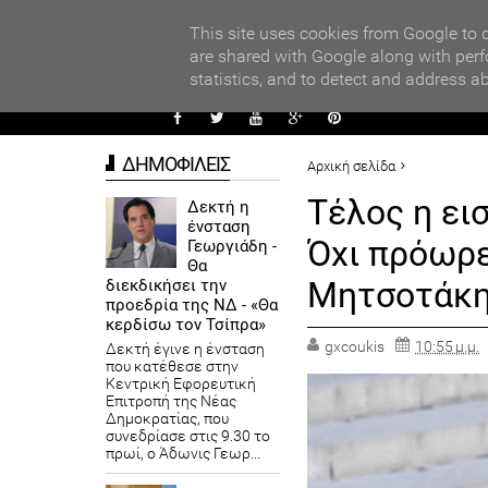
PARADI
ΧΟΛΕΙΩΝ ΣΤΟΝ ΤΟΠΙΚΟ ΔΙΑΓΩΝΙΣΜΟ ΠΕΙΡΑΜΑΤΩΝ ΦΥΣΙΚΩΝ ΕΠΙΣΤ
This site uses cookies from Google to d
are shared with Google along with perf
statistics, and to detect and address a
ΑΥΤΟΔ
ΔΗΜΟΦΙΛΕΙΣ
Αρχική σελίδα
ΠΟΛΙΤΙΚΗ
ΠΡΟΤΕΙΝΟΜΕΝ
Τέλος η ει
Δεκτή η
ένσταση
Τέλος η εισφορά αλληλεγγύ
Όχι πρόωρε
Γεωργιάδη -
Θα
Μητσοτάκ
διεκδικήσει την
προεδρία της ΝΔ - «Θα
κερδίσω τον Τσίπρα»
gxcoukis
10:55 μ.μ.
Δεκτή έγινε η ένσταση
που κατέθεσε στην
Κεντρική Εφορευτική
Επιτροπή της Νέας
Δημοκρατίας, που
συνεδρίασε στις 9.30 το
πρωί, ο Άδωνις Γεωρ...