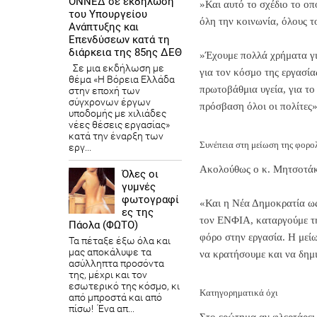
ΟΝΝΕΔ σε εκδήλωση
»Και αυτό το σχέδιο το οπ
του Υπουργείου
όλη την κοινωνία, όλους τ
Ανάπτυξης και
Επενδύσεων κατά τη
διάρκεια της 85ης ΔΕΘ
»Έχουμε πολλά χρήματα γι
Σε μια εκδήλωση με
για τον κόσμο της εργασία
θέμα «Η Βόρεια Ελλάδα
πρωτοβάθμια υγεία, για το
στην εποχή των
σύγχρονων έργων
πρόσβαση όλοι οι πολίτες»
υποδομής με χιλιάδες
νέες θέσεις εργασίας»
κατά την έναρξη των
Συνέπεια στη μείωση της φορο
εργ...
Ακολούθως ο κ. Μητσοτάκη
Όλες οι
γυμνές
φωτογραφί
«Και η Νέα Δημοκρατία ως
ες της
τον ΕΝΦΙΑ, καταργούμε τη
Πάολα (ΦΩΤΟ)
φόρο στην εργασία. Η μεί
Τα πέταξε έξω όλα και
μας αποκάλυψε τα
να κρατήσουμε και να δημι
ασύλληπτα προσόντα
της, μέχρι και τον
εσωτερικό της κόσμο, κι
Κατηγορηματικά όχι
από μπροστά και από
πίσω! Ένα απ...