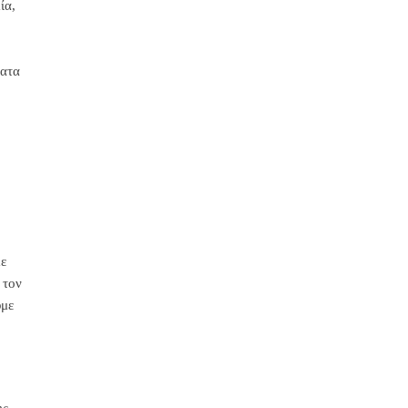
ία,
ματα
με
 τον
υμε