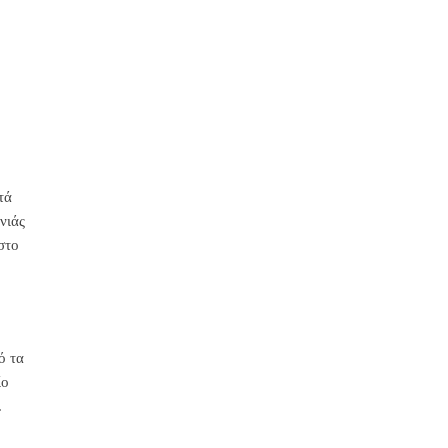
τά
νιάς
στο
ό τα
ίο
.