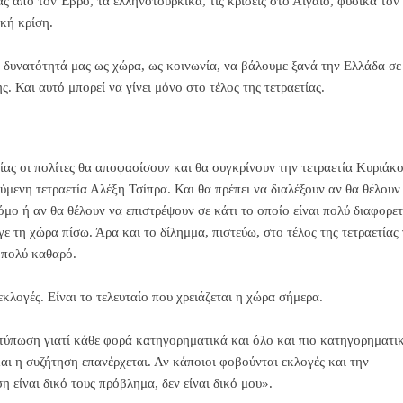
ας από τον Έβρο, τα ελληνοτουρκικά, τις κρίσεις στο Αιγαίο, φυσικά τον
κή κρίση.
 δυνατότητά μας ως χώρα, ως κοινωνία, να βάλουμε ξανά την Ελλάδα σε
. Και αυτό μπορεί να γίνει μόνο στο τέλος της τετραετίας.
τίας οι πολίτες θα αποφασίσουν και θα συγκρίνουν την τετραετία Κυριάκ
ενη τετραετία Αλέξη Τσίπρα. Και θα πρέπει να διαλέξουν αν θα θέλουν
όμο ή αν θα θέλουν να επιστρέψουν σε κάτι το οποίο είναι πολύ διαφορε
ε τη χώρα πίσω. Άρα και το δίλημμα, πιστεύω, στο τέλος της τετραετίας 
α πολύ καθαρό.
κλογές. Είναι το τελευταίο που χρειάζεται η χώρα σήμερα.
ντύπωση γιατί κάθε φορά κατηγορηματικά και όλο και πιο κατηγορηματι
αι η συζήτηση επανέρχεται. Αν κάποιοι φοβούνται εκλογές και την
η είναι δικό τους πρόβλημα, δεν είναι δικό μου».