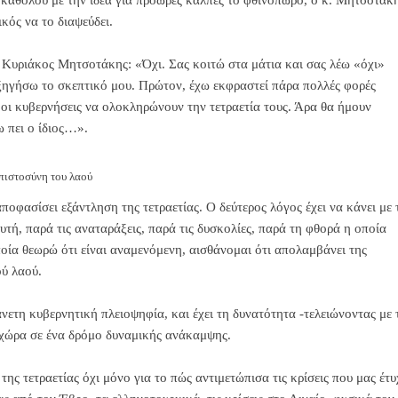
 καθόλου με την ιδέα για πρόωρες κάλπες το φθινόπωρο, ο κ. Μητσοτάκ
κός να το διαψεύδει.
 Κυριάκος Μητσοτάκης: «Όχι. Σας κοιτώ στα μάτια και σας λέω «όχι»
ξηγήσω το σκεπτικό μου. Πρώτον, έχω εκφραστεί πάρα πολλές φορές
οι κυβερνήσεις να ολοκληρώνουν την τετραετία τους. Άρα θα ήμουν
 πει ο ίδιος…».
πιστοσύνη του λαού
ποφασίσει εξάντληση της τετραετίας. Ο δεύτερος λόγος έχει να κάνει με 
υτή, παρά τις αναταράξεις, παρά τις δυσκολίες, παρά τη φθορά η οποία
ποία θεωρώ ότι είναι αναμενόμενη, αισθάνομαι ότι απολαμβάνει της
ού λαού.
άνετη κυβερνητική πλειοψηφία, και έχει τη δυνατότητα -τελειώνοντας με 
 χώρα σε ένα δρόμο δυναμικής ανάκαμψης.
της τετραετίας όχι μόνο για το πώς αντιμετώπισα τις κρίσεις που μας έτ