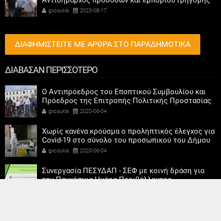
Αντιδήμαρχος προσόδων και εμπορίου Γρηγόρης
Καψοκόλης
gxcoukis
2023-08-17
ΔΙΑΦΗΜΙΣΤΕΙΤΕ ΜΕ ΑΡΘΡΑ ΣΤΟ ΠΑΡΑΔΗΜΟΤΙΚΑ
ΔΙΑΒΑΣΑΝ ΠΕΡΙΣΣΟΤΕΡΟ
Ο Αντιπρόεδρος του Εποπτικού Συμβουλίου και
Πρόεδρος της Επιτροπής Πολιτικής Προστασίας
της Κ.Ε.Δ.Ε., Βλάσσης Σιώμος συμμετείχε στην
gxcoukis
2020-06-04
εκδήλωση που πραγματοποιήθηκε στο κέντρο της
Αθήνας για την Παγκόσμια Ημέρα Ποδηλάτου 2020
Χωρίς κανένα κρούσμα ο προληπτικός έλεγχος για
Covid-19 στο σύνολο του προσωπικού του Δήμου
Διονύσου
gxcoukis
2020-06-04
Συνεργασία ΠΕΣΥΔΑΠ - ΣΕΦ με κοινή δράση για
την Παγκόσμια Ημέρα Περιβάλλοντος
gxcoukis
2020-06-04
Κοινό μέτωπο κατά των διοδίων από τους Δήμους
Κηφισιάς και Διονύσου και την Περιφέρεια