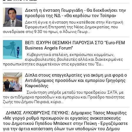
Δεκτή η ένσταση Γεωργιάδη - Θα διεκδικήσει την
προεδρία της ΝΔ - «Θα κερδίσω τον Τσίπρα»
Δεκτή έγινε η ένσταση που κατέθεσε στην Κεντρική
Εφορευτική Επιτροπή της Νέας Δημοκρατίας, που
συνεδρίασε στις 9.30 το πρωί, ο Άδωνις Γεωρ...
ΒΕΠ: ΙΣΧΥΡΗ ΘΕΣΜΙΚΗ ΠΑΡΟΥΣΙΑ ΣΤΟ “Euro-FEM
Business Angels Forum”
Κυβερνητικά στελέχη, εκπρόσωποι κομμάτων,
ευρωβουλευτές, βουλευτές αλλά και διακεκριμένες
προσωπικότητες συμμετέχουν στις εργασίες του “Eu...
Δίπλα στους επαγγελματίες για ακόμη μια φορά ο
Αντιδήμαρχος προσόδων και εμπορίου Γρηγόρης
Καψοκόλης
Συνάντηση υπήρξε μεταξύ του προεδρείου ΣΑΤΑ, με
τον αντιδήμαρχο προσόδων και εμπορίου και Προέδρο ποιότητας
ζωής του Δήμου Πειραιά, κύριο...
ΔΗΜΟΣ ΛΥΚΟΒΡΥΣΗΣ ΠΕΥΚΗΣ: Δήμαρχος Τάσος Μαυρίδης
«Με γοργό ρυθμό προχωρούν οι εργασίες ανακατασκευής
του Δημοτικού Γηπέδου Μπάσκετ στην Πεύκη - Εργαζόμαστε
για την άρτια κατάσταση όλων των υποδομών του Δήμου