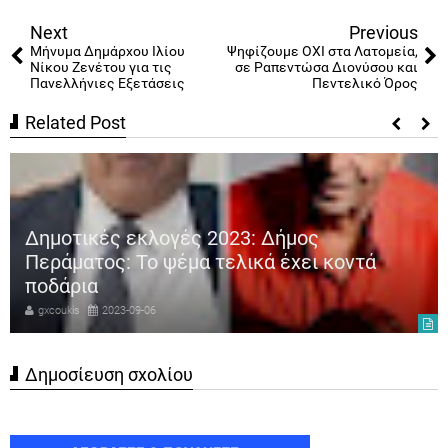
Tweet
Share
Share
Share
Share
Share
0
Next
Previous
Μήνυμα Δημάρχου Ιλίου
Ψηφίζουμε ΟΧΙ στα Λατομεία,
Νίκου Ζενέτου για τις
σε Ραπεντώσα Διονύσου και
Πανελλήνιες Εξετάσεις
Πεντελικό Όρος
Related Post
Δημοτικές εκλογές 2023: Δήμος
Περάματος: Το ψέμα τελικά έχει κοντά
ποδάρια
gxcoukis
2023-09-06
Δημοσίευση σχολίου