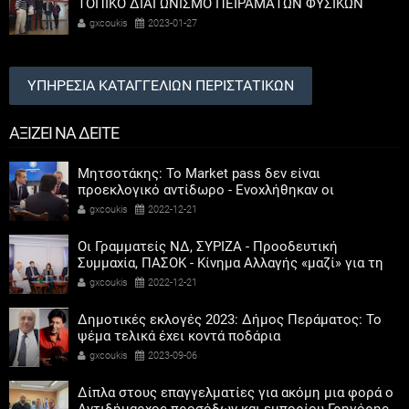
ΤΟΠΙΚΟ ΔΙΑΓΩΝΙΣΜΟ ΠΕΙΡΑΜΑΤΩΝ ΦΥΣΙΚΩΝ
ΕΠΙΣΤΗΜΩΝ
gxcoukis
2023-01-27
ΥΠΗΡΕΣΙΑ ΚΑΤΑΓΓΕΛΙΩΝ ΠΕΡΙΣΤΑΤΙΚΩΝ
ΑΞΙΖΕΙ ΝΑ ΔΕΙΤΕ
Μητσοτάκης: Το Market pass δεν είναι
προεκλογικό αντίδωρο - Ενοχλήθηκαν οι
αριστεροί του χαβιαριού
gxcoukis
2022-12-21
Οι Γραμματείς ΝΔ, ΣΥΡΙΖΑ - Προοδευτική
Συμμαχία, ΠΑΣΟΚ - Κίνημα Αλλαγής «μαζί» για τη
συμμετοχή των γυναικών στην πολιτική
gxcoukis
2022-12-21
Δημοτικές εκλογές 2023: Δήμος Περάματος: Το
ψέμα τελικά έχει κοντά ποδάρια
gxcoukis
2023-09-06
Δίπλα στους επαγγελματίες για ακόμη μια φορά ο