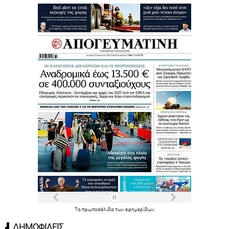
Τα
πρωτοσέλιδα
των
εφημερίδων
ΔΗΜΟΦΙΛΕΙΣ