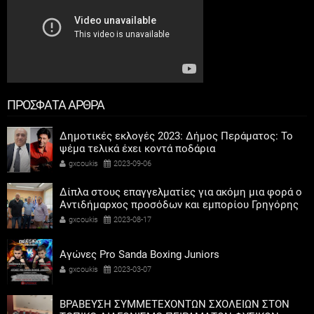
ΠΡΟΣΦΑΤΑ ΑΡΘΡΑ
Δημοτικές εκλογές 2023: Δήμος Περάματος: Το
ψέμα τελικά έχει κοντά ποδάρια
gxcoukis
2023-09-06
Δίπλα στους επαγγελματίες για ακόμη μια φορά ο
Αντιδήμαρχος προσόδων και εμπορίου Γρηγόρης
Καψοκόλης
gxcoukis
2023-08-17
Αγώνες Pro Sanda Boxing Juniors
gxcoukis
2023-03-07
ΒΡΑΒΕΥΣΗ ΣΥΜΜΕΤΕΧΟΝΤΩΝ ΣΧΟΛΕΙΩΝ ΣΤΟΝ