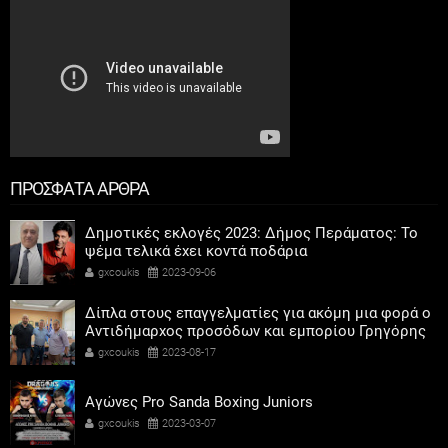
ΠΡΟΣΦΑΤΑ ΑΡΘΡΑ
Δημοτικές εκλογές 2023: Δήμος Περάματος: Το
ψέμα τελικά έχει κοντά ποδάρια
gxcoukis
2023-09-06
Δίπλα στους επαγγελματίες για ακόμη μια φορά ο
Αντιδήμαρχος προσόδων και εμπορίου Γρηγόρης
Καψοκόλης
gxcoukis
2023-08-17
Αγώνες Pro Sanda Boxing Juniors
gxcoukis
2023-03-07