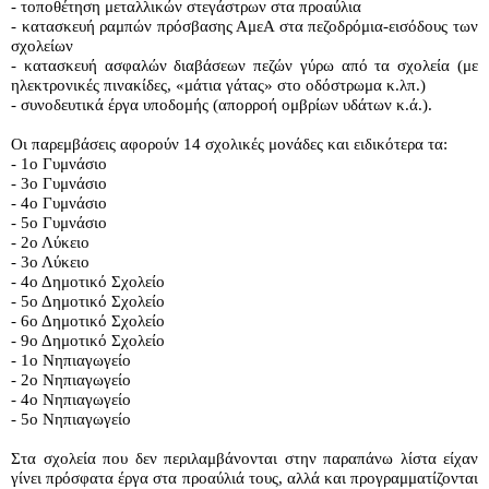
- τοποθέτηση μεταλλικών στεγάστρων στα προαύλια
- κατασκευή ραμπών πρόσβασης ΑμεΑ στα πεζοδρόμια-εισόδους των 
σχολείων
- κατασκευή ασφαλών διαβάσεων πεζών γύρω από τα σχολεία (με 
ηλεκτρονικές πινακίδες, «μάτια γάτας» στο οδόστρωμα κ.λπ.)
- συνοδευτικά έργα υποδομής (απορροή ομβρίων υδάτων κ.ά.).
Οι παρεμβάσεις αφορούν 14 σχολικές μονάδες και ειδικότερα τα:
- 1ο Γυμνάσιο
- 3ο Γυμνάσιο
- 4ο Γυμνάσιο
- 5ο Γυμνάσιο
- 2ο Λύκειο
- 3ο Λύκειο
- 4ο Δημοτικό Σχολείο
- 5ο Δημοτικό Σχολείο
- 6ο Δημοτικό Σχολείο
- 9ο Δημοτικό Σχολείο
- 1ο Νηπιαγωγείο
- 2ο Νηπιαγωγείο
- 4ο Νηπιαγωγείο
- 5ο Νηπιαγωγείο
Στα σχολεία που δεν περιλαμβάνονται στην παραπάνω λίστα είχαν 
γίνει πρόσφατα έργα στα προαύλιά τους, αλλά και προγραμματίζονται 