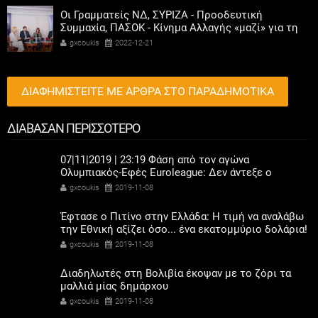
Οι Γραμματείς ΝΔ, ΣΥΡΙΖΑ - Προοδευτική
Συμμαχία, ΠΑΣΟΚ - Κίνημα Αλλαγής «μαζί» για τη
συμμετοχή των γυναικών στην πολιτική
gxcoukis
2022-12-21
ΔΙΑΦΗΜΙΣΤΕΙΤΕ ΜΕ ΑΡΘΡΑ ΣΤΟ ΠΑΡΑΔΗΜΟΤΙΚΑ
ΔΙΑΒΑΣΑΝ ΠΕΡΙΣΣΟΤΕΡΟ
07|11|2019 | 23:19 Φάση από τον αγώνα
Ολυμπιακός-Εφές Euroleague: Δεν άντεξε ο
Ολυμπιακός, έχασε εύκολα (67-86) και από την
gxcoukis
2019-11-08
Εφές
Έφτασε ο Πιτίνο στην Ελλάδα: Η τιμή να αναλάβω
την Εθνική αξίζει όσο... ένα εκατομμύριο δολάρια!
gxcoukis
2019-11-08
Διαδηλωτές στη Βολιβία έκοψαν με το ζόρι τα
μαλλιά μίας δημάρχου
gxcoukis
2019-11-08