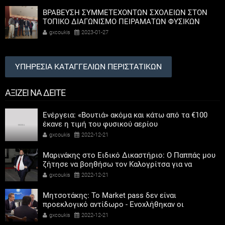
ΒΡΑΒΕΥΣΗ ΣΥΜΜΕΤΕΧΟΝΤΩΝ ΣΧΟΛΕΙΩΝ ΣΤΟΝ
ΤΟΠΙΚΟ ΔΙΑΓΩΝΙΣΜΟ ΠΕΙΡΑΜΑΤΩΝ ΦΥΣΙΚΩΝ
ΕΠΙΣΤΗΜΩΝ
gxcoukis
2023-01-27
ΥΠΗΡΕΣΙΑ ΚΑΤΑΓΓΕΛΙΩΝ ΠΕΡΙΣΤΑΤΙΚΩΝ
ΑΞΙΖΕΙ ΝΑ ΔΕΙΤΕ
Ενέργεια: «Βουτιά» ακόμα και κάτω από τα €100
έκανε η τιμή του φυσικού αερίου
gxcoukis
2022-12-21
Μαρινάκης στο Ειδικό Δικαστήριο: Ο Παππάς μου
ζήτησε να βοηθήσω τον Καλογρίτσα για να
αποκτήσει σταθμό ο ΣΥΡΙΖΑ
gxcoukis
2022-12-21
Μητσοτάκης: Το Market pass δεν είναι
προεκλογικό αντίδωρο - Ενοχλήθηκαν οι
αριστεροί του χαβιαριού
gxcoukis
2022-12-21