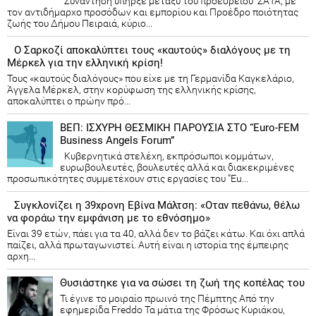
Συνάντηση υπήρξε μεταξύ του προεδρείου ΣΑΤΑ, με
τον αντιδήμαρχο προσόδων και εμπορίου και Προέδρο ποιότητας
ζωής του Δήμου Πειραιά, κύριο...
Ο Σαρκοζί αποκαλύπτει τους «καυτούς» διαλόγους με τη
Μέρκελ για την ελληνική κρίση!
Τους «καυτούς διαλόγους» που είχε με τη Γερμανίδα Καγκελάριο,
Άγγελα Μέρκελ, στην κορύφωση της ελληνικής κρίσης,
αποκαλύπτει ο πρώην πρό...
ΒΕΠ: ΙΣΧΥΡΗ ΘΕΣΜΙΚΗ ΠΑΡΟΥΣΙΑ ΣΤΟ “Euro-FEM
Business Angels Forum”
Κυβερνητικά στελέχη, εκπρόσωποι κομμάτων,
ευρωβουλευτές, βουλευτές αλλά και διακεκριμένες
προσωπικότητες συμμετέχουν στις εργασίες του “Eu...
Συγκλονίζει η 39χρονη Εβίνα Μάλτση: «Οταν πεθάνω, θέλω
να φοράω την εμφάνιση με το εθνόσημο»
Είναι 39 ετών, πάει για τα 40, αλλά δεν το βάζει κάτω. Και όχι απλά
παίζει, αλλά πρωταγωνιστεί. Αυτή είναι η ιστορία της έμπειρης
αρχη...
Θυσιάστηκε για να σώσει τη ζωή της κοπέλας του
Τι έγινε το μοιραίο πρωινό της Πέμπτης Από την
εφημερίδα Freddo Τα μάτια της Φρόσως Κυριάκου,