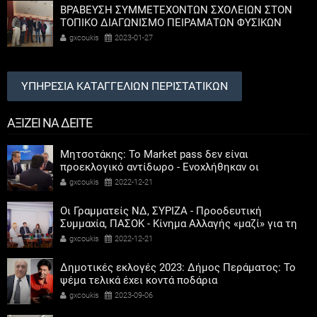
ΒΡΑΒΕΥΣΗ ΣΥΜΜΕΤΕΧΟΝΤΩΝ ΣΧΟΛΕΙΩΝ ΣΤΟΝ
ΤΟΠΙΚΟ ΔΙΑΓΩΝΙΣΜΟ ΠΕΙΡΑΜΑΤΩΝ ΦΥΣΙΚΩΝ
ΕΠΙΣΤΗΜΩΝ
gxcoukis
2023-01-27
ΥΠΗΡΕΣΙΑ ΚΑΤΑΓΓΕΛΙΩΝ ΠΕΡΙΣΤΑΤΙΚΩΝ
ΑΞΙΖΕΙ ΝΑ ΔΕΙΤΕ
Μητσοτάκης: Το Market pass δεν είναι
προεκλογικό αντίδωρο - Ενοχλήθηκαν οι
αριστεροί του χαβιαριού
gxcoukis
2022-12-21
Οι Γραμματείς ΝΔ, ΣΥΡΙΖΑ - Προοδευτική
Συμμαχία, ΠΑΣΟΚ - Κίνημα Αλλαγής «μαζί» για τη
συμμετοχή των γυναικών στην πολιτική
gxcoukis
2022-12-21
Δημοτικές εκλογές 2023: Δήμος Περάματος: Το
ψέμα τελικά έχει κοντά ποδάρια
gxcoukis
2023-09-06