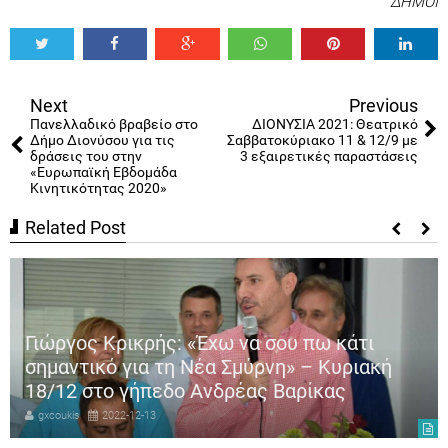
ΔΗΜΟΙ
Tweet
Share
Share
Share
Share
Share
0
Next
Previous
Πανελλαδικό βραβείο στο
ΔΙΟΝΥΣΙΑ 2021: Θεατρικό
Δήμο Διονύσου για τις
Σαββατοκύριακο 11 & 12/9 με
δράσεις του στην
3 εξαιρετικές παραστάσεις
«Ευρωπαϊκή Εβδομάδα
Κινητικότητας 2020»
Related Post
Γιώργος Κρικρής: «Έχω να σου πω κάτι
σημαντικό για τη Νέα Σμύρνη» – Κυριακή
18/12 στο γήπεδο Ανδρέας Βαρίκας
gxcoukis
2022-12-13