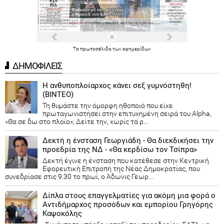
Τα
πρωτοσέλιδα
των
εφημερίδων
ΔΗΜΟΦΙΛΕΙΣ
Η ανθυποπλοίαρχος κάνει σεξ γυμνόστηθη!
(ΒΙΝΤΕΟ)
Τη θυμάστε την όμορφη ηθοποιό που είχε
πρωταγωνιστήσει στην επιτυχημένη σειρά του Alpha,
«Θα σε δω στο πλοίο»; Δείτε την, χωρίς τα ρ...
Δεκτή η ένσταση Γεωργιάδη - Θα διεκδικήσει την
προεδρία της ΝΔ - «Θα κερδίσω τον Τσίπρα»
Δεκτή έγινε η ένσταση που κατέθεσε στην Κεντρική
Εφορευτική Επιτροπή της Νέας Δημοκρατίας, που
συνεδρίασε στις 9.30 το πρωί, ο Άδωνις Γεωρ...
Δίπλα στους επαγγελματίες για ακόμη μια φορά ο
Αντιδήμαρχος προσόδων και εμπορίου Γρηγόρης
Καψοκόλης