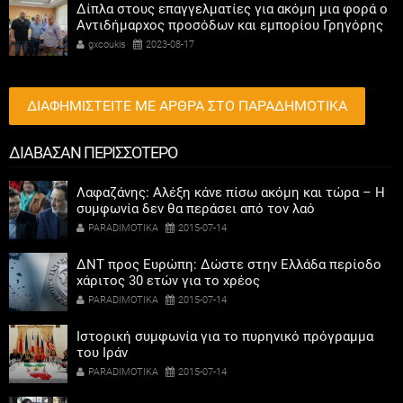
Δίπλα στους επαγγελματίες για ακόμη μια φορά ο
Αντιδήμαρχος προσόδων και εμπορίου Γρηγόρης
Καψοκόλης
gxcoukis
2023-08-17
ΔΙΑΦΗΜΙΣΤΕΙΤΕ ΜΕ ΑΡΘΡΑ ΣΤΟ ΠΑΡΑΔΗΜΟΤΙΚΑ
ΔΙΑΒΑΣΑΝ ΠΕΡΙΣΣΟΤΕΡΟ
Λαφαζάνης: Αλέξη κάνε πίσω ακόμη και τώρα – Η
συμφωνία δεν θα περάσει από τον λαό
PARADIMOTIKA
2015-07-14
ΔΝΤ προς Ευρώπη: Δώστε στην Ελλάδα περίοδο
χάριτος 30 ετών για το χρέος
PARADIMOTIKA
2015-07-14
Ιστορική συμφωνία για το πυρηνικό πρόγραμμα
του Ιράν
PARADIMOTIKA
2015-07-14