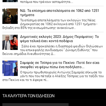
ποτάμια που τρέχουν ασταμάτητα....
ΝΔ: Τα επίσημα αποτελέσματα σε 1062 από 1251
τμήματα
Τα επίσημα αποτελέσματα των εκλογών της Νέας
Δημοκρατίας​ σε 1062 εκλογικά από 1251 τμήματα -
δηλαδή στο 85% της ενσωμάτωσης- ανακοίνωσ...
Δημοτικές εκλογές 2023: Δήμος Περάματος: Το
ψέμα τελικά έχει κοντά ποδάρια
Σάλο έχει προκαλέσει η διασπορά ψευδών δηλώσεων
του επικεφαλής συνδυασμού " Δύναμη Ευθύνης " που
δείχνει σημάδια Ανευθυνότητας Δ...
Σαμαράς σε Τσίπρα για το Πεκίνο: Ποτέ δεν είχα
σκεφθεί να φέρω πίσω ένα ποδήλατο...
Ο πρώην πρωθυπουργός Αντώνης Σαμαράς σήκωσε το
γάντι που του πέταξε ο Αλέξης Τσίπρας για το ταξίδι του
στο Πεκίνο και το τι έφερε πί...
ΤΑ ΚΑΛΥΤΕΡΑ ΤΩΝ ΕΙΔΗΣΕΩΝ