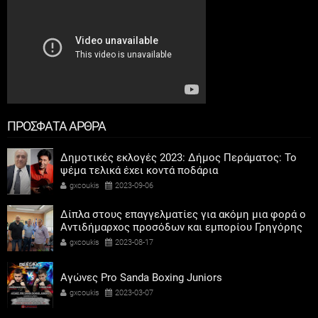
ΠΡΟΣΦΑΤΑ ΑΡΘΡΑ
Δημοτικές εκλογές 2023: Δήμος Περάματος: Το
ψέμα τελικά έχει κοντά ποδάρια
gxcoukis
2023-09-06
Δίπλα στους επαγγελματίες για ακόμη μια φορά ο
Αντιδήμαρχος προσόδων και εμπορίου Γρηγόρης
Καψοκόλης
gxcoukis
2023-08-17
Αγώνες Pro Sanda Boxing Juniors
gxcoukis
2023-03-07