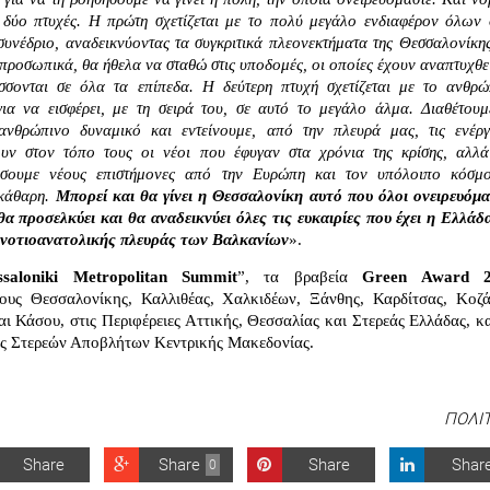
ε δύο πτυχές. Η πρώτη σχετίζεται με το πολύ μεγάλο ενδιαφέρον όλων ό
συνέδριο, αναδεικνύοντας τα συγκριτικά πλεονεκτήματα της Θεσσαλονίκης
προσωπικά, θα ήθελα να σταθώ στις υποδομές, οι οποίες έχουν αναπτυχθεί
σονται σε όλα τα επίπεδα. Η δεύτερη πτυχή σχετίζεται με το ανθρώπ
για να εισφέρει, με τη σειρά του, σε αυτό το μεγάλο άλμα. Διαθέτουμε
ανθρώπινο δυναμικό και εντείνουμε, από την πλευρά μας, τις ενέργει
υν στον τόπο τους οι νέοι που έφυγαν στα χρόνια της κρίσης, αλλά 
ύσουμε νέους επιστήμονες από την Ευρώπη και τον υπόλοιπο κόσμο
κάθαρη. 
Μπορεί και θα γίνει η Θεσσαλονίκη αυτό που όλοι ονειρευόμασ
α προσελκύει και θα αναδεικνύει όλες τις ευκαιρίες που έχει η Ελλάδα
 νοτιοανατολικής πλευράς των Βαλκανίων
».
ssaloniki Metropolitan Summit
”, τα 
βραβεία 
Green Award 2
υς Θεσσαλονίκης, Καλλιθέας, Χαλκιδέων, Ξάνθης, Καρδίτσας, Κοζάν
ι Κάσου, στις Περιφέρειες Αττικής, Θεσσαλίας και Στερεάς Ελλάδας, κα
ης Στερεών Αποβλήτων Κεντρικής Μακεδονίας.
ΠΟΛΙ
Share
Share
Share
Shar
0