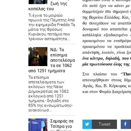
ζωή της
ότι αυτό έχει να κάνει μ
κοπέλας του
συμμετείχαν στο σημερινό 
Τι έγινε το μοιραίο
της Βορείου Ελλάδας. Και, 
πρωινό της Πέμπτης Από
θα συνεχίσουν να αναπτύσ
την εφημερίδα Freddo Τα
δυναμικό που απαιτείται 
μάτια της Φρόσως
Κυριάκου, ποτάμια που
κατάλληλα εξειδικευμένο 
τρέχουν ασταμάτητα....
προκειμένου να επιστρέψο
προκειμένου να προσελκ
ΝΔ: Τα
απάντηση, λοιπόν, είναι ξε
επίσημα
ένα κέντρο, δηλαδή, που θ
αποτελέσμα
μία πρωτεύουσα όλης της
τα σε 1062
από 1251 τμήματα
Στο πλαίσιο του “
The
Τα επίσημα
απονεμήθηκαν στους δήμο
αποτελέσματα των
Αγιάς, Κω, Β. Κέρκυρας κα
εκλογών της Νέας
Δημοκρατίας​ σε 1062
και στον Φορέα Διαχείρισ
εκλογικά από 1251
τμήματα - δηλαδή στο
85% της ενσωμάτωσης-
ανακοίνωσ...
Σαμαράς σε
Tweet
Τσίπρα για