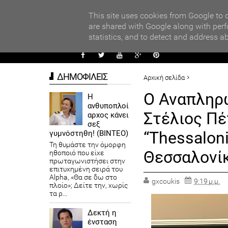
PARADI
ors
This site uses cookies from Google to d
are shared with Google along with perf
statistics, and to detect and address a
ΑΥΤΟΔ
ΔΗΜΟΦΙΛΕΙΣ
Αρχική σελίδα
ΠΟΛΙΤΙΚΗ
Ο Αναπληρ
Η
ανθυποπλοί
Ο Αναπληρωτής Υπουργός Εσω
Στέλιος Πέ
αρχος κάνει
Summit”, στη Θεσσαλονίκη
σεξ
“Thessaloni
γυμνόστηθη! (ΒΙΝΤΕΟ)
Τη θυμάστε την όμορφη
Θεσσαλονί
ηθοποιό που είχε
πρωταγωνιστήσει στην
επιτυχημένη σειρά του
Alpha, «Θα σε δω στο
gxcoukis
9:19 μ.μ.
πλοίο»; Δείτε την, χωρίς
τα ρ...
Δεκτή η
ένσταση