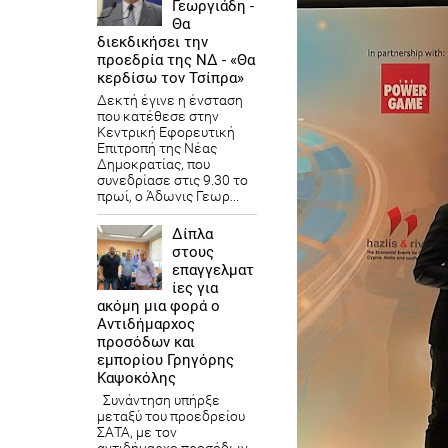
Γεωργιάδη -
Θα
διεκδικήσει την
προεδρία της ΝΔ - «Θα
κερδίσω τον Τσίπρα»
Δεκτή έγινε η ένσταση
που κατέθεσε στην
Κεντρική Εφορευτική
Επιτροπή της Νέας
Δημοκρατίας, που
συνεδρίασε στις 9.30 το
πρωί, ο Άδωνις Γεωρ...
Δίπλα
στους
επαγγελματ
ίες για
ακόμη μια φορά ο
Αντιδήμαρχος
προσόδων και
εμπορίου Γρηγόρης
Καψοκόλης
Συνάντηση υπήρξε
μεταξύ του προεδρείου
ΣΑΤΑ, με τον