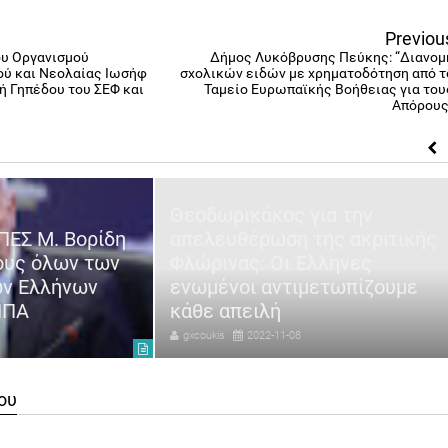
Previou
ου Οργανισμού
Δήμος Λυκόβρυσης Πεύκης: “Διανομ
ού και Νεολαίας Ιωσήφ
σχολικών ειδών με χρηματοδότηση από τ
ή Γηπέδου του ΣΕΦ και
Ταμείο Ευρωπαϊκής Βοήθειας για του
Απόρους
Θεοδωρικάκος για την
ΠΕΣ Μ. Βορίδη
απελευθέρωση της ακριτικής
ους όλων των
Φλώρινας: Οι Έλληνες
ων Ελλήνων
ενωμένοι αντιμετωπίζουμε
ΗΠΑ
κάθε απειλή
gxcoukis
2022-11-08
ου