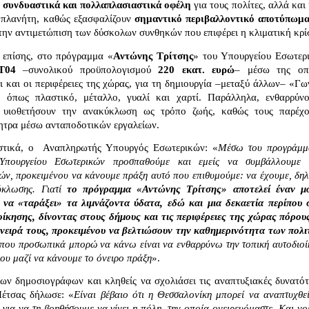
ε συνδυαστικά και πολλαπλασιαστικά οφέλη
 για τους πολίτες, αλλά και 
ν πλανήτη, καθώς εξασφαλίζουν 
σημαντικό περιβαλλοντικό αποτύπωμ
ην αντιμετώπιση των δύσκολων συνθηκών που επιφέρει η κλιματική κρί
 επίσης, στο πρόγραμμα «
Αντώνης Τρίτσης
» του Υπουργείου Εσωτερι
Τ04
 –συνολικού προϋπολογισμού 
220 εκατ. ευρώ
– μέσω της οπο
 και οι περιφέρειες της χώρας, για τη δημιουργία –μεταξύ άλλων– «Γων
όπως πλαστικό, μέταλλο, γυαλί και χαρτί. Παράλληλα, ενθαρρύνον
 υιοθετήσουν την ανακύκλωση ως τρόπο ζωής, καθώς τους παρέχον
ητρα μέσω ανταποδοτικών εργαλείων.
στικά, ο  Αναπληρωτής Υπουργός Εσωτερικών: «
Μέσω του προγράμμα
Υπουργείου Εσωτερικών προσπαθούμε και εμείς να συμβάλλουμε σ
ών, προκειμένου να κάνουμε πράξη αυτό που επιθυμούμε: να έχουμε, δηλα
κλωσης. Γιατί 
το πρόγραμμα «Αντώνης Τρίτσης» αποτελεί έναν μο
 να «ταράξει» τα λιμνάζοντα ύδατα, εδώ και μια δεκαετία περίπου σ
ίκησης, δίνοντας στους δήμους και τις περιφέρειες της χώρας πόρους 
νειρά τους, προκειμένου να βελτιώσουν την καθημερινότητα των πολ
 που προσωπικά μπορώ να κάνω είναι να ενθαρρύνω την τοπική αυτοδιοίκ
νου μαζί να κάνουμε το όνειρο πράξη
». 
ν δημοσιογράφων και κληθείς να σχολιάσει τις αναπτυξιακές δυνατότη
Πέτσας δήλωσε: «
Είναι βέβαιο ότι η Θεσσαλονίκη μπορεί να αναπτυχθεί.
 για να τη βοηθήσουμε να γίνει η πόλη, την οποία ονειρευόμαστε. Και νο