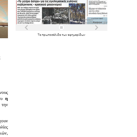
Τα
πρωτοσέλιδα
των
εφημερίδων
 
ους 
ου 
η 
την 
ουν 
ίες 
ών, 