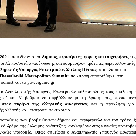
2021
, που δίνονται σε 
δήμους
, 
περιφέρειες
, 
φορείς 
και 
επιχειρήσεις 
της
 υψηλά ποσοστά ανακύκλωσης και εφαρμόζουν πρότυπες περιβαλλοντικές 
ληρωτής Υπουργός Εσωτερικών, Στέλιος Πέτσας
, στο πλαίσιο του 
Thessaloniki Metropolitan Summit
” που πραγματοποιήθηκε, στη 
nomist και το powergame.gr.
, ο Αναπληρωτής Υπουργός Εσωτερικών κάλεσε όλους τους εμπλεκόμεν
ης α’ και β’ βαθμού να συμβάλλουν με τη δράση τους, προκειμέν
στον πυρήνα της ελληνικής οικογένειας
 και η πρόκληση για 
ής αλλαγής να μετατραπεί σε ευκαιρία.
οσπάθειες των βραβευθέντων δήμων και περιφερειών για τον τρόπο έχ
ικό δρόμο της βιώσιμης ανάπτυξης, αναλαμβάνοντας γενναίες πρωτοβουλ
αγκαίες υποδομές. Όπως σημείωσε ο Αναπληρωτής Υπουργός Εσωτερικ