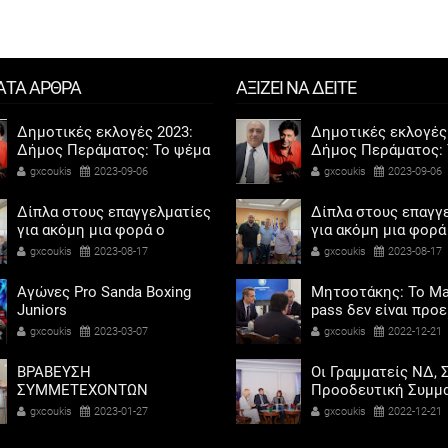
ΑΤΑ ΑΡΘΡΑ
ΑΞΙΖΕΙ ΝΑ ΔΕΙΤΕ
Δημοτικές εκλογές 2023:
Δημοτικές εκλογές
Δήμος Περάματος: Το ψέμα
Δήμος Περάματος: 
τελικά έχει κοντά ποδάρια
τελικά έχει κοντά 
gxcoukis
2023-09-06
gxcoukis
2023-09-06
Δίπλα στους επαγγελματίες
Δίπλα στους επαγγ
για ακόμη μια φορά ο
για ακόμη μια φορά
Αντιδήμαρχος προσόδων
Αντιδήμαρχος προ
gxcoukis
2023-08-17
gxcoukis
2023-08-17
και εμπορίου Γρηγόρης
και εμπορίου Γρηγ
Καψοκόλης
Καψοκόλης
Αγώνες Pro Sanda Boxing
Μητσοτάκης: Το Ma
Juniors
pass δεν είναι προ
αντίδωρο - Ενοχλήθ
gxcoukis
2023-03-07
gxcoukis
2022-12-21
αριστεροί του χαβι
ΒΡΑΒΕΥΣΗ
Οι Γραμματείς ΝΔ, Σ
ΣΥΜΜΕΤΕΧΟΝΤΩΝ
Προοδευτική Συμμα
ΣΧΟΛΕΙΩΝ ΣΤΟΝ ΤΟΠΙΚΟ
ΠΑΣΟΚ - Κίνημα Αλ
gxcoukis
2023-01-27
gxcoukis
2022-12-21
ΔΙΑΓΩΝΙΣΜΟ ΠΕΙΡΑΜΑΤΩΝ
«μαζί» για τη συμμ
ΦΥΣΙΚΩΝ ΕΠΙΣΤΗΜΩΝ
των γυναικών στην