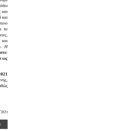
σοι 
 και 
 και 
ινο 
 το 
ες, 
και 
. Η 
τε: 
 ως 
021
ης, 
θώς 
ΤΙΚΗ
e