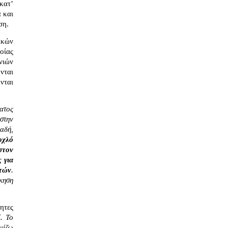
κατ’ 
α
 και 
ση.
κών 
ίας 
ιών 
ται 
ται 
τος 
την 
δή, 
χλό 
τον 
για 
ιτών
. 
ηση 
τες 
 Το 
μίζω 