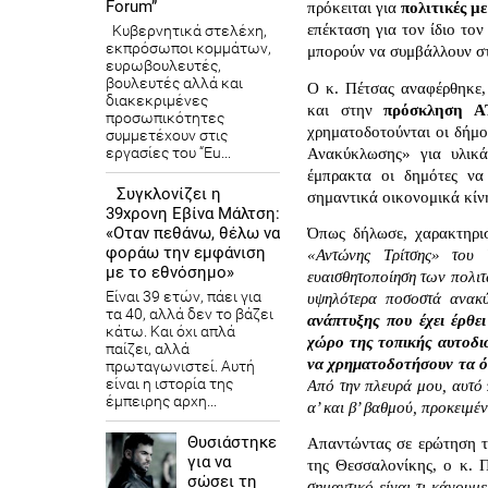
Forum”
πρόκειται για 
πολιτικές μ
επέκταση για τον ίδιο το
Κυβερνητικά στελέχη,
εκπρόσωποι κομμάτων,
μπορούν να συμβάλλουν στ
ευρωβουλευτές,
βουλευτές αλλά και
Ο κ. Πέτσας αναφέρθηκε,
διακεκριμένες
και στην 
πρόσκληση Α
προσωπικότητες
χρηματοδοτούνται οι δήμοι
συμμετέχουν στις
εργασίες του “Eu...
Ανακύκλωσης» για υλικά 
έμπρακτα οι δημότες να
Συγκλονίζει η
σημαντικά οικονομικά κίν
39χρονη Εβίνα Μάλτση:
«Οταν πεθάνω, θέλω να
Όπως δήλωσε, χαρακτηρι
φοράω την εμφάνιση
«Αντώνης Τρίτσης» του 
με το εθνόσημο»
ευαισθητοποίηση των πολιτ
Είναι 39 ετών, πάει για
υψηλότερα ποσοστά ανακύ
τα 40, αλλά δεν το βάζει
ανάπτυξης που έχει έρθει
κάτω. Και όχι απλά
χώρο της τοπικής αυτοδιο
παίζει, αλλά
να χρηματοδοτήσουν τα ό
πρωταγωνιστεί. Αυτή
είναι η ιστορία της
Από την πλευρά μου, αυτό
έμπειρης αρχη...
α’ και β’ βαθμού, προκειμέ
Θυσιάστηκε
Απαντώντας σε ερώτηση τω
για να
της Θεσσαλονίκης, ο κ. 
σώσει τη
σημαντικό είναι τι κάνουμε