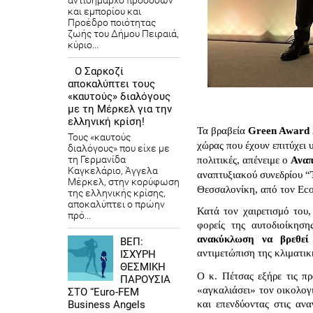
αντιδήμαρχο προσόδων
και εμπορίου και
Προέδρο ποιότητας
ζωής του Δήμου Πειραιά,
κύριο...
Ο Σαρκοζί
αποκαλύπτει τους
«καυτούς» διαλόγους
με τη Μέρκελ για την
ελληνική κρίση!
Τα βραβεία 
Green Award 
Τους «καυτούς
χώρας που έχουν επιτύχει
διαλόγους» που είχε με
τη Γερμανίδα
πολιτικές, απένειμε ο 
Αναπ
Καγκελάριο, Άγγελα
αναπτυξιακού συνεδρίου “
Μέρκελ, στην κορύφωση
Θεσσαλονίκη, από τον Eco
της ελληνικής κρίσης,
αποκαλύπτει ο πρώην
Κατά τον χαιρετισμό του
πρό...
φορείς της αυτοδιοίκησ
ανακύκλωση να βρεθεί 
ΒΕΠ:
αντιμετώπιση της κλιματικ
ΙΣΧΥΡΗ
ΘΕΣΜΙΚΗ
Ο κ. Πέτσας εξήρε τις πρ
ΠΑΡΟΥΣΙΑ
«αγκαλιάσει» τον οικολογ
ΣΤΟ “Euro-FEM
Business Angels
και επενδύοντας στις αν