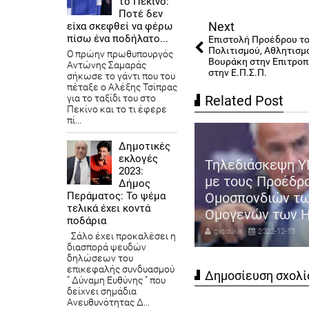
το Πεκίνο:
Ποτέ δεν
Next
είχα σκεφθεί να φέρω
πίσω ένα ποδήλατο...
Επιστολή Προέδρου τ
Πολιτισμού, Αθλητισμ
Ο πρώην πρωθυπουργός
Βουράκη στην Επιτροπ
Αντώνης Σαμαράς
στην Ε.Π.Σ.Π.
σήκωσε το γάντι που του
πέταξε ο Αλέξης Τσίπρας
Related Post
για το ταξίδι του στο
Πεκίνο και το τι έφερε
πί...
Δημοτικές
εκλογές
Τηλεδιάσκεψη Υ
2023:
 Βορίδης: Έτσι θα εφαρμοστεί
με τους Προέδρ
Δήμος
αναμορφωμένη αξιολόγηση
Ομοσπονδιών τ
Περάματος: Το ψέμα
τελικά έχει κοντά
ν Δημοσίων υπαλλήλων
Ομογενών των 
ποδάρια
coukis
2022-12-13
gxcoukis
2022-12-13
Σάλο έχει προκαλέσει η
διασπορά ψευδών
δηλώσεων του
επικεφαλής συνδυασμού
Δημοσίευση σχολί
" Δύναμη Ευθύνης " που
δείχνει σημάδια
Ανευθυνότητας Δ...