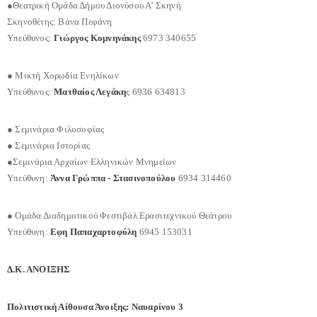
●Θεατρική Ομάδα Δήμου Διονύσου Α’ Σκηνή
Σκηνοθέτης: Βάνα Πεφάνη
Υπεύθυνος:
Γιώργος Κομνηνάκης
6973 340655
● Μικτή Χορωδία Ενηλίκων
Υπεύθυνος:
Ματθαίος Λεγάκη
ς 6936 634813
● Σεμινάρια Φιλοσοφίας
● Σεμινάρια Ιστορίας
●Σεμινάρια Αρχαίων Ελληνικών Μνημείων
Υπεύθυνη:
Άννα Γρώππα - Στασινοπούλου
6934 314460
● Ομάδα Διαδημοτικού Φεστιβάλ Ερασιτεχνικού Θεάτρου
Υπεύθυνη:
Εφη Παπαχαρτοφύλη
6945 153031
Δ.Κ. ΑΝΟΙΞΗΣ
Πολιτιστική Αίθουσα Άνοιξης: Ναυαρίνου 3