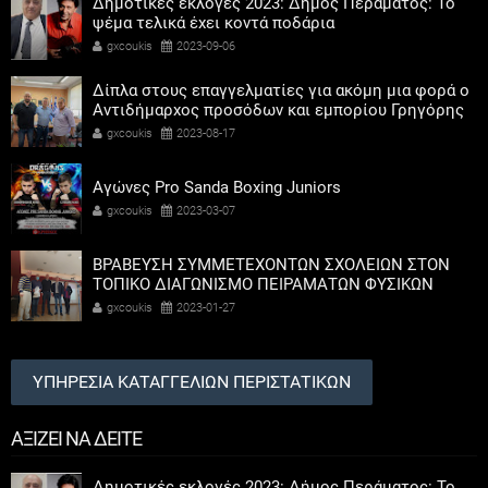
Δημοτικές εκλογές 2023: Δήμος Περάματος: Το
ψέμα τελικά έχει κοντά ποδάρια
gxcoukis
2023-09-06
Δίπλα στους επαγγελματίες για ακόμη μια φορά ο
Αντιδήμαρχος προσόδων και εμπορίου Γρηγόρης
Καψοκόλης
gxcoukis
2023-08-17
Αγώνες Pro Sanda Boxing Juniors
gxcoukis
2023-03-07
ΒΡΑΒΕΥΣΗ ΣΥΜΜΕΤΕΧΟΝΤΩΝ ΣΧΟΛΕΙΩΝ ΣΤΟΝ
ΤΟΠΙΚΟ ΔΙΑΓΩΝΙΣΜΟ ΠΕΙΡΑΜΑΤΩΝ ΦΥΣΙΚΩΝ
ΕΠΙΣΤΗΜΩΝ
gxcoukis
2023-01-27
ΥΠΗΡΕΣΙΑ ΚΑΤΑΓΓΕΛΙΩΝ ΠΕΡΙΣΤΑΤΙΚΩΝ
ΑΞΙΖΕΙ ΝΑ ΔΕΙΤΕ
Δημοτικές εκλογές 2023: Δήμος Περάματος: Το