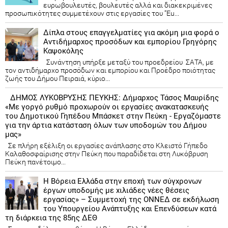
ευρωβουλευτές, βουλευτές αλλά και διακεκριμένες
προσωπικότητες συμμετέχουν στις εργασίες του “Eu...
Δίπλα στους επαγγελματίες για ακόμη μια φορά ο
Αντιδήμαρχος προσόδων και εμπορίου Γρηγόρης
Καψοκόλης
Συνάντηση υπήρξε μεταξύ του προεδρείου ΣΑΤΑ, με
τον αντιδήμαρχο προσόδων και εμπορίου και Προέδρο ποιότητας
ζωής του Δήμου Πειραιά, κύριο...
ΔΗΜΟΣ ΛΥΚΟΒΡΥΣΗΣ ΠΕΥΚΗΣ: Δήμαρχος Τάσος Μαυρίδης
«Με γοργό ρυθμό προχωρούν οι εργασίες ανακατασκευής
του Δημοτικού Γηπέδου Μπάσκετ στην Πεύκη - Εργαζόμαστε
για την άρτια κατάσταση όλων των υποδομών του Δήμου
μας»
Σε πλήρη εξέλιξη οι εργασίες ανάπλασης στο Κλειστό Γήπεδο
Καλαθοσφαίρισης στην Πεύκη που παραδίδεται στη Λυκόβρυση
Πεύκη πανέτοιμο...
Η Βόρεια Ελλάδα στην εποχή των σύγχρονων
έργων υποδομής με χιλιάδες νέες θέσεις
εργασίας» – Συμμετοχή της ΟΝΝΕΔ σε εκδήλωση
του Υπουργείου Ανάπτυξης και Επενδύσεων κατά
τη διάρκεια της 85ης ΔΕΘ