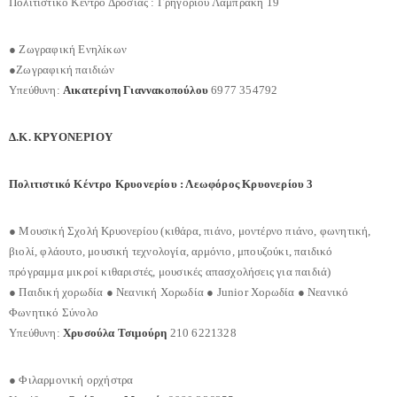
Πολιτιστικό Κέντρο Δροσιάς : Γρηγορίου Λαμπράκη 19
● Ζωγραφική Ενηλίκων
●Ζωγραφική παιδιών
Υπεύθυνη:
Αικατερίνη Γιαννακοπούλου
6977 354792
Δ.Κ. ΚΡΥΟΝΕΡΙΟΥ
Πολιτιστικό Κέντρο Κρυονερίου : Λεωφόρος Κρυονερίου 3
● Μουσική Σχολή Κρυονερίου (κιθάρα, πιάνο, μοντέρνο πιάνο, φωνητική,
βιολί, φλάουτο, μουσική τεχνολογία, αρμόνιο, μπουζούκι, παιδικό
πρόγραμμα μικροί κιθαριστές, μουσικές απασχολήσεις για παιδιά)
● Παιδική χορωδία ● Νεανική Χορωδία ● Junior Χορωδία ● Νεανικό
Φωνητικό Σύνολο
Υπεύθυνη:
Χρυσούλα Τσιμούρη
210 6221328
● Φιλαρμονική ορχήστρα