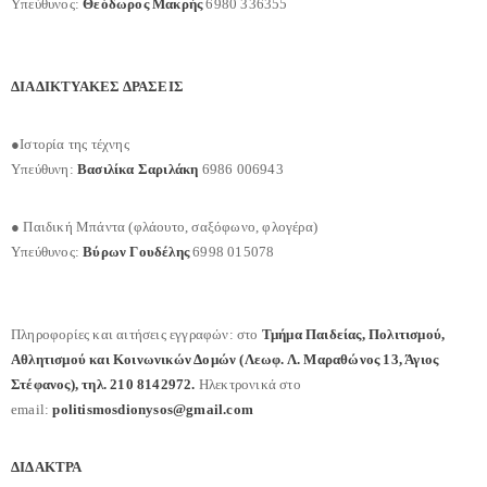
Υπεύθυνος:
Θεόδωρος Μακρής
6980 336355
ΔΙΑΔΙΚΤΥΑΚΕΣ ΔΡΑΣΕΙΣ
●Ιστορία της τέχνης
Υπεύθυνη:
Βασιλίκα Σαριλάκη
6986 006943
● Παιδική Μπάντα (φλάουτο, σαξόφωνο, φλογέρα)
Υπεύθυνος:
Βύρων Γουδέλης
6998 015078
Πληροφορίες και αιτήσεις εγγραφών: στο
Τμήμα Παιδείας, Πολιτισμού,
Αθλητισμού και Κοινωνικών Δομών (Λεωφ. Λ. Μαραθώνος 13, Άγιος
Στέφανος), τηλ. 210 8142972.
Ηλεκτρονικά στο
email:
politismosdionysos@
gmail.com
ΔΙΔΑΚΤΡΑ