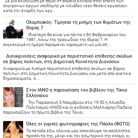
Σε μια εκδήλωση με θέμα «Η Βόρεια Ελλάδα στην εποχή των
σύγχρονων έργων υποδομής με χιλιάδες νέες θέσεις εργασίας»
κατά την έναρξη των εργ...
Ολυμπιακός: Τίμησαν τη μνήμη των θυμάτων της
Θύρας 7
Ιδιαίτερη θα είναι για πάντα η 8η Φεβρουαρίου του
1981, λόγω της τραγωδίας της Θύρας 7. Η
συγκεκριμένη ημέρα παραμένει χαραγμένη ως μία απ...
Διευκρινίσεις αναφορικά με περιστατικό επίθεσης σκύλων
σε βάρος πολιτών, στη Δημοτική Κοινότητα Διονύσου
Αναφορικά με λυπηρό περιστατικό επίθεσης σκύλων σε βάρος
πολιτών στη Δημοτική Κοινότητα Διονύσου, και μετά από σχετικά
δημοσιεύματα, ο ...
Στον ΙΑΝΟ η παρουσίαση του βιβλίου της Τάνια
Ελληναίου
Την Παρασκευή 5 Νοεμβρίου στις 19:30 η Αλυσίδα
Πολιτισμού IANOS και οι εκδόσεις Μαλλιάρης-Παιδεία
παρουσιάζουν το πρώτο βιβλίο της Τάνια...
Όλες οι γυμνές φωτογραφίες της Πάολα (ΦΩΤΟ)
Τα πέταξε έξω όλα και μας αποκάλυψε τα ασύλληπτα
προσόντα της, μέχρι και τον εσωτερικό της κόσμο, κι