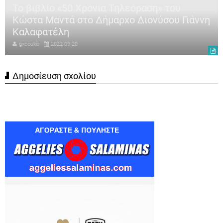
Το βιβλίο «50 Χρόνια Τηλεόραση» του
Κώστα Μαντά στο Δήμαρχο Διονύσου Γιάννη
Καλαφατέλη
gxcoukis
2022-09-20
Δημοσίευση σχολίου