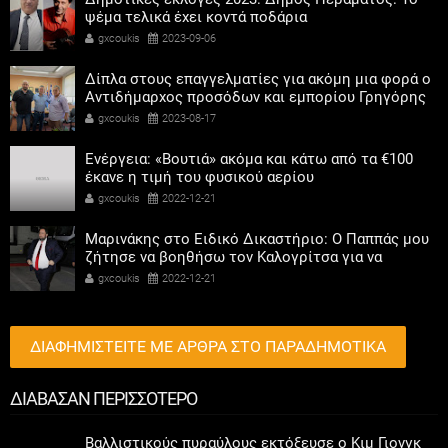
ψέμα τελικά έχει κοντά ποδάρια
gxcoukis
2023-09-06
Δίπλα στους επαγγελματίες για ακόμη μια φορά ο
Αντιδήμαρχος προσόδων και εμπορίου Γρηγόρης
Καψοκόλης
gxcoukis
2023-08-17
Ενέργεια: «Βουτιά» ακόμα και κάτω από τα €100
έκανε η τιμή του φυσικού αερίου
gxcoukis
2022-12-21
Μαρινάκης στο Ειδικό Δικαστήριο: Ο Παππάς μου
ζήτησε να βοηθήσω τον Καλογρίτσα για να
αποκτήσει σταθμό ο ΣΥΡΙΖΑ
gxcoukis
2022-12-21
ΔΙΑΦΗΜΙΣΤΕΙΤΕ ΜΕ ΑΡΘΡΑ ΣΤΟ ΠΑΡΑΔΗΜΟΤΙΚΑ
ΔΙΑΒΑΣΑΝ ΠΕΡΙΣΣΟΤΕΡΟ
Βαλλιστικούς πυραύλους εκτόξευσε ο Κιμ Γιονγκ