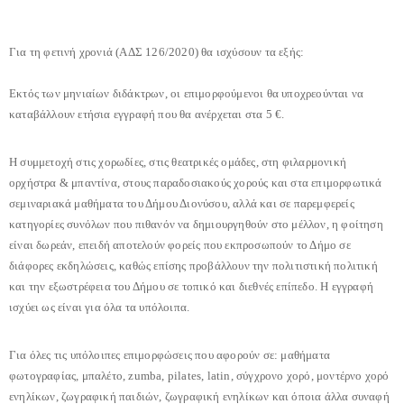
Για τη φετινή χρονιά (ΑΔΣ 126/2020) θα ισχύσουν τα εξής:
Εκτός των μηνιαίων διδάκτρων, οι επιμορφούμενοι θα υποχρεούνται να
καταβάλλουν ετήσια εγγραφή που θα ανέρχεται στα 5 €.
Η συμμετοχή στις χορωδίες, στις θεατρικές ομάδες, στη φιλαρμονική
ορχήστρα & μπαντίνα, στους παραδοσιακούς χορούς και στα επιμορφωτικά
σεμιναριακά μαθήματα του Δήμου Διονύσου, αλλά και σε παρεμφερείς
κατηγορίες συνόλων που πιθανόν να δημιουργηθούν στο μέλλον, η φοίτηση
είναι δωρεάν, επειδή αποτελούν φορείς που εκπροσωπούν το Δήμο σε
διάφορες εκδηλώσεις, καθώς επίσης προβάλλουν την πολιτιστική πολιτική
και την εξωστρέφεια του Δήμου σε τοπικό και διεθνές επίπεδο. Η εγγραφή
ισχύει ως είναι για όλα τα υπόλοιπα.
Για όλες τις υπόλοιπες επιμορφώσεις που αφορούν σε: μαθήματα
φωτογραφίας, μπαλέτο, zumba, pilates, latin, σύγχρονο χορό, μοντέρνο χορό
ενηλίκων, ζωγραφική παιδιών, ζωγραφική ενηλίκων και όποια άλλα συναφή