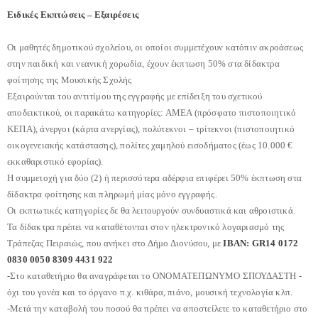
Ειδικές Εκπτώσεις – Εξαιρέσεις
Οι μαθητές δημοτικού σχολείου, οι οποίοι συμμετέχουν κατόπιν ακροάσεως
στην παιδική και νεανική χορωδία, έχουν έκπτωση 50% στα δίδακτρα
φοίτησης της Μουσικής Σχολής
Εξαιρούνται του αντιτίμου της εγγραφής με επίδειξη του σχετικού
αποδεικτικού, οι παρακάτω κατηγορίες: ΑΜΕΑ (πρόσφατο πιστοποιητικό
ΚΕΠΑ), άνεργοι (κάρτα ανεργίας), πολύτεκνοι – τρίτεκνοι (πιστοποιητικό
οικογενειακής κατάστασης), πολίτες χαμηλού εισοδήματος (έως 10.000 €
εκκαθαριστικό εφορίας).
Η συμμετοχή για δύο (2) ή περισσότερα αδέρφια επιφέρει 50% έκπτωση στα
δίδακτρα φοίτησης και πληρωμή μίας μόνο εγγραφής.
Οι εκπτωτικές κατηγορίες δε θα λειτουργούν συνδυαστικά και αθροιστικά.
Τα δίδακτρα πρέπει να καταθέτονται στον ηλεκτρονικό λογαριασμό της
Τράπεζας Πειραιώς, που ανήκει στο Δήμο Διονύσου, με
ΙΒΑΝ: GR14 0172
0830 0050 8309 4431 922
-Στο καταθετήριο θα αναγράφεται το ΟΝΟΜΑΤΕΠΩΝΥΜΟ ΣΠΟΥΔΑΣΤΗ -
όχι του γονέα και το όργανο π.χ. κιθάρα, πιάνο, μουσική τεχνολογία κλπ.
-Μετά την καταβολή του ποσού θα πρέπει να αποστείλετε το καταθετήριο στο