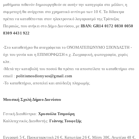
μαθήματα πιθανόν δημιουργηθούν σε αυτήν την κατηγορία στο μέλλον, η
συμμετοχή θα ανέρχεται στο χρηματικό αντίτιμο των 10 €. Τα δίδακτρα
πρέπει να καταθέτονται στον ηλεκτρονικό λογαριασμό της Τράπεζας
Πειραιώς, που ανήκει στο Δήμο Διονύσου, με
ΙΒΑΝ: GR14 0172 0830 0050
8309 4431 922
-Στο καταθετήριο θα αναγράφεται το ΟΝΟΜΑΤΕΠΩΝΥΜΟ ΣΠΟΥΔΑΣΤΗ -
όχι του γονέα και η ΕΠΙΜΟΡΦΩΣΗ π.χ. Ζωγραφική, φωτογραφία, χορός
κλπ.
-Μετά την καταβολή του ποσού θα πρέπει να αποστείλετε το καταθετήριο στο
email :
politismosdionysos@gmail.com
-Το καταθετήριο, αποτελεί και απόδειξη πληρωμής.
Μουσική Σχολή Δήμου Διονύσου
Γενική Διευθύντρια:
Χρυσούλα Τσιμούρη
Καλλιτεχνικός Διευθυντής:
Γιάννης Τουφεξής
Εγγραφή 5 €, Προκαταρκτική 26 €, Κατωτέρα 26 €, Μέση 38€, Ανωτέρα 48 €,