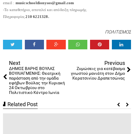
email :
musicschooldionysos@gmail.
com
-Το καταθετήριο, αποτελεί και απόδειξη πληρωμής.
Πληροφορίες
210 6221328.
ΠΟΛΙΤΙΣΜΟΣ
Tweet
Share
Share
Share
Share
Share
0
Next
Previous
ΔΗΜΟΣ ΒΑΡΗΣ ΒΟΥΛΑΣ
Ζυμώσεις για κατέβασμα
ΒΟΥΛΙΑΓΜΕΝΗΣ: Θεατρική
γνωστού μανιάτη στον Δήμο
παράσταση από την οµάδα
Κερατσινίου Δραπετσώνας
εφήβων Βούλας την Κυριακή
24 Οκτωβρίου στο
Πολιτιστικό Κέντρο Ιωνία
Related Post