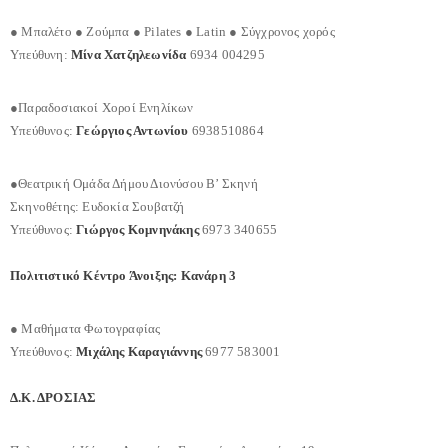
● Μπαλέτο ● Ζούμπα ● Pilates ● Latin ● Σύγχρονος χορός
Υπεύθυνη:
Μίνα Χατζηλεωνίδα
6934 004295
●Παραδοσιακοί Xοροί Ενηλίκων
Υπεύθυνος:
Γεώργιος Αντωνίου
6938510864
●Θεατρική Ομάδα Δήμου Διονύσου Β’ Σκηνή
Σκηνοθέτης: Ευδοκία Σουβατζή
Υπεύθυνος:
Γιώργος Κομνηνάκης
6973 340655
Πολιτιστικό Κέντρο Άνοιξης: Κανάρη 3
● Μαθήματα Φωτογραφίας
Υπεύθυνος:
Μιχάλης Καραγιάννης
6977 583001
Δ.Κ. ΔΡΟΣΙΑΣ