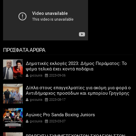
ΠΡΟΣΦΑΤΑ ΑΡΘΡΑ
Δημοτικές εκλογές 2023: Δήμος Περάματος: Το
ψέμα τελικά έχει κοντά ποδάρια
gxcoukis
2023-09-06
Δίπλα στους επαγγελματίες για ακόμη μια φορά ο
Αντιδήμαρχος προσόδων και εμπορίου Γρηγόρης
Καψοκόλης
gxcoukis
2023-08-17
Αγώνες Pro Sanda Boxing Juniors
gxcoukis
2023-03-07