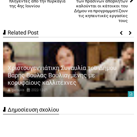
πληγέντες από την πυρκαγιά
των πράσινων αποβλήτων
της 4ης Ιουνίου
καλούνται οι κάτοικοι του
Δήμου να προγραμματίζουν
τις κηπευτικές εργασίες
τους
Related Post
Χριστουγεννιάτικη Συναυλία του Δήμου
Βάρης Βούλας Βουλιαγμένης με
κορυφαίους καλλιτέχνες
gxcoukis
2022-12-21
Δημοσίευση σχολίου