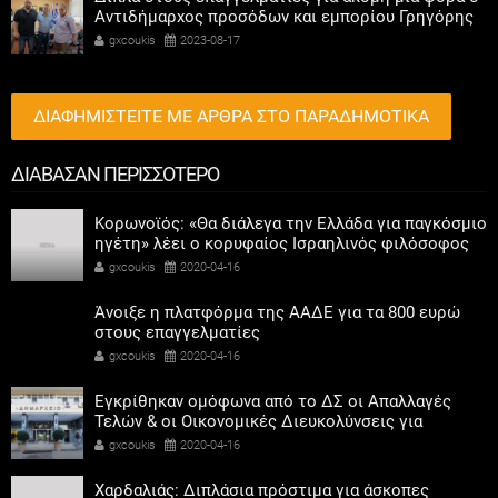
Αντιδήμαρχος προσόδων και εμπορίου Γρηγόρης
Καψοκόλης
gxcoukis
2023-08-17
ΔΙΑΦΗΜΙΣΤΕΙΤΕ ΜΕ ΑΡΘΡΑ ΣΤΟ ΠΑΡΑΔΗΜΟΤΙΚΑ
ΔΙΑΒΑΣΑΝ ΠΕΡΙΣΣΟΤΕΡΟ
Κορωνοϊός: «Θα διάλεγα την Ελλάδα για παγκόσμιο
ηγέτη» λέει ο κορυφαίος Ισραηλινός φιλόσοφος
Χαράρι
gxcoukis
2020-04-16
Άνοιξε η πλατφόρμα της ΑΑΔΕ για τα 800 ευρώ
στους επαγγελματίες
gxcoukis
2020-04-16
Εγκρίθηκαν ομόφωνα από το ΔΣ οι Απαλλαγές
Τελών & οι Οικονομικές Διευκολύνσεις για
Δημότες & Επαγγελματίες
gxcoukis
2020-04-16
Χαρδαλιάς: Διπλάσια πρόστιμα για άσκοπες