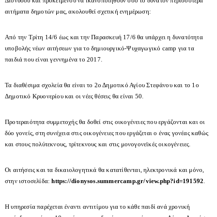
Διονύσου και προκειμένου να ικανοποιηθούν όσο το δυνατόν περισσότερα
αιτήματα δημοτών μας, ακολουθεί σχετική ενημέρωση:
Από την Τρίτη 14/6 έως και την Παρασκευή 17/6 θα υπάρχει η δυνατότητα
υποβολής νέων αιτήσεων για το δημιουργικό-Ψυχαγωγικό camp για τα
παιδιά που είναι γεννημένα το 2017.
Τα διαθέσιμα σχολεία θα είναι το 2ο Δημοτικό Αγίου Στεφάνου και το 1ο
Δημοτικό Κρυονερίου και οι νέες θέσεις θα είναι 50.
Προτεραιότητα συμμετοχής θα δοθεί στις οικογένειες που εργάζονται και οι
δύο γονείς, στη συνέχεια στις οικογένειες που εργάζεται ο ένας γονέας καθώς
και στους πολύτεκνους, τρίτεκνους και στις μονογονεϊκές οικογένειες.
Οι αιτήσεις και τα δικαιολογητικά θα κατατίθενται, ηλεκτρονικά και μόνο,
στην ιστοσελίδα:
https://dionysos.
summercamp.gr/view.php?id=
191592
.
Η υπηρεσία παρέχεται έναντι αντιτίμου για το κάθε παιδί ανά χρονική