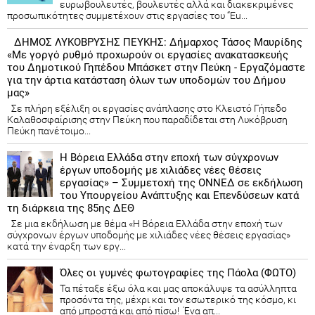
ευρωβουλευτές, βουλευτές αλλά και διακεκριμένες
προσωπικότητες συμμετέχουν στις εργασίες του “Eu...
ΔΗΜΟΣ ΛΥΚΟΒΡΥΣΗΣ ΠΕΥΚΗΣ: Δήμαρχος Τάσος Μαυρίδης
«Με γοργό ρυθμό προχωρούν οι εργασίες ανακατασκευής
του Δημοτικού Γηπέδου Μπάσκετ στην Πεύκη - Εργαζόμαστε
για την άρτια κατάσταση όλων των υποδομών του Δήμου
μας»
Σε πλήρη εξέλιξη οι εργασίες ανάπλασης στο Κλειστό Γήπεδο
Καλαθοσφαίρισης στην Πεύκη που παραδίδεται στη Λυκόβρυση
Πεύκη πανέτοιμο...
Η Βόρεια Ελλάδα στην εποχή των σύγχρονων
έργων υποδομής με χιλιάδες νέες θέσεις
εργασίας» – Συμμετοχή της ΟΝΝΕΔ σε εκδήλωση
του Υπουργείου Ανάπτυξης και Επενδύσεων κατά
τη διάρκεια της 85ης ΔΕΘ
Σε μια εκδήλωση με θέμα «Η Βόρεια Ελλάδα στην εποχή των
σύγχρονων έργων υποδομής με χιλιάδες νέες θέσεις εργασίας»
κατά την έναρξη των εργ...
Όλες οι γυμνές φωτογραφίες της Πάολα (ΦΩΤΟ)
Τα πέταξε έξω όλα και μας αποκάλυψε τα ασύλληπτα
προσόντα της, μέχρι και τον εσωτερικό της κόσμο, κι
από μπροστά και από πίσω! Ένα απ...