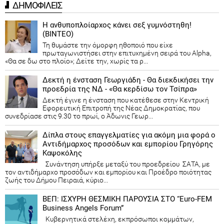
ΔΗΜΟΦΙΛΕΙΣ
Η ανθυποπλοίαρχος κάνει σεξ γυμνόστηθη!
(ΒΙΝΤΕΟ)
Τη θυμάστε την όμορφη ηθοποιό που είχε
πρωταγωνιστήσει στην επιτυχημένη σειρά του Alpha,
«Θα σε δω στο πλοίο»; Δείτε την, χωρίς τα ρ...
Δεκτή η ένσταση Γεωργιάδη - Θα διεκδικήσει την
προεδρία της ΝΔ - «Θα κερδίσω τον Τσίπρα»
Δεκτή έγινε η ένσταση που κατέθεσε στην Κεντρική
Εφορευτική Επιτροπή της Νέας Δημοκρατίας, που
συνεδρίασε στις 9.30 το πρωί, ο Άδωνις Γεωρ...
Δίπλα στους επαγγελματίες για ακόμη μια φορά ο
Αντιδήμαρχος προσόδων και εμπορίου Γρηγόρης
Καψοκόλης
Συνάντηση υπήρξε μεταξύ του προεδρείου ΣΑΤΑ, με
τον αντιδήμαρχο προσόδων και εμπορίου και Προέδρο ποιότητας
ζωής του Δήμου Πειραιά, κύριο...
ΒΕΠ: ΙΣΧΥΡΗ ΘΕΣΜΙΚΗ ΠΑΡΟΥΣΙΑ ΣΤΟ “Euro-FEM
Business Angels Forum”
Κυβερνητικά στελέχη, εκπρόσωποι κομμάτων,