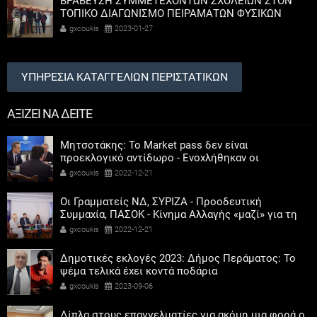
ΒΡΑΒΕΥΣΗ ΣΥΜΜΕΤΕΧΟΝΤΩΝ ΣΧΟΛΕΙΩΝ ΣΤΟΝ
ΤΟΠΙΚΟ ΔΙΑΓΩΝΙΣΜΟ ΠΕΙΡΑΜΑΤΩΝ ΦΥΣΙΚΩΝ
ΕΠΙΣΤΗΜΩΝ
gxcoukis
2023-01-27
ΥΠΗΡΕΣΙΑ ΚΑΤΑΓΓΕΛΙΩΝ ΠΕΡΙΣΤΑΤΙΚΩΝ
ΑΞΙΖΕΙ ΝΑ ΔΕΙΤΕ
Μητσοτάκης: Το Market pass δεν είναι
προεκλογικό αντίδωρο - Ενοχλήθηκαν οι
αριστεροί του χαβιαριού
gxcoukis
2022-12-21
Οι Γραμματείς ΝΔ, ΣΥΡΙΖΑ - Προοδευτική
Συμμαχία, ΠΑΣΟΚ - Κίνημα Αλλαγής «μαζί» για τη
συμμετοχή των γυναικών στην πολιτική
gxcoukis
2022-12-21
Δημοτικές εκλογές 2023: Δήμος Περάματος: Το
ψέμα τελικά έχει κοντά ποδάρια
gxcoukis
2023-09-06
Δίπλα στους επαγγελματίες για ακόμη μια φορά ο