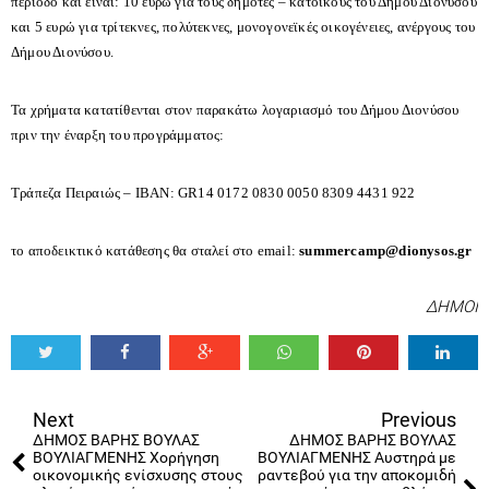
περίοδο και είναι: 10 ευρώ για τους δημότες – κατοίκους του Δήμου Διονύσου
και 5 ευρώ για τρίτεκνες, πολύτεκνες, μονογονεϊκές οικογένειες, ανέργους του
Δήμου Διονύσου.
Τα χρήματα κατατίθενται στον παρακάτω λογαριασμό του Δήμου Διονύσου
πριν την έναρξη του προγράμματος:
Τράπεζα Πειραιώς – IBAN: GR14 0172 0830 0050 8309 4431 922
το αποδεικτικό κατάθεσης θα σταλεί στο email:
summercamp@dionysos.gr
ΔΗΜΟΙ
Tweet
Share
Share
Share
Share
Share
0
Next
Previous
ΔΗΜΟΣ ΒΑΡΗΣ ΒΟΥΛΑΣ
ΔΗΜΟΣ ΒΑΡΗΣ ΒΟΥΛΑΣ
ΒΟΥΛΙΑΓΜΕΝΗΣ Χορήγηση
ΒΟΥΛΙΑΓΜΕΝΗΣ Αυστηρά με
οικονομικής ενίσχυσης στους
ραντεβού για την αποκομιδή