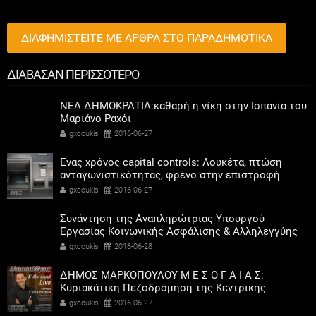
ΔΙΑΦΗΜΙΣΤΕΙΤΕ ΜΕ ΑΡΘΡΑ ΣΤΟ ΠΑΡΑΔΗΜΟΤΙΚΑ
ΔΙΑΒΑΣΑΝ ΠΕΡΙΣΣΟΤΕΡΟ
ΝΕΑ ΔΗΜΟΚΡΑΤΙΑ:καθαρή η νίκη στην Ισπανία του
Μαριάνο Ραχόι
gxcoukis
2016-06-27
Ενας χρόνος capital controls: Λουκέτα, πτώση
ανταγωνιστικότητας, φρένο στην επιστροφή
καταθέσεων
gxcoukis
2016-06-27
Συνάντηση της Αναπληρώτριας Υπουργού
Εργασίας Κοινωνικής Ασφάλισης & Αλληλεγγύης
κας Ράνιας Αντωνοπούλου με τους Δημάρχους των
gxcoukis
2016-06-28
38 Δήμων της Κεντρικής Μακεδονίας
ΔΗΜΟΣ ΜΑΡΚΟΠΟΥΛΟΥ Μ Ε Σ Ο Γ Α Ι Α Σ:
Κυριακάτικη Πεζοδρόμηση της Κεντρικής
Πλατείας Μαρκοπούλου, με τον Χάρη Παπασιδέρη!
gxcoukis
2016-06-27