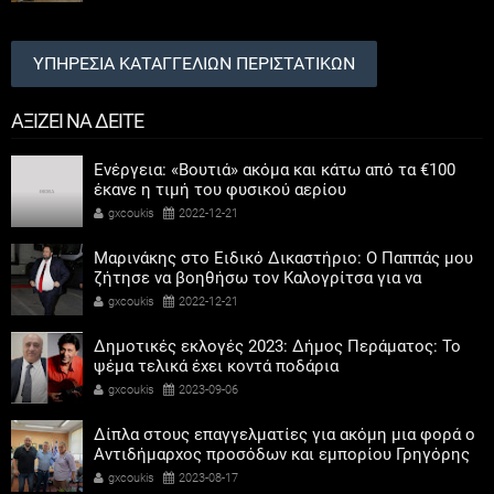
ΥΠΗΡΕΣΙΑ ΚΑΤΑΓΓΕΛΙΩΝ ΠΕΡΙΣΤΑΤΙΚΩΝ
ΑΞΙΖΕΙ ΝΑ ΔΕΙΤΕ
Ενέργεια: «Βουτιά» ακόμα και κάτω από τα €100
έκανε η τιμή του φυσικού αερίου
gxcoukis
2022-12-21
Μαρινάκης στο Ειδικό Δικαστήριο: Ο Παππάς μου
ζήτησε να βοηθήσω τον Καλογρίτσα για να
αποκτήσει σταθμό ο ΣΥΡΙΖΑ
gxcoukis
2022-12-21
Δημοτικές εκλογές 2023: Δήμος Περάματος: Το
ψέμα τελικά έχει κοντά ποδάρια
gxcoukis
2023-09-06
Δίπλα στους επαγγελματίες για ακόμη μια φορά ο
Αντιδήμαρχος προσόδων και εμπορίου Γρηγόρης
Καψοκόλης
gxcoukis
2023-08-17