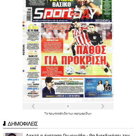
Τα
πρωτοσέλιδα
των
εφημερίδων
ΔΗΜΟΦΙΛΕΙΣ
Δεκτή η ένσταση Γεωργιάδη - Θα διεκδικήσει την