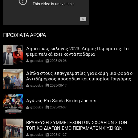
ΠΡΟΣΦΑΤΑ ΑΡΘΡΑ
Δημοτικές εκλογές 2023: Δήμος Περάματος: Το
ψέμα τελικά έχει κοντά ποδάρια
gxcoukis
2023-09-06
Δίπλα στους επαγγελματίες για ακόμη μια φορά ο
Αντιδήμαρχος προσόδων και εμπορίου Γρηγόρης
Καψοκόλης
gxcoukis
2023-08-17
Αγώνες Pro Sanda Boxing Juniors
gxcoukis
2023-03-07
ΒΡΑΒΕΥΣΗ ΣΥΜΜΕΤΕΧΟΝΤΩΝ ΣΧΟΛΕΙΩΝ ΣΤΟΝ
ΤΟΠΙΚΟ ΔΙΑΓΩΝΙΣΜΟ ΠΕΙΡΑΜΑΤΩΝ ΦΥΣΙΚΩΝ
ΕΠΙΣΤΗΜΩΝ
gxcoukis
2023-01-27