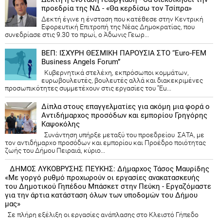
προεδρία της ΝΔ - «Θα κερδίσω τον Τσίπρα»
Δεκτή έγινε η ένσταση που κατέθεσε στην Κεντρική
Εφορευτική Επιτροπή της Νέας Δημοκρατίας, που
συνεδρίασε στις 9.30 το πρωί, ο Άδωνις Γεωρ...
ΒΕΠ: ΙΣΧΥΡΗ ΘΕΣΜΙΚΗ ΠΑΡΟΥΣΙΑ ΣΤΟ “Euro-FEM
Business Angels Forum”
Κυβερνητικά στελέχη, εκπρόσωποι κομμάτων,
ευρωβουλευτές, βουλευτές αλλά και διακεκριμένες
προσωπικότητες συμμετέχουν στις εργασίες του “Eu...
Δίπλα στους επαγγελματίες για ακόμη μια φορά ο
Αντιδήμαρχος προσόδων και εμπορίου Γρηγόρης
Καψοκόλης
Συνάντηση υπήρξε μεταξύ του προεδρείου ΣΑΤΑ, με
τον αντιδήμαρχο προσόδων και εμπορίου και Προέδρο ποιότητας
ζωής του Δήμου Πειραιά, κύριο...
ΔΗΜΟΣ ΛΥΚΟΒΡΥΣΗΣ ΠΕΥΚΗΣ: Δήμαρχος Τάσος Μαυρίδης
«Με γοργό ρυθμό προχωρούν οι εργασίες ανακατασκευής
του Δημοτικού Γηπέδου Μπάσκετ στην Πεύκη - Εργαζόμαστε
για την άρτια κατάσταση όλων των υποδομών του Δήμου
μας»
Σε πλήρη εξέλιξη οι εργασίες ανάπλασης στο Κλειστό Γήπεδο