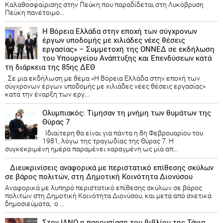
Καλαθοσφαίρισης στην Πεύκη που παραδίδεται στη Λυκόβρυση
Πεύκη πανέτοιμο...
Η Βόρεια Ελλάδα στην εποχή των σύγχρονων
έργων υποδομής με χιλιάδες νέες θέσεις
εργασίας» – Συμμετοχή της ΟΝΝΕΔ σε εκδήλωση
του Υπουργείου Ανάπτυξης και Επενδύσεων κατά
τη διάρκεια της 85ης ΔΕΘ
Σε μια εκδήλωση με θέμα «Η Βόρεια Ελλάδα στην εποχή των
σύγχρονων έργων υποδομής με χιλιάδες νέες θέσεις εργασίας»
κατά την έναρξη των εργ...
Ολυμπιακός: Τίμησαν τη μνήμη των θυμάτων της
Θύρας 7
Ιδιαίτερη θα είναι για πάντα η 8η Φεβρουαρίου του
1981, λόγω της τραγωδίας της Θύρας 7. Η
συγκεκριμένη ημέρα παραμένει χαραγμένη ως μία απ...
Διευκρινίσεις αναφορικά με περιστατικό επίθεσης σκύλων
σε βάρος πολιτών, στη Δημοτική Κοινότητα Διονύσου
Αναφορικά με λυπηρό περιστατικό επίθεσης σκύλων σε βάρος
πολιτών στη Δημοτική Κοινότητα Διονύσου, και μετά από σχετικά
δημοσιεύματα, ο ...
Στον ΙΑΝΟ η παρουσίαση του βιβλίου της Τάνια