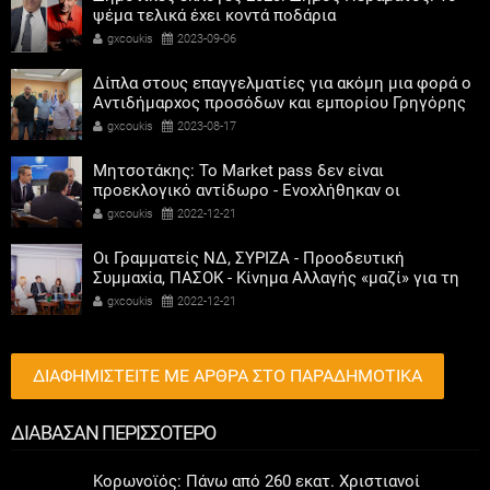
ψέμα τελικά έχει κοντά ποδάρια
gxcoukis
2023-09-06
Δίπλα στους επαγγελματίες για ακόμη μια φορά ο
Αντιδήμαρχος προσόδων και εμπορίου Γρηγόρης
Καψοκόλης
gxcoukis
2023-08-17
Μητσοτάκης: Το Market pass δεν είναι
προεκλογικό αντίδωρο - Ενοχλήθηκαν οι
αριστεροί του χαβιαριού
gxcoukis
2022-12-21
Οι Γραμματείς ΝΔ, ΣΥΡΙΖΑ - Προοδευτική
Συμμαχία, ΠΑΣΟΚ - Κίνημα Αλλαγής «μαζί» για τη
συμμετοχή των γυναικών στην πολιτική
gxcoukis
2022-12-21
ΔΙΑΦΗΜΙΣΤΕΙΤΕ ΜΕ ΑΡΘΡΑ ΣΤΟ ΠΑΡΑΔΗΜΟΤΙΚΑ
ΔΙΑΒΑΣΑΝ ΠΕΡΙΣΣΟΤΕΡΟ
Κορωνοϊός: Πάνω από 260 εκατ. Χριστιανοί