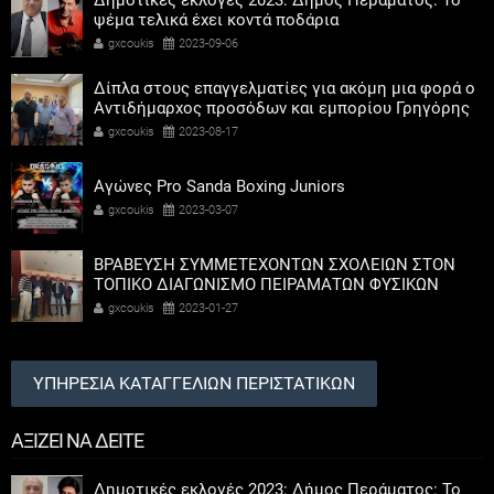
Δημοτικές εκλογές 2023: Δήμος Περάματος: Το
ψέμα τελικά έχει κοντά ποδάρια
gxcoukis
2023-09-06
Δίπλα στους επαγγελματίες για ακόμη μια φορά ο
Αντιδήμαρχος προσόδων και εμπορίου Γρηγόρης
Καψοκόλης
gxcoukis
2023-08-17
Αγώνες Pro Sanda Boxing Juniors
gxcoukis
2023-03-07
ΒΡΑΒΕΥΣΗ ΣΥΜΜΕΤΕΧΟΝΤΩΝ ΣΧΟΛΕΙΩΝ ΣΤΟΝ
ΤΟΠΙΚΟ ΔΙΑΓΩΝΙΣΜΟ ΠΕΙΡΑΜΑΤΩΝ ΦΥΣΙΚΩΝ
ΕΠΙΣΤΗΜΩΝ
gxcoukis
2023-01-27
ΥΠΗΡΕΣΙΑ ΚΑΤΑΓΓΕΛΙΩΝ ΠΕΡΙΣΤΑΤΙΚΩΝ
ΑΞΙΖΕΙ ΝΑ ΔΕΙΤΕ
Δημοτικές εκλογές 2023: Δήμος Περάματος: Το