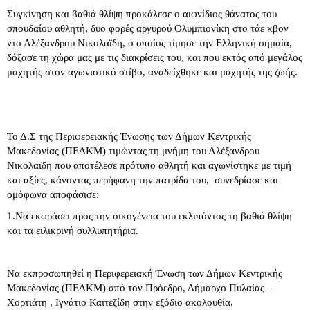
Συγκίνηση και βαθιά θλίψη προκάλεσε ο αιφνίδιος θάνατος του
σπουδαίου αθλητή, δυο φορές αργυρού Ολυμπιονίκη στο τάε κβον
ντο Αλέξανδρου Νικολαϊδη, ο οποίος τίμησε την Ελληνική σημαία,
δόξασε τη χώρα μας με τις διακρίσεις του, και που εκτός από μεγάλος
μαχητής στον αγωνιστικό στίβο, αναδείχθηκε και μαχητής της ζωής.
Το Δ.Σ της Περιφερειακής Ένωσης των Δήμων Κεντρικής
Μακεδονίας (ΠΕΔΚΜ) τιμώντας τη μνήμη του Αλέξανδρου
Νικολαϊδη που αποτέλεσε πρότυπο αθλητή και αγωνίστηκε με τιμή
και αξίες, κάνοντας περήφανη την πατρίδα του, συνεδρίασε και
ομόφωνα αποφάσισε:
1.Να εκφράσει προς την οικογένεια του εκλιπόντος τη βαθιά θλίψη
και τα ειλικρινή συλλυπητήρια.
Να εκπροσωπηθεί η Περιφερειακή Ένωση των Δήμων Κεντρικής
Μακεδονίας (ΠΕΔΚΜ) από τον Πρόεδρο, Δήμαρχο Πυλαίας –
Χορτιάτη , Ιγνάτιο Καϊτεζίδη στην εξόδιο ακολουθία.