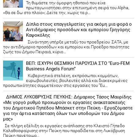
Τη θυμάστε την όμορφη ηθοποιό που είχε
πρωταγωνιστήσει στην επιτυχημένη σειρά του Alpha,
«Θα σε δω στο πλοίο»; Δείτε την, χωρίς τα ρ...
Δίπλα στους επαγγελματίες για ακόμη μια φορά ο
Αντιδήμαρχος προσόδων και εμπορίου Γρηγόρης
Καψοκόλης
Συνάντηση υπήρξε μεταξύ του προεδρείου ΣΑΤΑ, με
τον αντιδήμαρχο προσόδων και εμπορίου και Προέδρο ποιότητας
ζωής του Δήμου Πειραιά, κύριο...
ΒΕΠ: ΙΣΧΥΡΗ ΘΕΣΜΙΚΗ ΠΑΡΟΥΣΙΑ ΣΤΟ “Euro-FEM
Business Angels Forum”
Κυβερνητικά στελέχη, εκπρόσωποι κομμάτων,
ευρωβουλευτές, βουλευτές αλλά και διακεκριμένες
προσωπικότητες συμμετέχουν στις εργασίες του “Eu...
ΔΗΜΟΣ ΛΥΚΟΒΡΥΣΗΣ ΠΕΥΚΗΣ: Δήμαρχος Τάσος Μαυρίδης
«Με γοργό ρυθμό προχωρούν οι εργασίες ανακατασκευής
του Δημοτικού Γηπέδου Μπάσκετ στην Πεύκη - Εργαζόμαστε
για την άρτια κατάσταση όλων των υποδομών του Δήμου
μας»
Σε πλήρη εξέλιξη οι εργασίες ανάπλασης στο Κλειστό Γήπεδο
Καλαθοσφαίρισης στην Πεύκη που παραδίδεται στη Λυκόβρυση
Πεύκη πανέτοιμο...