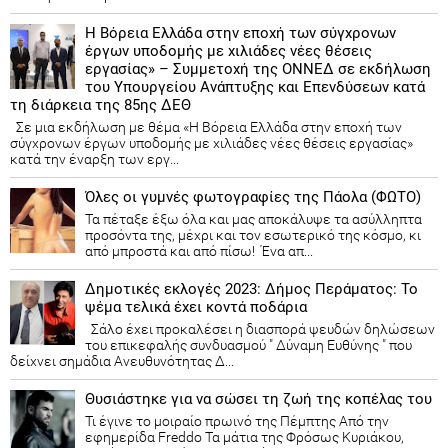
Η Βόρεια Ελλάδα στην εποχή των σύγχρονων
έργων υποδομής με χιλιάδες νέες θέσεις
εργασίας» – Συμμετοχή της ΟΝΝΕΔ σε εκδήλωση
του Υπουργείου Ανάπτυξης και Επενδύσεων κατά
τη διάρκεια της 85ης ΔΕΘ
Σε μια εκδήλωση με θέμα «Η Βόρεια Ελλάδα στην εποχή των
σύγχρονων έργων υποδομής με χιλιάδες νέες θέσεις εργασίας»
κατά την έναρξη των εργ...
Όλες οι γυμνές φωτογραφίες της Πάολα (ΦΩΤΟ)
Τα πέταξε έξω όλα και μας αποκάλυψε τα ασύλληπτα
προσόντα της, μέχρι και τον εσωτερικό της κόσμο, κι
από μπροστά και από πίσω! Ένα απ...
Δημοτικές εκλογές 2023: Δήμος Περάματος: Το
ψέμα τελικά έχει κοντά ποδάρια
Σάλο έχει προκαλέσει η διασπορά ψευδών δηλώσεων
του επικεφαλής συνδυασμού " Δύναμη Ευθύνης " που
δείχνει σημάδια Ανευθυνότητας Δ...
Θυσιάστηκε για να σώσει τη ζωή της κοπέλας του
Τι έγινε το μοιραίο πρωινό της Πέμπτης Από την
εφημερίδα Freddo Τα μάτια της Φρόσως Κυριάκου,