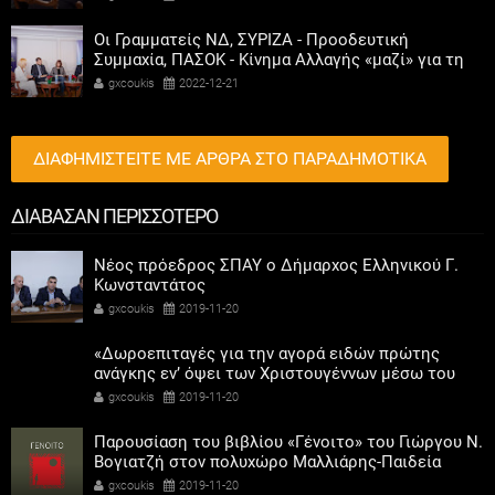
Οι Γραμματείς ΝΔ, ΣΥΡΙΖΑ - Προοδευτική
Συμμαχία, ΠΑΣΟΚ - Κίνημα Αλλαγής «μαζί» για τη
συμμετοχή των γυναικών στην πολιτική
gxcoukis
2022-12-21
ΔΙΑΦΗΜΙΣΤΕΙΤΕ ΜΕ ΑΡΘΡΑ ΣΤΟ ΠΑΡΑΔΗΜΟΤΙΚΑ
ΔΙΑΒΑΣΑΝ ΠΕΡΙΣΣΟΤΕΡΟ
Νέος πρόεδρος ΣΠΑΥ ο Δήμαρχος Ελληνικού Γ.
Κωνσταντάτος
gxcoukis
2019-11-20
«Δωροεπιταγές για την αγορά ειδών πρώτης
ανάγκης εν’ όψει των Χριστουγέννων μέσω του
Τμήματος Κοινωνικής Προστασίας»
gxcoukis
2019-11-20
Παρουσίαση του βιβλίου «Γένοιτο» του Γιώργου Ν.
Βογιατζή στον πολυχώρο Μαλλιάρης-Παιδεία
«Ανατόλια»
gxcoukis
2019-11-20