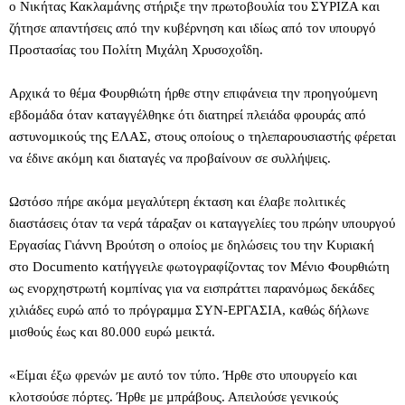
ο
Νικήτας Κακλαμάνης
στήριξε την πρωτοβουλία του ΣΥΡΙΖΑ και
ζήτησε απαντήσεις από την κυβέρνηση και ιδίως από τον υπουργό
Προστασίας του Πολίτη Μιχάλη Χρυσοχοΐδη.
Αρχικά το θέμα Φουρθιώτη ήρθε στην επιφάνεια την προηγούμενη
εβδομάδα όταν καταγγέλθηκε ότι διατηρεί πλειάδα φρουράς από
αστυνομικούς της ΕΛΑΣ, στους οποίους ο τηλεπαρουσιαστής φέρεται
να έδινε ακόμη και διαταγές να προβαίνουν σε συλλήψεις.
Ωστόσο πήρε ακόμα μεγαλύτερη έκταση και έλαβε πολιτικές
διαστάσεις όταν τα νερά τάραξαν οι καταγγελίες του πρώην υπουργού
Εργασίας Γιάννη Βρούτση ο οποίος με δηλώσεις του την Κυριακή
στο Documento κατήγγειλε φωτογραφίζοντας τον Μένιο Φουρθιώτη
ως ενορχηστρωτή κομπίνας για να εισπράττει παρανόμως δεκάδες
χιλιάδες ευρώ από το πρόγραμμα ΣΥΝ-ΕΡΓΑΣΙΑ, καθώς δήλωνε
μισθούς έως και 80.000 ευρώ μεικτά.
«Είµαι έξω φρενών µε αυτό τον τύπο. Ήρθε στο υπουργείο και
κλοτσούσε πόρτες. Ήρθε µε µπράβους. Απειλούσε γενικούς