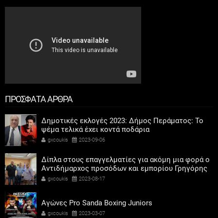
ΠΡΟΣΦΑΤΑ ΑΡΘΡΑ
Δημοτικές εκλογές 2023: Δήμος Περάματος: Το
ψέμα τελικά έχει κοντά ποδάρια
gxcoukis
2023-09-06
Δίπλα στους επαγγελματίες για ακόμη μια φορά ο
Αντιδήμαρχος προσόδων και εμπορίου Γρηγόρης
Καψοκόλης
gxcoukis
2023-08-17
Αγώνες Pro Sanda Boxing Juniors
gxcoukis
2023-03-07