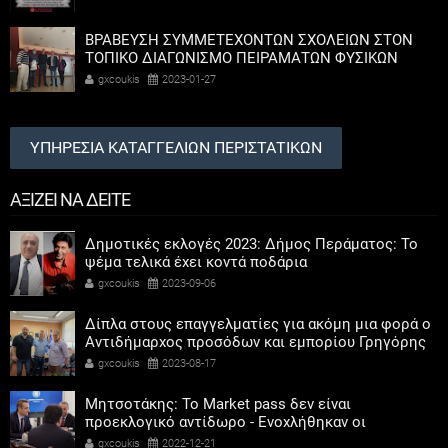
ΒΡΑΒΕΥΣΗ ΣΥΜΜΕΤΕΧΟΝΤΩΝ ΣΧΟΛΕΙΩΝ ΣΤΟΝ
ΤΟΠΙΚΟ ΔΙΑΓΩΝΙΣΜΟ ΠΕΙΡΑΜΑΤΩΝ ΦΥΣΙΚΩΝ
ΕΠΙΣΤΗΜΩΝ
gxcoukis
2023-01-27
ΥΠΗΡΕΣΙΑ ΚΑΤΑΓΓΕΛΙΩΝ ΠΕΡΙΣΤΑΤΙΚΩΝ
ΑΞΙΖΕΙ ΝΑ ΔΕΙΤΕ
Δημοτικές εκλογές 2023: Δήμος Περάματος: Το
ψέμα τελικά έχει κοντά ποδάρια
gxcoukis
2023-09-06
Δίπλα στους επαγγελματίες για ακόμη μια φορά ο
Αντιδήμαρχος προσόδων και εμπορίου Γρηγόρης
Καψοκόλης
gxcoukis
2023-08-17
Μητσοτάκης: Το Market pass δεν είναι
προεκλογικό αντίδωρο - Ενοχλήθηκαν οι
αριστεροί του χαβιαριού
gxcoukis
2022-12-21