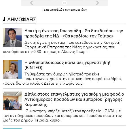
Τα
πρωτοσέλιδα
των
εφημερίδων
ΔΗΜΟΦΙΛΕΙΣ
Δεκτή η ένσταση Γεωργιάδη - Θα διεκδικήσει την
προεδρία της ΝΔ - «Θα κερδίσω τον Τσίπρα»
Δεκτή έγινε η ένσταση που κατέθεσε στην Κεντρική
Εφορευτική Επιτροπή της Νέας Δημοκρατίας, που
συνεδρίασε στις 9.30 το πρωί, ο Άδωνις Γεωρ...
Η ανθυποπλοίαρχος κάνει σεξ γυμνόστηθη!
(ΒΙΝΤΕΟ)
Τη θυμάστε την όμορφη ηθοποιό που είχε
πρωταγωνιστήσει στην επιτυχημένη σειρά του Alpha,
«Θα σε δω στο πλοίο»; Δείτε την, χωρίς τα ρ...
Δίπλα στους επαγγελματίες για ακόμη μια φορά ο
Αντιδήμαρχος προσόδων και εμπορίου Γρηγόρης
Καψοκόλης
Συνάντηση υπήρξε μεταξύ του προεδρείου ΣΑΤΑ, με
τον αντιδήμαρχο προσόδων και εμπορίου και Προέδρο ποιότητας
ζωής του Δήμου Πειραιά, κύριο...