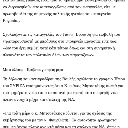
εκατοντάδες χιλιάδες ευρώ από το πρόγραμμα Συν-Εργασία θα πρέπει
να διερευνηθούν είτε αυτεπαγγέλτως από τον εισαγγελέα, είτε με
πρωτοβουλία της σημερινής πολιτικής ηγεσίας του υπουργείου
Εργασίας.
Σχολιάζοντας τις καταγγελίες του Γιάννη Βρούτση για εισβολή του
τηλεπαρουσιαστή με μπράβους στο υπουργείο Εργασίας είπε πως
«δεν του έχει συμβεί ποτέ κάτι τέτοιο όπως και στη συντριπτική
πλειονότητα των πολιτικών όλων των παρατάξεων».
Με τι πλάτες; – Κρύβεται για τρίτη μέρα
Τη δήλωση του αντιπροέδρου της Βουλής σχολίασε το γραφείο Τύπου
του ΣΥΡΙΖΑ επισημαίνοντας ότι ο Κυριάκος Μητσοτάκης σιωπά για
τρίτη ημέρα την ώρα που τα αυτονόητα ερωτήματα συμμερίζονται
πλέον ανοιχτά μέχρι και στελέχη της ΝΔ.
«Για τρίτη μέρα ο κ. Μητσοτάκης κρύβεται για τις σχέσεις της
κυβέρνησής του με τον κ. Φουρθιώτη. Τα αυτονόητα ερωτήματα
συμμερίζονται πλέον ανοιχτά μέχρι και τα στελέχη της ΝΔ, όπως η