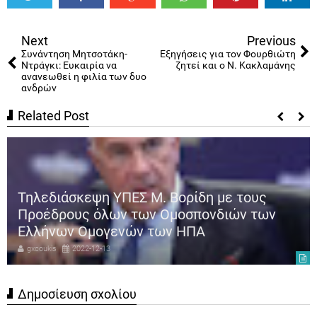
Tweet
Share
Share
Share
Share
Share
0
Next
Previous
Συνάντηση Μητσοτάκη-
Εξηγήσεις για τον Φουρθιώτη
Ντράγκι: Ευκαιρία να
ζητεί και ο Ν. Κακλαμάνης
ανανεωθεί η φιλία των δυο
ανδρών
Related Post
Τηλεδιάσκεψη ΥΠΕΣ Μ. Βορίδη με τους
Προέδρους όλων των Ομοσπονδιών των
Ελλήνων Ομογενών των ΗΠΑ
gxcoukis
2022-12-13
Δημοσίευση σχολίου