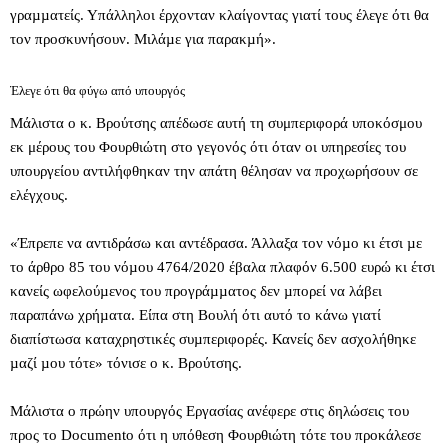
γραµµατείς. Υπάλληλοι έρχονταν κλαίγοντας γιατί τους έλεγε ότι θα
τον προσκυνήσουν. Μιλάµε για παρακµή».
Έλεγε ότι θα φύγω από υπουργός
Μάλιστα ο κ. Βρούτσης απέδωσε αυτή τη συμπεριφορά υποκόσμου
εκ μέρους του Φουρθιώτη στο γεγονός ότι όταν οι υπηρεσίες του
υπουργείου αντιλήφθηκαν την απάτη θέλησαν να προχωρήσουν σε
ελέγχους.
«Έπρεπε να αντιδράσω και αντέδρασα. Άλλαξα τον νόµο κι έτσι µε
το άρθρο 85 του νόµου 4764/2020 έβαλα πλαφόν 6.500 ευρώ κι έτσι
κανείς ωφελούµενος του προγράµµατος δεν µπορεί να λάβει
παραπάνω χρήµατα. Είπα στη Βουλή ότι αυτό το κάνω γιατί
διαπίστωσα καταχρηστικές συµπεριφορές. Κανείς δεν ασχολήθηκε
µαζί µου τότε» τόνισε ο κ. Βρούτσης.
Μάλιστα ο πρώην υπουργός Εργασίας ανέφερε στις δηλώσεις του
προς το Documento ότι η υπόθεση Φουρθιώτη τότε του προκάλεσε