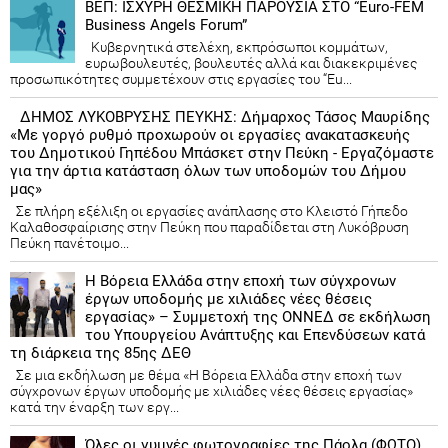
ΒΕΠ: ΙΣΧΥΡΗ ΘΕΣΜΙΚΗ ΠΑΡΟΥΣΙΑ ΣΤΟ “Euro-FEM
Business Angels Forum”
Κυβερνητικά στελέχη, εκπρόσωποι κομμάτων,
ευρωβουλευτές, βουλευτές αλλά και διακεκριμένες
προσωπικότητες συμμετέχουν στις εργασίες του “Eu...
ΔΗΜΟΣ ΛΥΚΟΒΡΥΣΗΣ ΠΕΥΚΗΣ: Δήμαρχος Τάσος Μαυρίδης
«Με γοργό ρυθμό προχωρούν οι εργασίες ανακατασκευής
του Δημοτικού Γηπέδου Μπάσκετ στην Πεύκη - Εργαζόμαστε
για την άρτια κατάσταση όλων των υποδομών του Δήμου
μας»
Σε πλήρη εξέλιξη οι εργασίες ανάπλασης στο Κλειστό Γήπεδο
Καλαθοσφαίρισης στην Πεύκη που παραδίδεται στη Λυκόβρυση
Πεύκη πανέτοιμο...
Η Βόρεια Ελλάδα στην εποχή των σύγχρονων
έργων υποδομής με χιλιάδες νέες θέσεις
εργασίας» – Συμμετοχή της ΟΝΝΕΔ σε εκδήλωση
του Υπουργείου Ανάπτυξης και Επενδύσεων κατά
τη διάρκεια της 85ης ΔΕΘ
Σε μια εκδήλωση με θέμα «Η Βόρεια Ελλάδα στην εποχή των
σύγχρονων έργων υποδομής με χιλιάδες νέες θέσεις εργασίας»
κατά την έναρξη των εργ...
Όλες οι γυμνές φωτογραφίες της Πάολα (ΦΩΤΟ)